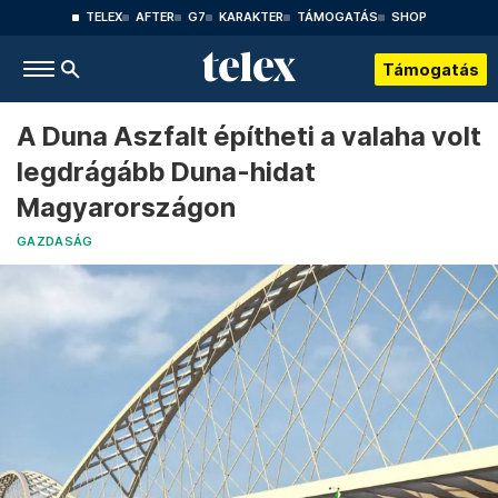
TELEX
AFTER
G7
KARAKTER
TÁMOGATÁS
SHOP
Támogatás
A Duna Aszfalt építheti a valaha volt
legdrágább Duna-hidat
Magyarországon
GAZDASÁG