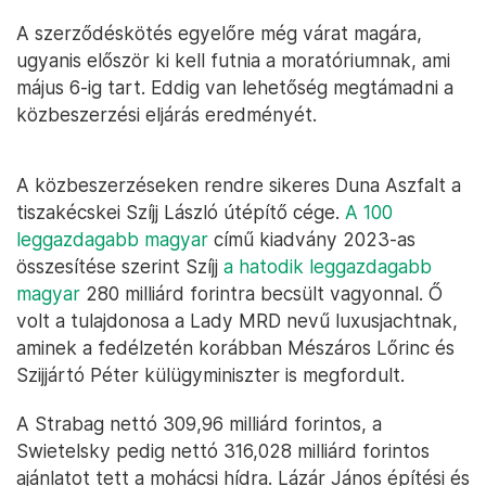
A szerződéskötés egyelőre még várat magára,
ugyanis először ki kell futnia a moratóriumnak, ami
május 6-ig tart. Eddig van lehetőség megtámadni a
közbeszerzési eljárás eredményét.
A közbeszerzéseken rendre sikeres Duna Aszfalt a
tiszakécskei Szíjj László útépítő cége.
A 100
leggazdagabb magyar
című kiadvány 2023-as
összesítése szerint Szíjj
a hatodik leggazdagabb
magyar
280 milliárd forintra becsült vagyonnal. Ő
volt a tulajdonosa a Lady MRD nevű luxusjachtnak,
aminek a fedélzetén korábban Mészáros Lőrinc és
Szijjártó Péter külügyminiszter is megfordult.
A Strabag nettó 309,96 milliárd forintos, a
Swietelsky pedig nettó 316,028 milliárd forintos
ajánlatot tett a mohácsi hídra. Lázár János építési és