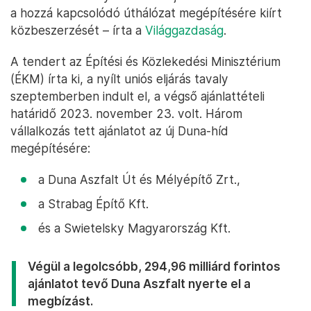
a hozzá kapcsolódó úthálózat megépítésére kiírt
közbeszerzését – írta a
Világgazdaság
.
A tendert az Építési és Közlekedési Minisztérium
(ÉKM) írta ki, a nyílt uniós eljárás tavaly
szeptemberben indult el, a végső ajánlattételi
határidő 2023. november 23. volt. Három
vállalkozás tett ajánlatot az új Duna-híd
megépítésére:
a Duna Aszfalt Út és Mélyépítő Zrt.,
a Strabag Építő Kft.
és a Swietelsky Magyarország Kft.
Végül a legolcsóbb, 294,96 milliárd forintos
ajánlatot tevő Duna Aszfalt nyerte el a
megbízást.