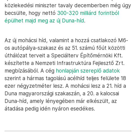
közlekedési miniszter tavaly decemberben még úgy
becsülte, hogy nettó
300-320 milliárd forintból
épülhet majd meg az új Duna-híd
.
Az új mohácsi híd, valamint a hozzá csatlakozó M6-
os autópálya-szakasz és az 51. számú főút közötti
úthálózat terveit a Speciálterv Építőmérnöki Kft.
készítette a Nemzeti Infrastruktúra Fejlesztő Zrt.
megbízásából. A cég
honlapján szereplő adatok
szerint a hármas tagolású acélhíd teljes felülete 18
ezer négyzetméter lesz. A mohácsi lesz a 21. híd a
Duna magyarországi szakaszán, a 20. a kalocsai
Duna-híd, amely lényegében már elkészült, az
átadása pedig idén nyáron esedékes.