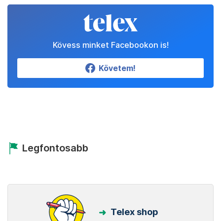
Kövess minket Facebookon is!
Követem!
Legfontosabb
Telex shop