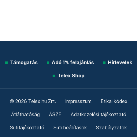
Támogatás
Adó 1% felajánlás
Hírlevelek
Telex Shop
© 2026 Telex.hu Zrt.
Impresszum
Etikai kódex
Átláthatóság
ÁSZF
Adatkezelési tájékoztató
Sütitájékoztató
Süti beállítások
Szabályzatok