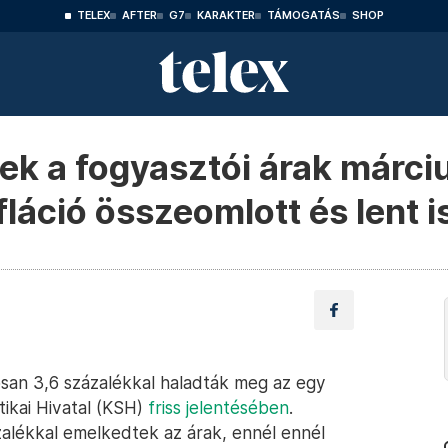
TELEX
AFTER
G7
KARAKTER
TÁMOGATÁS
SHOP
tek a fogyasztói árak márc
fláció összeomlott és lent 
osan 3,6 százalékkal haladták meg az egy
tikai Hivatal (KSH)
friss jelentésében
.
zalékkal emelkedtek az árak, ennél ennél