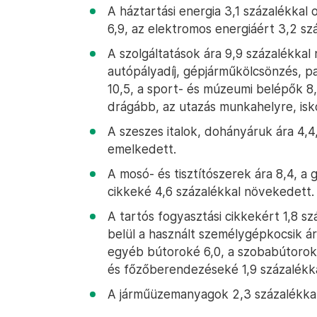
A háztartási energia 3,1 százalékkal 
6,9, az elektromos energiáért 3,2 szá
A szolgáltatások ára 9,9 százalékkal n
autópályadíj, gépjárműkölcsönzés, par
10,5, a sport- és múzeumi belépők 8,7
drágább, az utazás munkahelyre, isko
A szeszes italok, dohányáruk ára 4,4
emelkedett.
A mosó- és tisztítószerek ára 8,4, a 
cikkeké 4,6 százalékkal növekedett.
A tartós fogyasztási cikkekért 1,8 sz
belül a használt személygépkocsik ár
egyéb bútoroké 6,0, a szobabútoroké
és főzőberendezéseké 1,9 százalékka
A járműüzemanyagok 2,3 százalékkal