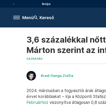
Ibolya
Menü
Kereső
3,6 százalékkal nőt
Márton szerint az in
GAZDASÁG
Aradi Hanga Zsófia
2024. márciusban a fogyasztói árak átlag
évvel korábbiakat – írja a Központi Statisz
Februárhoz
viszonyítva átlagosan 0,8 szá