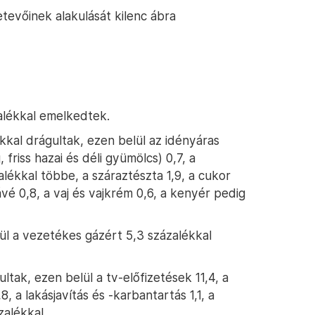
tevőinek alakulását kilenc ábra
alékkal emelkedtek.
kkal drágultak, ezen belül az idényáras
 friss hazai és déli gyümölcs) 0,7, a
lékkal többe, a száraztészta 1,9, a cukor
kávé 0,8, a vaj és vajkrém 0,6, a kenyér pedig
lül a vezetékes gázért 5,3 százalékkal
ltak, ezen belül a tv-előfizetések 11,4, a
8, a lakásjavítás és -karbantartás 1,1, a
zalékkal.