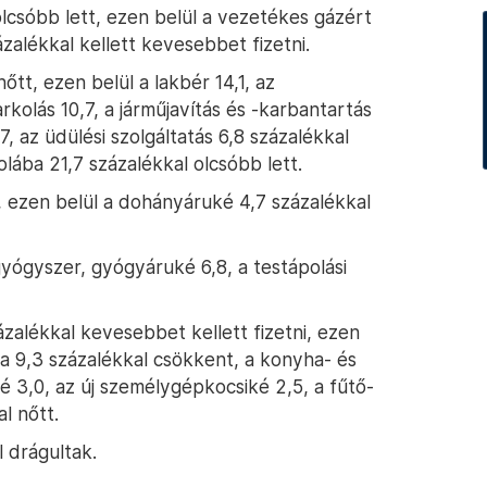
olcsóbb lett, ezen belül a vezetékes gázért
zalékkal kellett kevesebbet fizetni.
őtt, ezen belül a lakbér 14,1, az
kolás 10,7, a járműjavítás és -karbantartás
, az üdülési szolgáltatás 6,8 százalékkal
lába 21,7 százalékkal olcsóbb lett.
, ezen belül a dohányáruké 4,7 százalékkal
gyógyszer, gyógyáruké 6,8, a testápolási
ázalékkal kevesebbet kellett fizetni, ezen
a 9,3 százalékkal csökkent, a konyha- és
 3,0, az új személygépkocsiké 2,5, a fűtő-
l nőtt.
 drágultak.