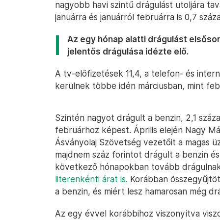
nagyobb havi szintű drágulást utoljára t
januárra és januárról februárra is 0,7 száz
Az egy hónap alatti drágulást elsősor
jelentős drágulása idézte elő.
A tv-előfizetések 11,4, a telefon- és inte
kerülnek többe idén márciusban, mint feb
Szintén nagyot drágult a benzin, 2,1 szá
februárhoz képest. Április elején Nagy M
Ásványolaj Szövetség vezetőit a magas ü
majdnem száz forintot drágult a benzin és 
következő hónapokban tovább drágulnak
literenkénti árat is.
Korábban összegyűjtöt
a benzin, és miért lesz hamarosan még dr
Az egy évvel korábbihoz viszonyítva visz