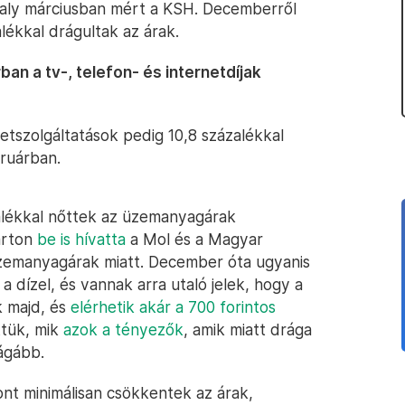
avaly márciusban mért a KSH. Decemberről
alékkal drágultak az árak.
ban a tv-, telefon- és internetdíjak
rnetszolgáltatások pedig 10,8 százalékkal
ruárban.
zalékkal nőttek az üzemanyagárak
árton
be is hívatta
a Mol és a Magyar
zemanyagárak miatt. December óta ugyanis
a dízel, és vannak arra utaló jelek, hogy a
 majd, és
elérhetik akár a 700 forintos
tük, mik
azok a tényezők
, amik miatt drága
ágább.
ont minimálisan csökkentek az árak,