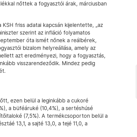
ékkal nőttek a fogyasztói árak, márciusban
KSH friss adatai kapcsán kijelentette, „az
iniszter szerint az infláció folyamatos
eptember óta ismét nőnek a reálbérek,
asztói bizalom helyreállása, amely az
ellett azt eredményezi, hogy a fogyasztás,
 inkább visszarendeződik. Mindez pedig
ét.
nőtt, ezen belül a leginkább a cukoré
%), a büféáruké (10,4%), a sertéshúsé
ítőitaloké (7,5%). A termékcsoporton belül a
sztáé 13,1, a sajté 13,0, a tejé 11,0, a