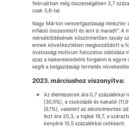
februárban még összességében 3,7 százal
csak 3,6-tal.
Nagy Márton nemzetgazdasági miniszter a 
infláció összeomlott és lent is maradt”. A m
mérséklődésének köszönhetően tavaly sz
ennek következtében megkezdődött a fogy
óvatossági motívum fokozatos oldódása m
azaz a kiskereskedelmi forgalom is egyre
segíti a belgazdasági termelés növekedés
2023. márciushoz viszonyítva:
Az élelmiszerek ára 0,7 százalékkal 
(30,9%), a csokoládé és kakaóé (11,6
(9,1%), valamint az alkoholmentes üd
liszt ára 20,3, a tojásé 19,7, a szárazté
kenyéré 10,5 százalékkal csökkent.