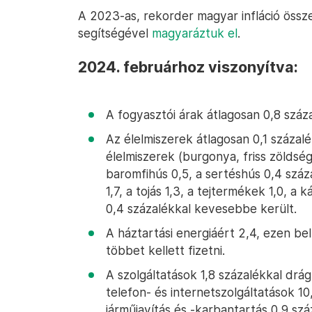
A 2023-as, rekorder magyar infláció össze
segítségével
magyaráztuk el
.
2024. februárhoz viszonyítva:
A fogyasztói árak átlagosan 0,8 száz
Az élelmiszerek átlagosan 0,1 százalé
élelmiszerek (burgonya, friss zöldség,
baromfihús 0,5, a sertéshús 0,4 száza
1,7, a tojás 1,3, a tejtermékek 1,0, a 
0,4 százalékkal kevesebbe került.
A háztartási energiáért 2,4, ezen be
többet kellett fizetni.
A szolgáltatások 1,8 százalékkal drágu
telefon- és internetszolgáltatások 10,
járműjavítás és -karbantartás 0,9 szá