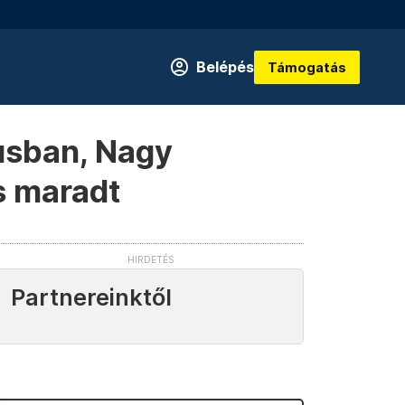
Belépés
Támogatás
iusban, Nagy
is maradt
Partnereinktől