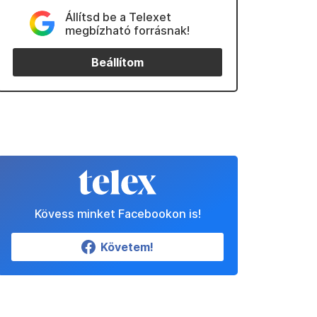
Állítsd be a Telexet
megbízható forrásnak!
Beállítom
Kövess minket Facebookon is!
Követem!