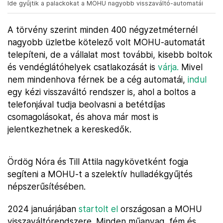
Ide gyűjtik a palackokat a MOHU nagyobb visszaváltó-automatái
A törvény szerint minden 400 négyzetméternél
nagyobb üzletbe kötelező volt MOHU-automatát
telepíteni, de a vállalat most további, kisebb boltok
és vendéglátóhelyek csatlakozását is
várja.
Mivel
nem mindenhova férnek be a cég automatái,
indul
egy kézi visszaváltó rendszer is, ahol a boltos a
telefonjával tudja beolvasni a betétdíjas
csomagolásokat, és ahova már most is
jelentkezhetnek a kereskedők.
Ördög Nóra és Till Attila nagykövetként fogja
segíteni a MOHU-t a szelektív hulladékgyűjtés
népszerűsítésében.
2024 januárjában
startolt el
országosan a MOHU
visszaváltórendszere. Minden műanyag, fém és