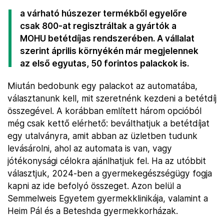
a várható húszezer termékből egyelőre
csak 800-at regisztráltak a gyártók a
MOHU betétdíjas rendszerében. A vállalat
szerint április környékén már megjelennek
az első egyutas, 50 forintos palackok is.
Miután bedobunk egy palackot az automatába,
választanunk kell, mit szeretnénk kezdeni a betétdíj
összegével. A korábban említett három opcióból
még csak kettő elérhető: beválthatjuk a betétdíjat
egy utalványra, amit abban az üzletben tudunk
levásárolni, ahol az automata is van, vagy
jótékonysági célokra ajánlhatjuk fel. Ha az utóbbit
választjuk, 2024-ben a gyermekegészségügy fogja
kapni az ide befolyó összeget. Azon belül a
Semmelweis Egyetem gyermekklinikája, valamint a
Heim Pál és a Beteshda gyermekkorházak.