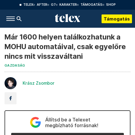
TELEX
AFTER
G7
KARAKTER
TÁMOGATÁS
SHOP
Támogatás
Már 1600 helyen találkozhatunk a
MOHU automatáival, csak egyelőre
nincs mit visszaváltani
GAZDASÁG
Krász Zsombor
Állítsd be a Telexet
megbízható forrásnak!