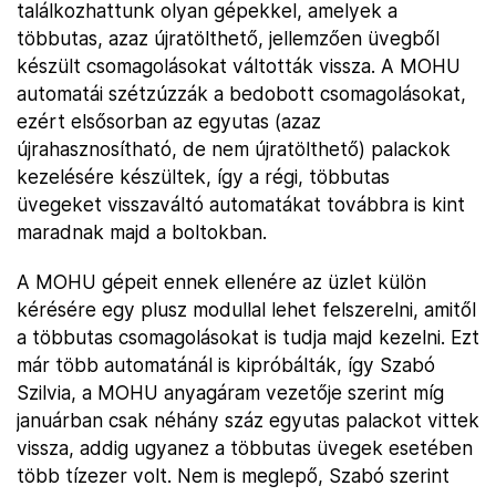
találkozhattunk olyan gépekkel, amelyek a
többutas, azaz újratölthető, jellemzően üvegből
készült csomagolásokat váltották vissza. A MOHU
automatái szétzúzzák a bedobott csomagolásokat,
ezért elsősorban az egyutas (azaz
újrahasznosítható, de nem újratölthető) palackok
kezelésére készültek, így a régi, többutas
üvegeket visszaváltó automatákat továbbra is kint
maradnak majd a boltokban.
A MOHU gépeit ennek ellenére az üzlet külön
kérésére egy plusz modullal lehet felszerelni, amitől
a többutas csomagolásokat is tudja majd kezelni. Ezt
már több automatánál is kipróbálták, így Szabó
Szilvia, a MOHU anyagáram vezetője szerint míg
januárban csak néhány száz egyutas palackot vittek
vissza, addig ugyanez a többutas üvegek esetében
több tízezer volt. Nem is meglepő, Szabó szerint