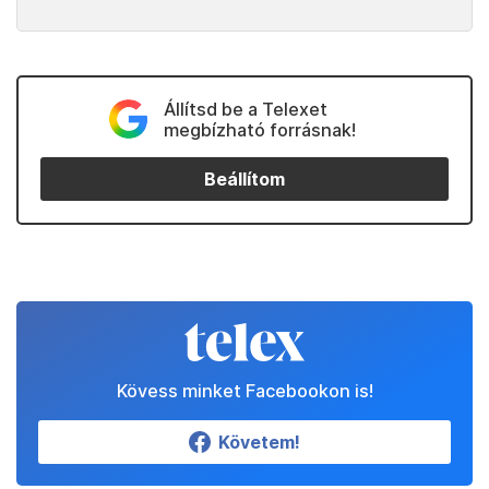
Állítsd be a Telexet
megbízható forrásnak!
Beállítom
Kövess minket Facebookon is!
Követem!