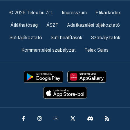
© 2026 Telex.hu Zrt.
Impresszum
Etikai kódex
Átláthatóság
ÁSZF
Adatkezelési tájékoztató
Sütitájékoztató
Süti beállítások
Szabályzatok
Kommentelési szabályzat
Telex Sales