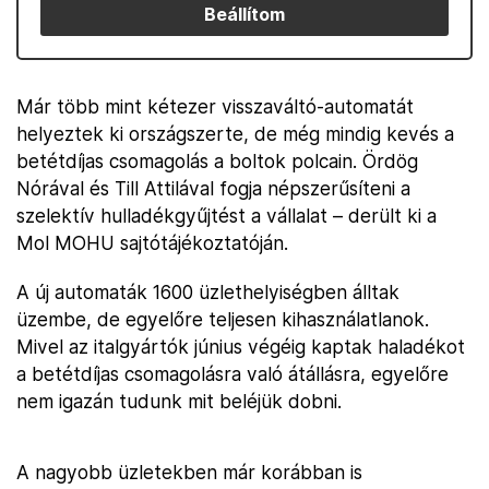
Beállítom
Már több mint kétezer visszaváltó-automatát
helyeztek ki országszerte, de még mindig kevés a
betétdíjas csomagolás a boltok polcain. Ördög
Nórával és Till Attilával fogja népszerűsíteni a
szelektív hulladékgyűjtést a vállalat – derült ki a
Mol MOHU sajtótájékoztatóján.
A új automaták 1600 üzlethelyiségben álltak
üzembe, de egyelőre teljesen kihasználatlanok.
Mivel az italgyártók június végéig kaptak haladékot
a betétdíjas csomagolásra való átállásra, egyelőre
nem igazán tudunk mit beléjük dobni.
A nagyobb üzletekben már korábban is