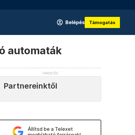
Belépés
Támogatás
ltó automaták
Partnereinktől
Állítsd be a Telexet
megbízható forrásnak!