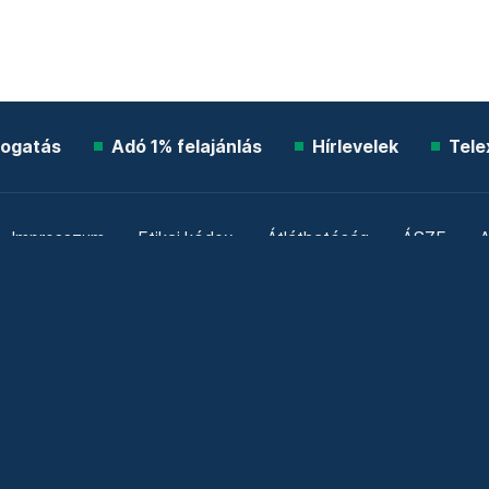
ogatás
Adó 1% felajánlás
Hírlevelek
Tele
Impresszum
Etikai kódex
Átláthatóság
ÁSZF
A
Süti beállítások
Szabályzatok
Kommentelési szabály