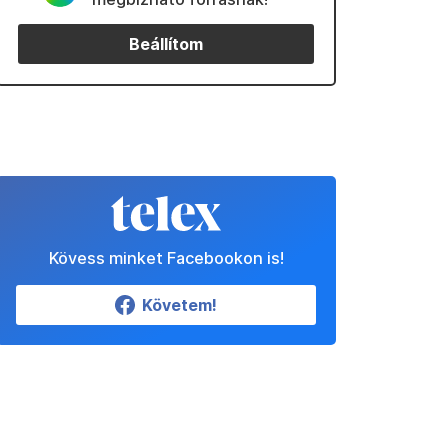
Beállítom
Kövess minket Facebookon is!
Követem!