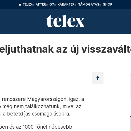
TELEX
AFTER
G7
KARAKTER
TÁMOGATÁS
SHOP
eljuthatnak az új visszavá
 rendszere Magyarországon, igaz, a
e még nem találkozhatunk, mivel az
lni a betétdíjas csomagolásokra.
en és az 1000 főnél népesebb