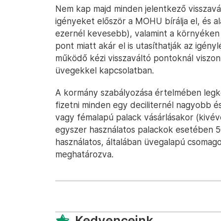
Nem kap majd minden jelentkező visszavál
igényeket először a MOHU bírálja el, és al
ezernél kevesebb), valamint a környéken 
pont miatt akár el is utasíthatják az igényl
működő kézi visszaváltó pontoknál viszont
üvegekkel kapcsolatban.
A kormány szabályozása értelmében legkéső
fizetni minden egy deciliternél nagyobb é
vagy fémalapú palack vásárlásakor (kivéve
egyszer használatos palackok esetében 50
használatos, általában üvegalapú csomago
meghatározva.
Kedvenceink