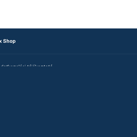
x Shop
datkezelési tájékoztató
zat
Telex Sales