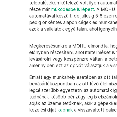
településeken kötelező volt ilyen automatá
része már
működésbe is lépett.
A MOHU a 
automatával készült, de júliusig 5-6 ezerr
pedig önkéntes alapon cégek és munkahel
azok a vállalatok egyáltalán, ahol igénye
Megkeresésünkre a MOHU elmondta, hogy
előnyben részesíteni, ahol italterméket is
levásárolni vagy készpénzre váltani a bet
amennyiben ezt az opciót választjuk a vis
Emiatt egy munkahely esetében az ott ta
bevásárlóközpontban az ott lévő élelmisze
legcélszerűbb egyeztetni az automaták ig
tudnának később pénzügyileg is elszámol
adják az üzemeltetőknek, akik a gépekkel
kezelési díjat
kapnak
a visszaváltott pala