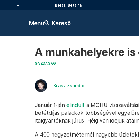
Berta, Bettina
Menü
Kereső
A munkahelyekre is 
GAZDASÁG
Krász Zsombor
Január 1-jén
elindult
a MOHU visszaváltási
betétdíjas palackok többségével egyelőr
italgyártóknak július 1-jéig van idejük átál
A 400 négyzetméternél nagyobb üzletekb