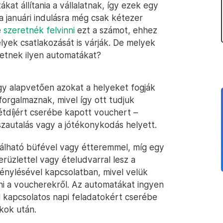
kat állítania a vállalatnak, így ezek egy
januári indulásra még csak kétezer
e
szeretnék felvinni
ezt a számot, ehhez
yek csatlakozását is várják. De melyek
lhetnek ilyen automatákat?
 alapvetően azokat a helyeket fogják
 forgalmaznak, mivel így ott tudjuk
étdíjért cserébe kapott vouchert –
szautalás vagy a jótékonykodás helyett.
lálható büfével vagy étteremmel, míg egy
rüzlettel vagy ételudvarral lesz a
énylésével kapcsolatban, mivel velük
ni a voucherekről. Az automatákat ingyen
 kapcsolatos napi feladatokért cserébe
ckok után.