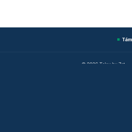
Tám
© 2026 Telex.hu Zrt.
Sütitájékoztató