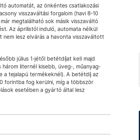
tó automatát, az önkéntes csatlakozási
acsony visszaváltási forgalom (havi 8-10
már megtalálható sok másik visszaváltó
ést. Az áprilistól induló, automata nélkül
 nem lesz elvárás a havonta visszaváltott
bb július 1-jétől betétdíjat kell majd
s három liternél kisebb, üveg-, műanyag-
 a tejalapú termékeknél). A betétdíj az
 forintba fog kerülni, míg a többször
lások esetében a gyártó által lesz