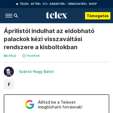
TELEX
AFTER
G7
KARAKTER
TÁMOGATÁS
SHOP
Támogatás
Áprilistól indulhat az eldobható
palackok kézi visszaváltási
rendszere a kisboltokban
frissítve
BELFÖLD
Szántó-Nagy Bálint
Állítsd be a Telexet
megbízható forrásnak!