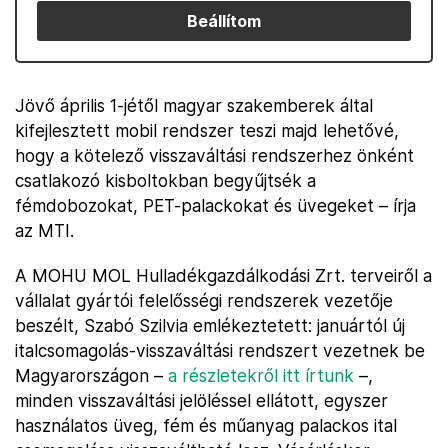
Beállítom
Jövő április 1-jétől magyar szakemberek által
kifejlesztett mobil rendszer teszi majd lehetővé,
hogy a kötelező visszaváltási rendszerhez önként
csatlakozó kisboltokban begyűjtsék a
fémdobozokat, PET-palackokat és üvegeket – írja
az MTI.
A MOHU MOL Hulladékgazdálkodási Zrt. terveiről a
vállalat gyártói felelősségi rendszerek vezetője
beszélt, Szabó Szilvia emlékeztetett: januártól új
italcsomagolás-visszaváltási rendszert vezetnek be
Magyarországon –
a részletekről itt írtunk
–,
minden visszaváltási jelöléssel ellátott, egyszer
használatos üveg, fém és műanyag palackos ital