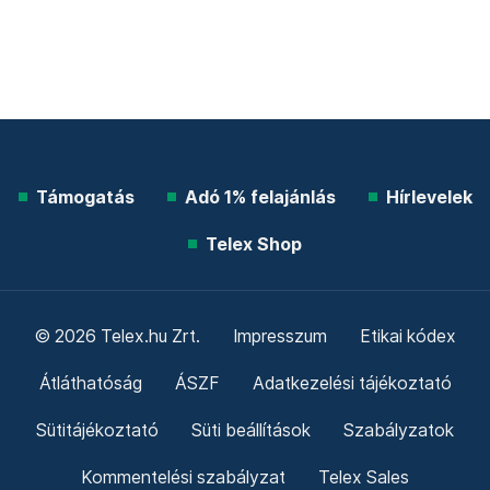
Támogatás
Adó 1% felajánlás
Hírlevelek
Telex Shop
© 2026 Telex.hu Zrt.
Impresszum
Etikai kódex
Átláthatóság
ÁSZF
Adatkezelési tájékoztató
Sütitájékoztató
Süti beállítások
Szabályzatok
Kommentelési szabályzat
Telex Sales