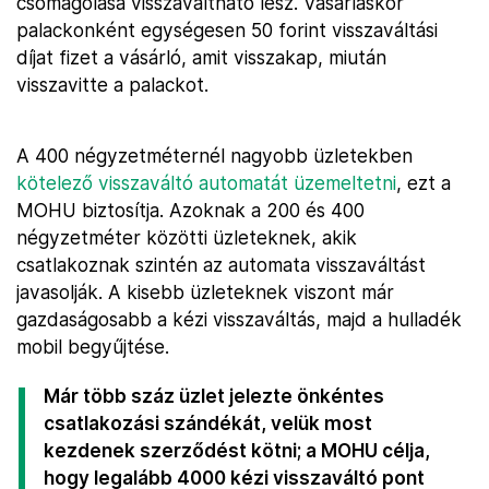
csomagolása visszaváltható lesz. Vásárláskor
palackonként egységesen 50 forint visszaváltási
díjat fizet a vásárló, amit visszakap, miután
visszavitte a palackot.
A 400 négyzetméternél nagyobb üzletekben
kötelező visszaváltó automatát üzemeltetni
, ezt a
MOHU biztosítja. Azoknak a 200 és 400
négyzetméter közötti üzleteknek, akik
csatlakoznak szintén az automata visszaváltást
javasolják. A kisebb üzleteknek viszont már
gazdaságosabb a kézi visszaváltás, majd a hulladék
mobil begyűjtése.
Már több száz üzlet jelezte önkéntes
csatlakozási szándékát, velük most
kezdenek szerződést kötni; a MOHU célja,
hogy legalább 4000 kézi visszaváltó pont