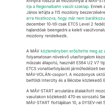
Annyira rosszul áll mozdonnyal a MÁV-ST
írja a Regionalbahn vasúti szaklap
. Ennek 
János lefújta a 115 mozdony beszerzésére
arra hivatkozva, hogy már nem barátkozu
december 10-től csak ETCS Level 2 fedél
hajlandóak beengedni a keleti vasútvonal
mozdony rendelkezik.
A MÁV
közleményben erősítette meg az a
folyamatosan növekvő utasforgalom kiszolg
műszaki állapotú, használt ES64 U2 V7 tí
ETCS vonatbefolyásoló járműfedélzeti ber
MÁV-VOLÁN-csoport. A mozdonyok október
belföldi Intercity és a Bécsbe közlekedő 
A MÁV-START arculatára átalakított mozd
vasutakon közlekedő 470-es sorozatú Si
MÁV-START flottájában 10, a GYSEV-nél 5 