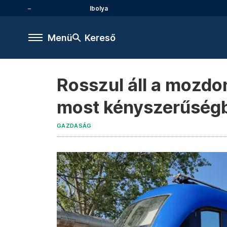
Ibolya
Menü
Kereső
Rosszul áll a mozdo
most kényszerűségbő
GAZDASÁG