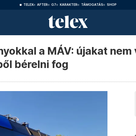
TELEX
AFTER
G7
KARAKTER
TÁMOGATÁS
SHOP
nyokkal a MÁV: újakat nem 
l bérelni fog