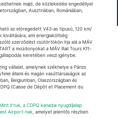
kedhetnek majd, de közlekedési engedéllyel
tországban, Ausztriában, Romániában,
ható az elöregedett V43-as típusú, 120 km/
 kiváltására, ami energiaköltség
szóló szerződést csütörtökön írja alá a MÁV
START a mozdonyokat a MÁV Rail Tours Kft-
állapodás keretében veszi igénybe.
ng vállalat, amelynek székhelye a Párizs
felei állami és magán vasúttársaságok az
zágban, Belgiumban, Olaszországban és
CDPQ (Caisse de Dépôt et Placement du
Mint írtuk, a CDPQ kanadai nyugdíjalap
est Airport-nak
, amelyet jelentős részben