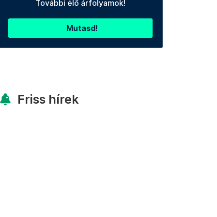
További élő árfolyamok!
Mutasd!
Friss hírek