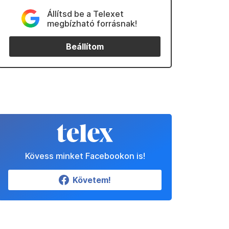
Állítsd be a Telexet
megbízható forrásnak!
Beállítom
Kövess minket Facebookon is!
Követem!