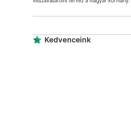
visszavásárolni tervez a magyar kormány.
Kedvenceink