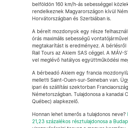
belföldön 160 km/h-ás sebességgel közle
rendelkeznek Magyarországon kívül Néme
Horvátországban és Szerbiában is.
A bérelt mozdonyok egy része felhasznál
órás maximális sebességű vontatójárművek
megtakarítást is eredményez. A bérlésről 
Rail Tours az Akiem SAS céggel. A MÁV-
vel meglévő hatályos együttműködési meg
A bérbeadó Akiem egy francia mozdonylízi
melletti Saint-Ouen-sur-Seineban van. Ügy
ipari és szállítási szektorban Franciaors
Németországban. Tulajdonosa a kanadai 
Québec) alapkezelő.
Honnan lehet ismerős a tulajdonos neve?
21,23 százalékos résztulajdonosa a Budap