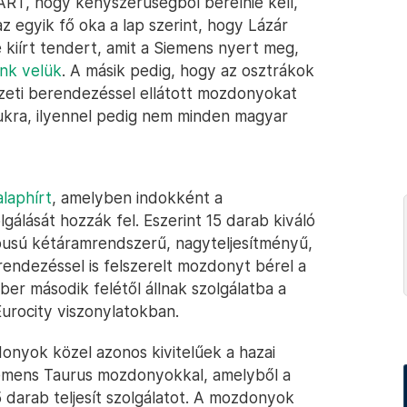
ART, hogy kényszerűségből bérelnie kell,
az egyik fő oka a lap szerint, hogy Lázár
 kiírt tendert, amit a Siemens nyert meg,
nk velük
. A másik pedig, hogy az osztrákok
zeti berendezéssel ellátott mozdonyokat
ukra, ilyennel pedig nem minden magyar
laphírt
, amelyben indokként a
álását hozzák fel. Eszerint 15 darab kiváló
pusú kétáramrendszerű, nagyteljesítményű,
endezéssel is felszerelt mozdonyt bérel a
 második felétől állnak szolgálatba a
Eurocity viszonylatokban.
onyok közel azonos kivitelűek a hazai
emens Taurus mozdonyokkal, amelyből a
darab teljesít szolgálatot. A mozdonyok