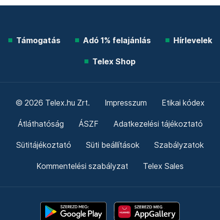
Támogatás
Adó 1% felajánlás
Hírlevelek
Telex Shop
© 2026 Telex.hu Zrt.
Impresszum
Etikai kódex
Átláthatóság
ÁSZF
Adatkezelési tájékoztató
Sütitájékoztató
Süti beállítások
Szabályzatok
Kommentelési szabályzat
Telex Sales