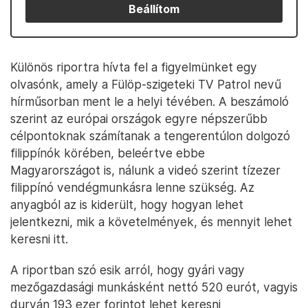
Beállítom
Különös riportra hívta fel a figyelmünket egy
olvasónk, amely a Fülöp-szigeteki TV Patrol nevű
hírműsorban ment le a helyi tévében. A beszámoló
szerint az európai országok egyre népszerűbb
célpontoknak számítanak a tengerentúlon dolgozó
filippínók körében, beleértve ebbe
Magyarországot is, nálunk a videó szerint tízezer
filippínó vendégmunkásra lenne szükség. Az
anyagból az is kiderült, hogy hogyan lehet
jelentkezni, mik a követelmények, és mennyit lehet
keresni itt.
A riportban szó esik arról, hogy gyári vagy
mezőgazdasági munkásként nettó 520 eurót, vagyis
durván 193 ezer forintot lehet keresni