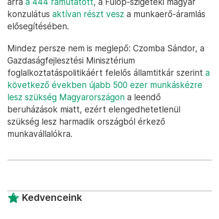
arra
a 444 rámutatott
, a Fülöp-szigeteki magyar
konzulátus
aktívan részt vesz
a munkaerő-áramlás
elősegítésében.
Mindez persze nem is meglepő: Czomba Sándor, a
Gazdaságfejlesztési Minisztérium
foglalkoztatáspolitikáért felelős államtitkár szerint
a
következő években újabb 500 ezer munkáskézre
lesz szükség Magyarországon
a leendő
beruházások miatt, ezért elengedhetetlenül
szükség lesz harmadik országból érkező
munkavállalókra.
Kedvenceink