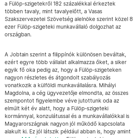
a Fülöp-szigetekről 182 százalékkal érkeztek
többen tavaly, mint tavalyelőtt, a Vasas
Szakszervezetei Szövetség alelnöke szerint közel 8
ezer Fülöp-szigeteki munkavállaló dolgozhat az
országban.
A Jobtain szerint a filippínók különösen beváltak,
ezért egyre több vállalat alkalmazza őket, a siker
egyik fő oka pedig az, hogy a Fülöp-szigeteken
nagyon részletes és átgondolt szabályozás
vonatkozik a külföldi munkavállalásra. Mihályi
Magdolna, a cég ügyvezetője elmondta, az összes
szempontot figyelembe véve jutottunk oda az
elmúlt két év alatt, hogy a Fülöp-szigeteki
kormánnyal, konzulátussal és a munkavállalókkal is
Magyarországnak nagyon jól működő kapcsolata
alakult ki. Ez jól látszik például abban is, hogy amint