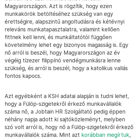
Magyarországon. Azt is rögzítik, hogy ezen
munkakörök betöltéséhez szükség van egy
érettségire, alapszintű angoltudásra és kétévnyi
releváns munkatapasztalatra, valamint kellően
fittnek kell lenni, és munkáltatótól függően
követelmény lehet egy bizonyos magasság is. Egy
nő arról is beszél, hogy Magyarországon az év
végéig tízezer filippínó vendégmunkásra lenne
szükség, és arról is beszél, hogy a katolikus vallás
fontos kapocs.
Azt egyébként a KSH adatai alapján is tudni lehet,
hogy a Fülöp-szigetekről érkező munkavállalók
száma nő, a Jobtain HR Szolgáltató pedig éppen
néhány napja adott ki sajtóközleményt, melyben
szó volt arról is, hogy nő a Fülöp-szigetekről érkező
munkavállalók száma. Mint azt
korábban megírtuk
,