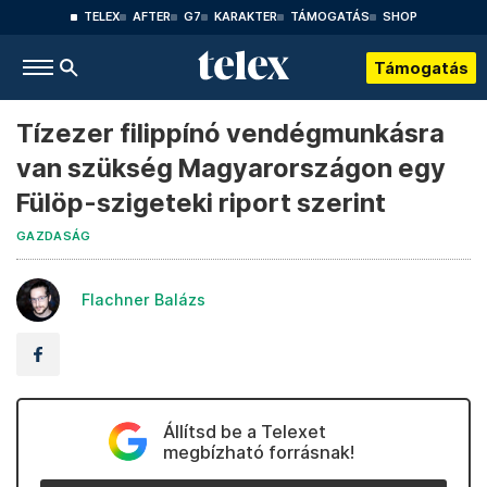
TELEX
AFTER
G7
KARAKTER
TÁMOGATÁS
SHOP
Támogatás
Tízezer filippínó vendégmunkásra
van szükség Magyarországon egy
Fülöp-szigeteki riport szerint
GAZDASÁG
Flachner Balázs
Állítsd be a Telexet
megbízható forrásnak!