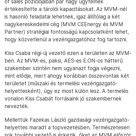
of sales pozíciójában pár nagy ügyfélnek
értékesítette a tárolói kapacitásokat. Az MVM-nél
is hasonló feladatai lehetnek, igaz állítólag a két
nagykereskedelmi cég (MVM CEEnergy és MVM
Partner) stratégiai fontosságú kapcsolatként lehet,
hogy közvetlenül a vezérigazgatóhoz fog tartozni.
Kiss Csaba régi-új vezető ezen a területen az MVM-
ben. Az MVM-es, paksi, AES-es E.ON-os hátterű
szakember szintén nem ugyanazt fogja végezni,
mint elődje, mert ahogy korábban összevontak két
területet (műszaki és termelési vezérigazgató-
helyettesként), úgy ez most külön lesz. A termelés
vonalon Kiss Csabát forrásaink jó szakembernek
nevezték.
Mellettük Fazekas László gazdasági vezérigazgató-
helyettes maradt a topvezetésben. Természetesen
sok további vezető is érkezik, őket az MVM először