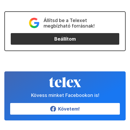
Állítsd be a Telexet
megbízható forrásnak!
Beállítom
Kövess minket Facebookon is!
Követem!