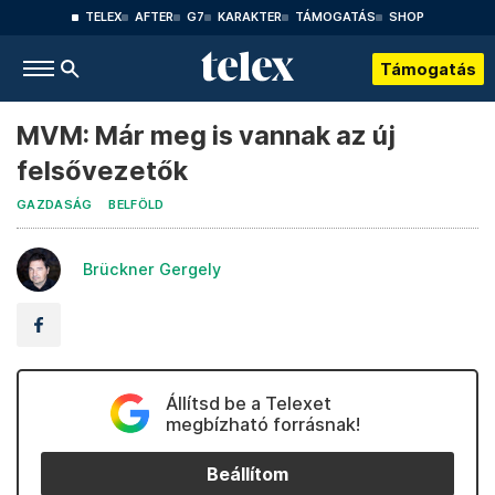
TELEX
AFTER
G7
KARAKTER
TÁMOGATÁS
SHOP
Támogatás
MVM: Már meg is vannak az új
felsővezetők
GAZDASÁG
BELFÖLD
Brückner Gergely
Állítsd be a Telexet
megbízható forrásnak!
Beállítom