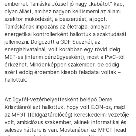
emberrel. Tamáska József jó nagy „kabátot” kap,
olyan állást, amihez nagyon kell ismerni az állami
szektor működését, a beszerzést, a jogot.
Tamáskának impozáns az életrajza, amolyan
energetikai kontrollerként hallottuk a szaktudását
jellemezni. Dolgozott a GDF Sueznél, az
energiahivatalnál, volt korábban egy rövid ideig
MET-es (interim pénzügyesként), most a PwC-től
érkezhet. Mindenképpen szakember, de eddig
azért eddig érdemben kisebb feladatai voltak –
hallottuk.
Az ügyfél-vezérhelyettesként belépő Deme
Krisztiánról azt hallottuk, hogy volt E.ON-os, majd
az MFGT (földgáztárolócég) kereskedelmi vezetője
volt, ambiciózus szakember, akinek informatikai és
saleses háttere is van. Mostanában az MFGT head