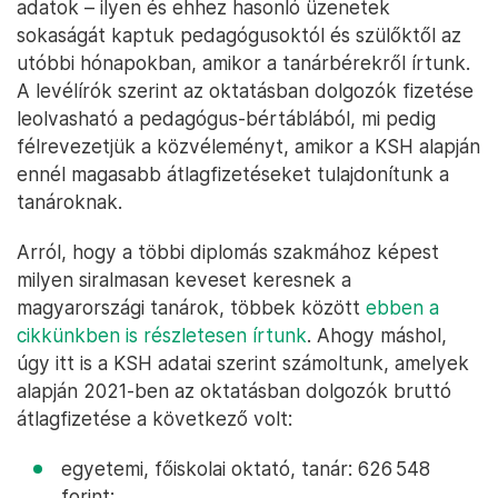
adatok – ilyen és ehhez hasonló üzenetek
sokaságát kaptuk pedagógusoktól és szülőktől az
utóbbi hónapokban, amikor a tanárbérekről írtunk.
A levélírók szerint az oktatásban dolgozók fizetése
leolvasható a pedagógus-bértáblából, mi pedig
félrevezetjük a közvéleményt, amikor a KSH alapján
ennél magasabb átlagfizetéseket tulajdonítunk a
tanároknak.
Arról, hogy a többi diplomás szakmához képest
milyen siralmasan keveset keresnek a
magyarországi tanárok, többek között
ebben a
cikkünkben is részletesen írtunk
. Ahogy máshol,
úgy itt is a KSH adatai szerint számoltunk, amelyek
alapján 2021-ben az oktatásban dolgozók bruttó
átlagfizetése a következő volt:
egyetemi, főiskolai oktató, tanár: 626 548
forint;