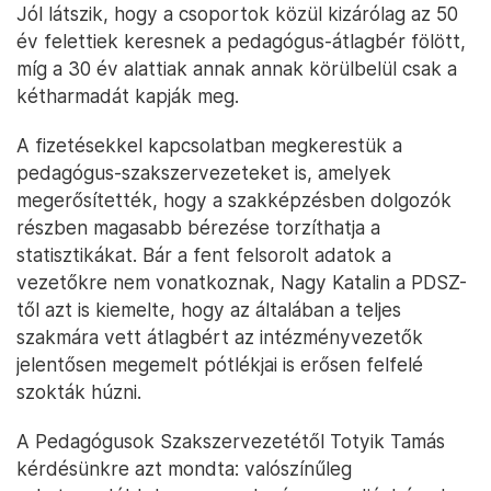
Jól látszik, hogy a csoportok közül kizárólag az 50
év felettiek keresnek a pedagógus-átlagbér fölött,
míg a 30 év alattiak annak annak körülbelül csak a
kétharmadát kapják meg.
A fizetésekkel kapcsolatban megkerestük a
pedagógus-szakszervezeteket is, amelyek
megerősítették, hogy a szakképzésben dolgozók
részben magasabb bérezése torzíthatja a
statisztikákat. Bár a fent felsorolt adatok a
vezetőkre nem vonatkoznak, Nagy Katalin a PDSZ-
től azt is kiemelte, hogy az általában a teljes
szakmára vett átlagbért az intézményvezetők
jelentősen megemelt pótlékjai is erősen felfelé
szokták húzni.
A Pedagógusok Szakszervezetétől Totyik Tamás
kérdésünkre azt mondta: valószínűleg