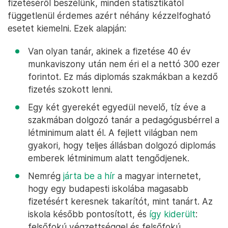
fizetéséről beszélünk, minden statisztikától
függetlenül érdemes azért néhány kézzelfogható
esetet kiemelni. Ezek alapján:
Van olyan tanár, akinek a fizetése 40 év
munkaviszony után nem éri el a nettó 300 ezer
forintot. Ez más diplomás szakmákban a kezdő
fizetés szokott lenni.
Egy két gyerekét egyedül nevelő, tíz éve a
szakmában dolgozó tanár a pedagógusbérrel a
létminimum alatt él. A fejlett világban nem
gyakori, hogy teljes állásban dolgozó diplomás
emberek létminimum alatt tengődjenek.
Nemrég
járta be a hír
a magyar internetet,
hogy egy budapesti iskolába magasabb
fizetésért keresnek takarítót, mint tanárt. Az
iskola később pontosított, és
így kiderült
:
felsőfokú végzettséggel és felsőfokú