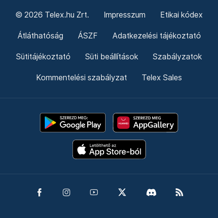
© 2026 Telex.hu Zrt.
Impresszum
Etikai kódex
Átláthatóság
ÁSZF
Adatkezelési tájékoztató
Sütitájékoztató
Süti beállítások
Szabályzatok
Kommentelési szabályzat
Telex Sales