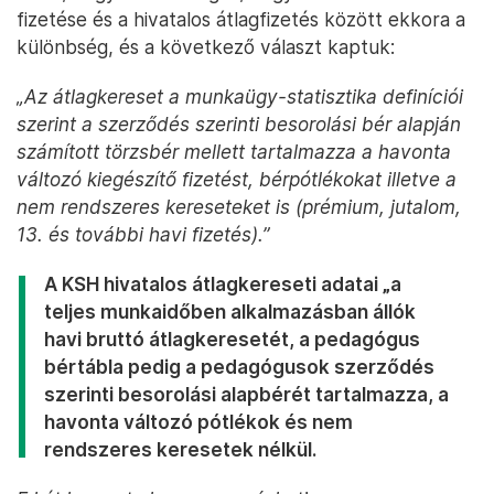
fizetése és a hivatalos átlagfizetés között ekkora a
különbség, és a következő választ kaptuk:
„Az átlagkereset a munkaügy-statisztika definíciói
szerint a szerződés szerinti besorolási bér alapján
számított törzsbér mellett tartalmazza a havonta
változó kiegészítő fizetést, bérpótlékokat illetve a
nem rendszeres kereseteket is (prémium, jutalom,
13. és további havi fizetés).”
A KSH hivatalos átlagkereseti adatai „a
teljes munkaidőben alkalmazásban állók
havi bruttó átlagkeresetét, a pedagógus
bértábla pedig a pedagógusok szerződés
szerinti besorolási alapbérét tartalmazza, a
havonta változó pótlékok és nem
rendszeres keresetek nélkül.