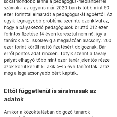
sokatmondóbb lenne a pedagógus-mediánbérrel
számolni, az ugyanis már 2020-ban is több mint 50
ezer forinttal elmaradt a pedagógus-átlagbértől. Az
egyik legnagyobb probléma szerinte ezenkívül az,
hogy a pályakezdő pedagógusok bruttó 312 ezer
forintos fizetése 14 éven keresztül nem nő, így a
tanárok a 15. iskolaévig a megalázóan alacsony, 200
ezer forint körüli nettó fizetésért dolgoznak. Bár
erről pontos adat nincsen, Totyik szerint a tavaly
pályát elhagyó több mint ezer tanár jelentős része
azok körül került ki, akik 5–15 éve tanítottak, azaz
még a legalacsonyabb bért kapták.
Ettől függetlenül is siralmasak az
adatok
Amikor a közoktatásban dolgozó tanárok