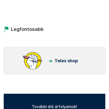
Legfontosabb
Telex shop
További élő árfolyamok!