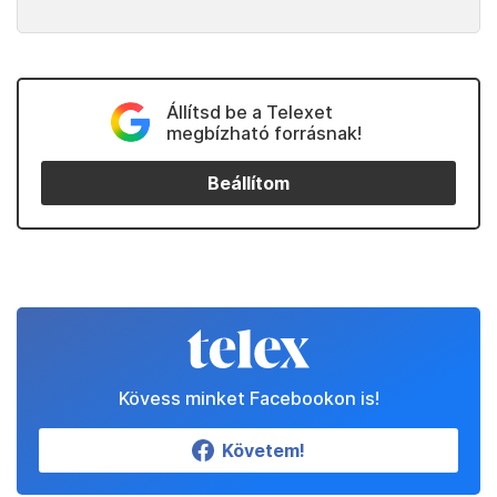
Állítsd be a Telexet
megbízható forrásnak!
Beállítom
Kövess minket Facebookon is!
Követem!