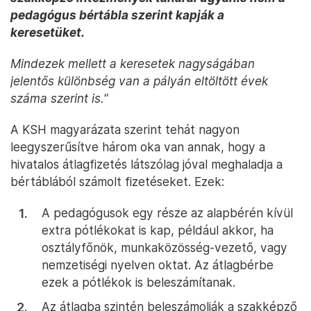
pedagógus bértábla szerint kapják a
keresetüket.
Mindezek mellett a keresetek nagyságában
jelentős különbség van a pályán eltöltött évek
száma szerint is.”
A KSH magyarázata szerint tehát nagyon
leegyszerűsítve három oka van annak, hogy a
hivatalos átlagfizetés látszólag jóval meghaladja a
bértáblából számolt fizetéseket. Ezek:
A pedagógusok egy része az alapbérén kívül
extra pótlékokat is kap, például akkor, ha
osztályfőnök, munkaközösség-vezető, vagy
nemzetiségi nyelven oktat. Az átlagbérbe
ezek a pótlékok is beleszámítanak.
Az átlagba szintén beleszámolják a szakképző