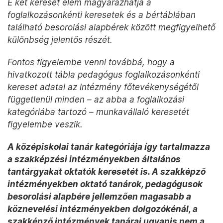
E két kereset elem magyarázhatja a
foglalkozásonkénti keresetek és a bértáblában
található besorolási alapbérek között megfigyelhető
különbség jelentős részét.
Fontos figyelembe venni továbbá, hogy a
hivatkozott tábla pedagógus foglalkozásonkénti
kereset adatai az intézmény főtevékenységétől
függetlenül minden – az abba a foglalkozási
kategóriába tartozó – munkavállaló keresetét
figyelembe veszik.
A középiskolai tanár kategóriája így tartalmazza
a szakképzési intézményekben általános
tantárgyakat oktatók keresetét is. A szakképző
intézményekben oktató tanárok, pedagógusok
besorolási alapbére jellemzően magasabb a
köznevelési intézményekben dolgozókénál, a
szakképző intézmények tanárai ugyanis nem a