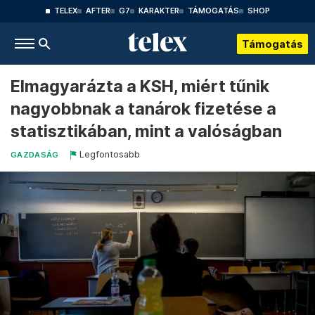
TELEX
AFTER
G7
KARAKTER
TÁMOGATÁS
SHOP
Támogatás
Elmagyarázta a KSH, miért tűnik
nagyobbnak a tanárok fizetése a
statisztikában, mint a valóságban
Legfontosabb
GAZDASÁG