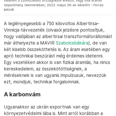
valamint a szomszédos országokból érkező, vagy oda áramló
teljesítmény tekintetében, 2022. május 26-án délelőtt – Forrás:
MAVIR
A leglényegesebb a 750 kilovoltos Albertirsa–
Vinnicja-távvezeték (olvasói jelzésre pontosítjuk,
hogy valójában az albertirsai transzformátorállomást
már áthelyezte a MAVIR
Szabolcsbákára
), de van
két kisebb összeköttetés is. Az áram esetében egy
apró technikai beszúrást még érdemes idetenni.
Egy vezetéken akkor is van fizikai áramlás, ha nincs
kereskedelem, az összekötöttségnek, a
méréseknek is van ugyanis impulzusuk, nevezzük
ezt, mondjuk, technikai forgalomnak.
A karbonvám
Ugyanakkor az ukrán exportnak van egy
környezetvédelmi lába is. Mint arról korábban a