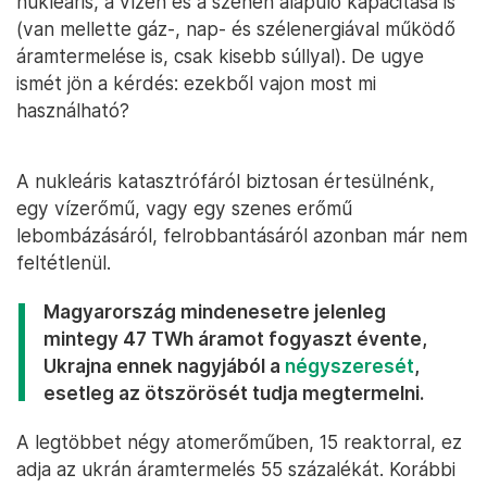
nukleáris, a vízen és a szénen alapuló kapacitása is
(van mellette gáz-, nap- és szélenergiával működő
áramtermelése is, csak kisebb súllyal). De ugye
ismét jön a kérdés: ezekből vajon most mi
használható?
A nukleáris katasztrófáról biztosan értesülnénk,
egy vízerőmű, vagy egy szenes erőmű
lebombázásáról, felrobbantásáról azonban már nem
feltétlenül.
Magyarország mindenesetre jelenleg
mintegy 47 TWh áramot fogyaszt évente,
Ukrajna ennek nagyjából a
négyszeresét
,
esetleg az ötszörösét tudja megtermelni.
A legtöbbet négy atomerőműben, 15 reaktorral, ez
adja az ukrán áramtermelés 55 százalékát. Korábbi