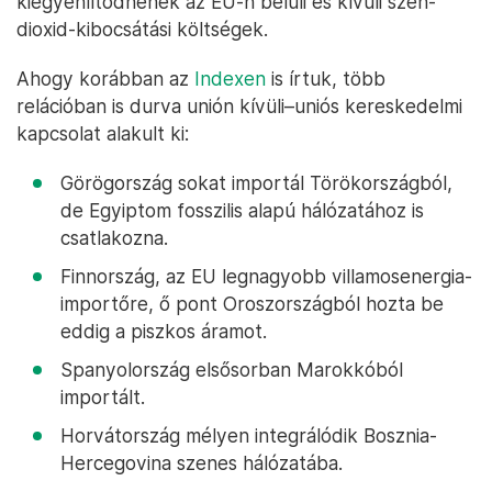
kiegyenlítődnének az EU-n belüli és kívüli szén-
dioxid-kibocsátási költségek.
Ahogy korábban az
Indexen
is írtuk, több
relációban is durva unión kívüli–uniós kereskedelmi
kapcsolat alakult ki:
Görögország sokat importál Törökországból,
de Egyiptom fosszilis alapú hálózatához is
csatlakozna.
Finnország, az EU legnagyobb villamosenergia-
importőre, ő pont Oroszországból hozta be
eddig a piszkos áramot.
Spanyolország elsősorban Marokkóból
importált.
Horvátország mélyen integrálódik Bosznia-
Hercegovina szenes hálózatába.