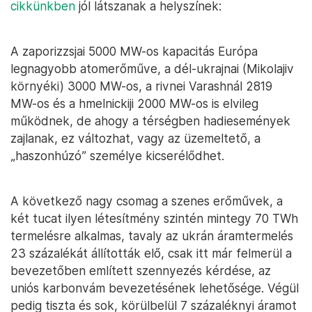
cikkünkben
jól látszanak a helyszínek:
A zaporizzsjai 5000 MW-os kapacitás Európa
legnagyobb atomerőműve, a dél-ukrajnai (Mikolajiv
környéki) 3000 MW-os, a rivnei Varashnál 2819
MW-os és a hmelnickiji 2000 MW-os is elvileg
működnek, de ahogy a térségben hadiesemények
zajlanak, ez változhat, vagy az üzemeltető, a
„haszonhúzó” személye kicserélődhet.
A következő nagy csomag a szenes erőművek, a
két tucat ilyen létesítmény szintén mintegy 70 TWh
termelésre alkalmas, tavaly az ukrán áramtermelés
23 százalékát állították elő, csak itt már felmerül a
bevezetőben említett szennyezés kérdése, az
uniós karbonvám bevezetésének lehetősége. Végül
pedig tiszta és sok, körülbelül 7 százaléknyi áramot