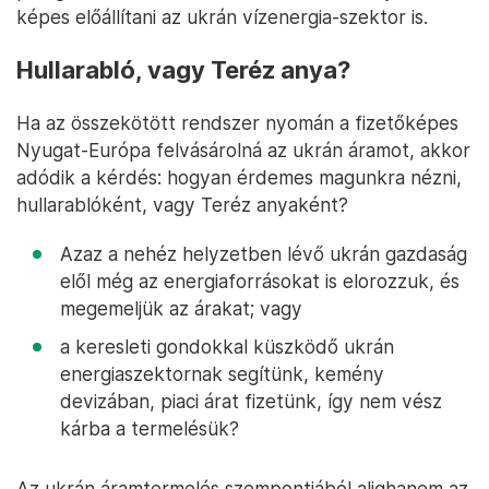
képes előállítani az ukrán vízenergia-szektor is.
Hullarabló, vagy Teréz anya?
Ha az összekötött rendszer nyomán a fizetőképes
Nyugat-Európa felvásárolná az ukrán áramot, akkor
adódik a kérdés: hogyan érdemes magunkra nézni,
hullarablóként, vagy Teréz anyaként?
Azaz a nehéz helyzetben lévő ukrán gazdaság
elől még az energiaforrásokat is elorozzuk, és
megemeljük az árakat; vagy
a keresleti gondokkal küszködő ukrán
energiaszektornak segítünk, kemény
devizában, piaci árat fizetünk, így nem vész
kárba a termelésük?
Az ukrán áramtermelés szempontjából alighanem az