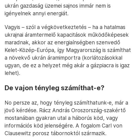
ukrán gazdaság üzemei sajnos immár nem is
igényelnek annyi energiát.
Vagyis – szól a végkövetkeztetés – ha a hatalmas
ukrajnai áramtermelő kapacitások működőképesek
maradnak, akkor az energiaínségben szenvedő
Kelet-Közép-Európa, így Magyarország is számíthat
a növekvő ukrán áramimportra (korlátozásokkal
ugyan, de ez a helyzet még akár a gázpiacra is igaz
lehet).
De vajon tényleg számíthat-e?
No persze az, hogy tényleg számíthatunk-e, már a
jövő kérdése. Rácz András Oroszország-szakértő
mostanában gyakran utal a háborús köd, vagy
információs köd jelenségére. A fogalom Carl von
Clausewitz porosz tábornoktól származik.