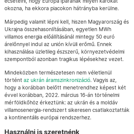
ecsetelni, hogy Európa iparának milyen károkat
okozna, ha ekkora piacokon hátrányba kerülne.
Márpedig valamit lépni kell, hiszen Magyarország és
Ukrajna összehasonlításában, egyetlen MWh
villamos energia előállításánál mintegy 50 euró
árelőnnyel indul az unión kívüli erőmű. Ennek
kihasználása üzletileg észszerű, környezetvédelmi
szempontból azonban tragikus lépésekhez vezet.
Mindeközben természetesen nem véletlenül
történt
az ukrán áramszinkronizáció
. Vagyis az,
hogy a korábban belőtt menetrendhez képest két
évvel korábban, 2022. március 16-án történelmi
mérföldkőhöz érkeztünk: az ukrán és a moldáv
villamosenergia-rendszert sikeresen csatlakoztatták
a kontinentális európai rendszerhez.
Használni is szeretnénk