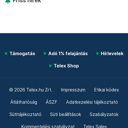
Friss hírek
Támogatás
Adó 1% felajánlás
Hírlevelek
Telex Shop
© 2026 Telex.hu Zrt.
Impresszum
Etikai kódex
Átláthatóság
ÁSZF
Adatkezelési tájékoztató
Sütitájékoztató
Süti beállítások
Szabályzatok
Kommentelési szabályzat
Telex Sales