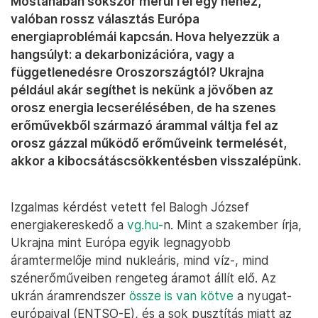
Mostanában sokszor merül fel egy nehéz,
valóban rossz választás Európa
energiaproblémái kapcsán. Hova helyezzük a
hangsúlyt: a dekarbonizációra, vagy a
függetlenedésre Oroszországtól? Ukrajna
például akár segíthet is nekünk a jövőben az
orosz energia lecserélésében, de ha szenes
erőművekből származó árammal váltja fel az
orosz gázzal működő erőműveink termelését,
akkor a kibocsátáscsökkentésben visszalépünk.
Izgalmas kérdést vetett fel Balogh József
energiakereskedő a
vg.hu-
n. Mint a szakember írja,
Ukrajna mint Európa egyik legnagyobb
áramtermelője mind nukleáris, mind víz-, mind
szénerőműveiben rengeteg áramot állít elő. Az
ukrán áramrendszer
össze is van kötve
a nyugat-
európaival (ENTSO-E), és a sok pusztítás miatt az