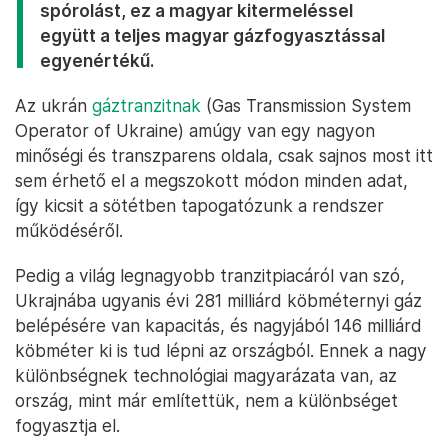
spórolást, ez a magyar kitermeléssel
együtt a teljes magyar gázfogyasztással
egyenértékű.
Az ukrán
gáztranzitnak
(Gas Transmission System
Operator of Ukraine) amúgy van egy nagyon
minőségi és transzparens oldala, csak sajnos most itt
sem érhető el a megszokott módon minden adat,
így kicsit a sötétben tapogatózunk a rendszer
működéséről.
Pedig a világ legnagyobb tranzitpiacáról van szó,
Ukrajnába ugyanis évi 281 milliárd köbméternyi gáz
belépésére van kapacitás, és nagyjából 146 milliárd
köbméter ki is tud lépni az országból. Ennek a nagy
különbségnek technológiai magyarázata van, az
ország, mint már említettük, nem a különbséget
fogyasztja el.