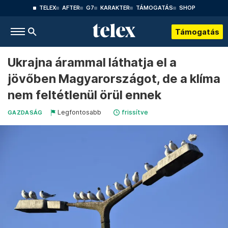
TELEX
AFTER
G7
KARAKTER
TÁMOGATÁS
SHOP
Támogatás
Ukrajna árammal láthatja el a
jövőben Magyarországot, de a klíma
nem feltétlenül örül ennek
Legfontosabb
frissítve
GAZDASÁG