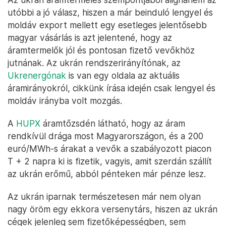
utóbbi a jó válasz, hiszen a már beinduló lengyel és
moldáv export mellett egy esetleges jelentősebb
magyar vásárlás is azt jelentené, hogy az
áramtermelők jól és pontosan fizető vevőkhöz
jutnának. Az ukrán rendszerirányítónak, az
Ukrenergónak
is van egy oldala az aktuális
áramirányokról, cikkünk írása idején csak lengyel és
moldáv irányba volt mozgás.
A
HUPX
áramtőzsdén látható, hogy az áram
rendkívül drága most Magyarországon, és a 200
euró/MWh-s árakat a vevők a szabályozott piacon
T + 2 napra ki is fizetik, vagyis, amit szerdán szállít
az ukrán erőmű, abból pénteken már pénze lesz.
Az ukrán iparnak természetesen már nem olyan
nagy öröm egy ekkora versenytárs, hiszen az ukrán
cégek jelenleg sem fizetőképességben, sem