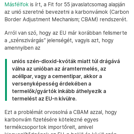
Másfélfok
is írt, a Fit for 55 javaslatcsomag alapján
az unió szeretné bevezetni a karbonvámok (Carbon
Border Adjustment Mechanism; CBAM) rendszerét.
Arról van szó, hogy az EU már korábban felismerte
a „szénszivárgás” jelenségét, vagyis azt, hogy
amennyiben az
uniós szén-dioxid-kvóták miatt túl drágává
válna az unióban az áramtermelés, az
acélipar, vagy a cementipar, akkor a
versenyképesség érdekében a
termelők/gyártók inkább áthelyezik a
termelést az EU-n kívülre.
Ezt a problémát orvosolná a CBAM azzal, hogy
karbonvám fizetésére kötelezné egyes
termékcsoportok importőreit, amivel