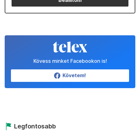
Beállítom
Kövess minket Facebookon is!
Követem!
Legfontosabb