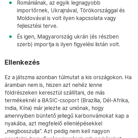
Romániának, az egyik legnagyobb
importőrnek, Ukrajnával, Törökországgal és
Moldovával is volt ilyen kapcsolata vagy
fejlesztési terve.
És igen, Magyarország ukrán (és részben
szerb) importja is ilyen figyelési listán volt.
Ellenkezés
Ez a játszma azonban túlmutat a kis országokon. Ha
áramban nem is, hiszen azt nehéz lenne
földrészeken keresztül szállítani, de más
termékeknél a BASIC-csoport (Brazília, Dél-Afrika,
India, Kína) már jelezte az uniónak, hogy
amennyiben büntető jellegű karbonvámokat kap a
nyakába, azt megfelelő ellenlépésekkel
„megbosszulja”. Azt pedig nem kell nagyon