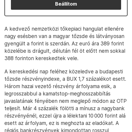
Beállítom
A kedvező nemzetközi tőkepiaci hangulat ellenére
nagy esésben van a magyar tőzsde és látványosan
gyengült a forint is szerdán. Az euró ára 389 forint
közelébe is drágult, délután fél öt előtt nem sokkal
388 forinton kereskedtek vele.
A kereskedési nap feléhez közeledve a budapesti
tőzsde részvényindexe, a BUX 1,7 százalékot esett.
Három hazai vezető részvény árfolyama esik, a
legrosszabbul a kamatstop-meghosszabbítás
javaslatának fényében nem meglepő módon az OTP
teljesít. Már 4 százalék fölötti a mínusz a nagybank
részvényénél, ezzel újra a lélektani 10 000 forint alá
esett az árfolyam, ez is meghozta az eladókat. A
régiós bankrészvények kimondottan rosszul