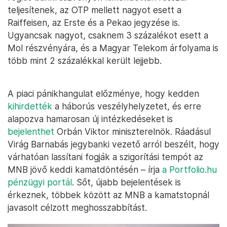
teljesítenek, az OTP mellett nagyot esett a
Raiffeisen, az Erste és a Pekao jegyzése is.
Ugyancsak nagyot, csaknem 3 százalékot esett a
Mol részvényára, és a Magyar Telekom árfolyama is
több mint 2 százalékkal került lejjebb.
A piaci pánikhangulat előzménye, hogy kedden
kihirdették
a háborús veszélyhelyzetet, és erre
alapozva hamarosan új intézkedéseket is
bejelenthet
Orbán Viktor miniszterelnök. Ráadásul
Virág Barnabás jegybanki vezető arról beszélt, hogy
várhatóan lassítani fogják a szigorítási tempót az
MNB jövő keddi kamatdöntésén – írja
a Portfolio.hu
pénzügyi portál
. Sőt, újabb bejelentések is
érkeznek, többek között az MNB a kamatstopnál
javasolt célzott meghosszabbítást.