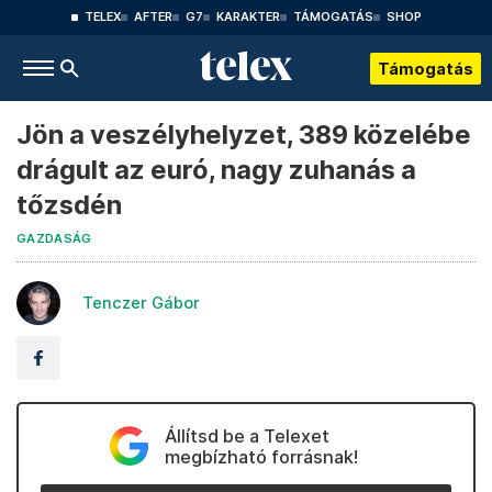
TELEX
AFTER
G7
KARAKTER
TÁMOGATÁS
SHOP
Támogatás
Jön a veszélyhelyzet, 389 közelébe
drágult az euró, nagy zuhanás a
tőzsdén
GAZDASÁG
Tenczer Gábor
Állítsd be a Telexet
megbízható forrásnak!