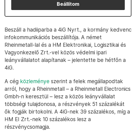
Beállítom
Beszáll a hadiiparba a 4iG Nyrt., a kormány kedvenc
infokommunikációs beszállítója. A német
Rheinmetall-lal és a HM Elektronikai, Logisztikai és
Vagyonkezelő Zrt.-vel közös védelmi ipari
leányvállalatot alapítanak – jelentette be hétfőn a
4iG.
A cég
közleménye
szerint a felek megállapodtak
arról, hogy a Rheinmetall – a Rheinmetall Electronics
Gmbh-n keresztül – lesz a közös leányvállalat
többségi tulajdonosa, a részvények 51 százalékát
ők fogják birtokolni. A 4iG-nek 39 százalékos, míg a
HM EI Zrt.-nek 10 százalékos lesz a
részvénycsomagja.