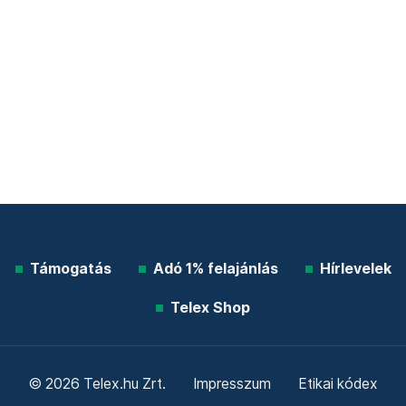
Támogatás
Adó 1% felajánlás
Hírlevelek
Telex Shop
© 2026 Telex.hu Zrt.
Impresszum
Etikai kódex