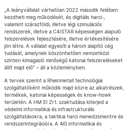
„A leányvállalat várhatóan 2022 második felében
kezdheti meg működését, és digitális harci-,
valamint szárazföldi, illetve légi szimulációs
rendszerek, illetve a C4ISTAR képességen alapuló
felszerelések fejlesztésére, illetve értékesítésére
jön létre. A vállalat egyesíti a három alapító cég
tudását, amelynek köszönhetően nemzetközi
szinten kimagasló minőségű katonai felszereléseket
állít majd elő” – áll a közleményben.
A tervek szerint a Rheinmetall technológiai
szolgáltatóként működik majd közre az alkatrészek,
termékek, katonai képességek és know-howk
területén. A HM EI Zrt. szaktudása kiterjed a
védelmi informatikai és infrastrukturális
szolgáltatásokra, a taktikai harci menedzsmentre és
rendszerintegrációra. A 4iG informatikai és