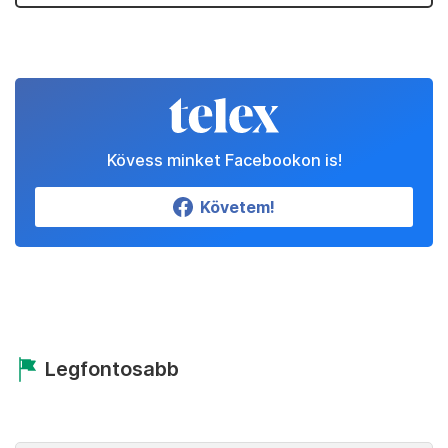
Kövess minket Facebookon is!
Követem!
Legfontosabb