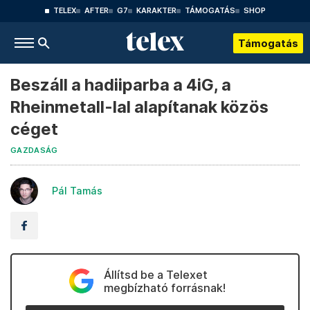
TELEX
AFTER
G7
KARAKTER
TÁMOGATÁS
SHOP
Támogatás
Beszáll a hadiiparba a 4iG, a
Rheinmetall-lal alapítanak közös
céget
GAZDASÁG
Pál Tamás
Állítsd be a Telexet
megbízható forrásnak!