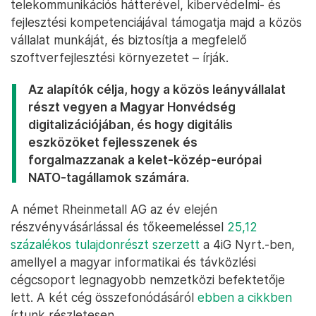
telekommunikációs hátterével, kibervédelmi- és
fejlesztési kompetenciájával támogatja majd a közös
vállalat munkáját, és biztosítja a megfelelő
szoftverfejlesztési környezetet – írják.
Az alapítók célja, hogy a közös leányvállalat
részt vegyen a Magyar Honvédség
digitalizációjában, és hogy digitális
eszközöket fejlesszenek és
forgalmazzanak a kelet-közép-európai
NATO-tagállamok számára.
A német Rheinmetall AG az év elején
részvényvásárlással és tőkeemeléssel
25,12
százalékos tulajdonrészt szerzett
a 4iG Nyrt.-ben,
amellyel a magyar informatikai és távközlési
cégcsoport legnagyobb nemzetközi befektetője
lett. A két cég összefonódásáról
ebben a cikkben
írtunk részletesen.