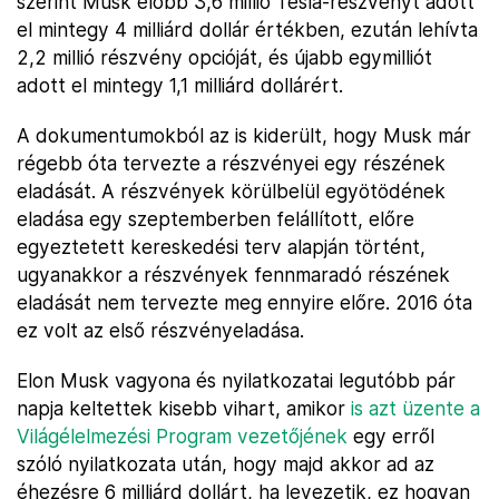
szerint Musk előbb 3,6 millió Tesla-részvényt adott
el mintegy 4 milliárd dollár értékben, ezután lehívta
2,2 millió részvény opcióját, és újabb egymilliót
adott el mintegy 1,1 milliárd dollárért.
A dokumentumokból az is kiderült, hogy Musk már
régebb óta tervezte a részvényei egy részének
eladását. A részvények körülbelül egyötödének
eladása egy szeptemberben felállított, előre
egyeztetett kereskedési terv alapján történt,
ugyanakkor a részvények fennmaradó részének
eladását nem tervezte meg ennyire előre. 2016 óta
ez volt az első részvényeladása.
Elon Musk vagyona és nyilatkozatai legutóbb pár
napja keltettek kisebb vihart, amikor
is azt üzente a
Világélelmezési Program vezetőjének
egy erről
szóló nyilatkozata után, hogy majd akkor ad az
éhezésre 6 milliárd dollárt, ha levezetik, ez hogyan