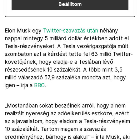
Beállítom
Elon Musk egy
Twitter-szavazás után
néhány
nappal mintegy 5 milliárd dollár értékben adott el
Tesla-részvényeket. A Tesla vezérigazgatója múlt
szombaton azt a kérdést tette fel 63 millió Twitter-
követőjének, hogy eladja-e a Teslában lévő
részesedésének 10 százalékát. A több mint 3,5
millió válaszadó 57,9 százaléka mondta azt, hogy
igen – írja a
BBC
.
„Mostanában sokat beszélnek arról, hogy a nem
realizált nyereség az adóelkerülés eszköze, ezért
az a javaslatom, hogy eladom a Tesla-részvényeim
10 százalékát. Tartom magam a szavazás
eredményéhez, bárhogy is alakul” – írta Musk, aki