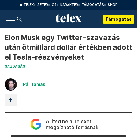
TELEX
AFTER
G7
KARAKTER
TÁMOGATÁS
SHOP
Támogatás
Elon Musk egy Twitter-szavazás
után ötmilliárd dollár értékben adott
el Tesla-részvényeket
GAZDASÁG
Pál Tamás
Állítsd be a Telexet
megbízható forrásnak!