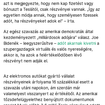
azt is megjegyezte, hogy nem kap fizetést vagy
bónuszt a Teslától, csak részvényei vannak. „Így az
egyetlen módja annak, hogy személyesen fizessek
adót, ha részvényeket adok el” – írta.
Az egész szavazás az amerikai demokraták által
kezdeményezett „milliárdosok adójára” válasz. Joe
Bidenék – leegyszerűsítve –
adót akarnak kivetni
a
szupergazdagok virtuális és valós nyereségére,
akkor is, ha azok a felértékelődőben lévő
részvényt nem adják el.
Az elektromos autókat gyártó vállalat
részvényeinek árfolyama 16 százalékkal esett a
szavazás utáni napokon, ám szerdán már
valamelyest visszanyert az értékéből. Az amerikai
tőzsdefelügyelethez benyújtott dokumentumok