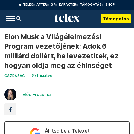
TELEX
AFTER
G7
KARAKTER
TÁMOGATÁS
SHOP
Támogatás
Elon Musk a Világélelmezési
Program vezetőjének: Adok 6
milliárd dollárt, ha levezetitek, ez
hogyan oldja meg az éhínséget
frissítve
GAZDASÁG
Előd Fruzsina
Állítsd be a Telexet