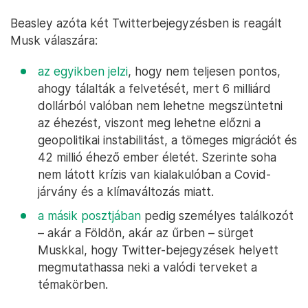
Beasley azóta két Twitterbejegyzésben is reagált
Musk válaszára:
az egyikben jelzi
, hogy nem teljesen pontos,
ahogy tálalták a felvetését, mert 6 milliárd
dollárból valóban nem lehetne megszüntetni
az éhezést, viszont meg lehetne előzni a
geopolitikai instabilitást, a tömeges migrációt és
42 millió éhező ember életét. Szerinte soha
nem látott krízis van kialakulóban a Covid-
járvány és a klímaváltozás miatt.
a másik posztjában
pedig személyes találkozót
– akár a Földön, akár az űrben – sürget
Muskkal, hogy Twitter-bejegyzések helyett
megmutathassa neki a valódi terveket a
témakörben.