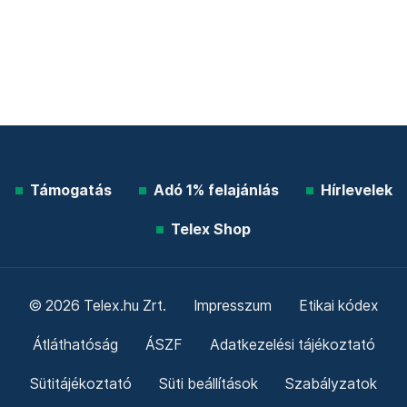
Támogatás
Adó 1% felajánlás
Hírlevelek
Telex Shop
© 2026 Telex.hu Zrt.
Impresszum
Etikai kódex
Átláthatóság
ÁSZF
Adatkezelési tájékoztató
Sütitájékoztató
Süti beállítások
Szabályzatok