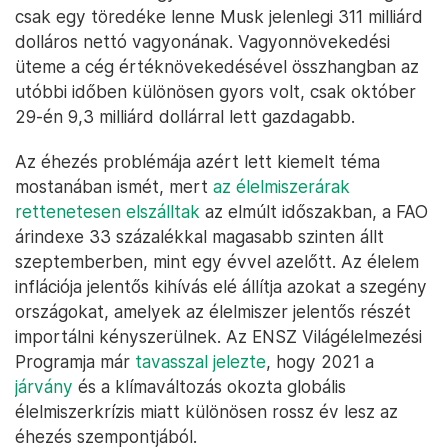
csak egy töredéke lenne Musk jelenlegi 311 milliárd
dolláros nettó vagyonának. Vagyonnövekedési
üteme a cég értéknövekedésével összhangban az
utóbbi időben különösen gyors volt, csak október
29-én 9,3 milliárd dollárral lett gazdagabb.
Az éhezés problémája azért lett kiemelt téma
mostanában ismét, mert
az élelmiszerárak
rettenetesen elszálltak
az elmúlt időszakban, a FAO
árindexe 33 százalékkal magasabb szinten állt
szeptemberben, mint egy évvel azelőtt. Az élelem
inflációja jelentős kihívás elé állítja azokat a szegény
országokat, amelyek az élelmiszer jelentős részét
importálni kényszerülnek. Az ENSZ Világélelmezési
Programja már
tavasszal jelezte
, hogy 2021 a
járvány
és a klímaváltozás okozta globális
élelmiszerkrízis miatt különösen rossz év lesz az
éhezés szempontjából.