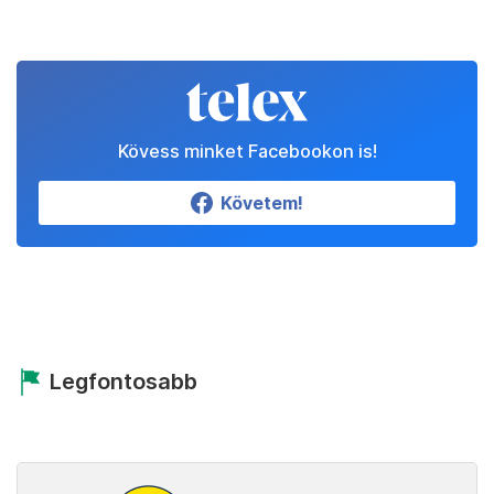
Kövess minket Facebookon is!
Követem!
Legfontosabb