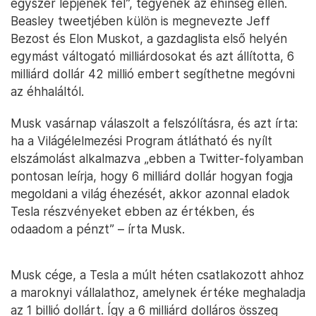
egyszer lépjenek fel”, tegyenek az éhínség ellen.
Beasley tweetjében külön is megnevezte Jeff
Bezost és Elon Muskot, a gazdaglista első helyén
egymást váltogató milliárdosokat és azt állította, 6
milliárd dollár 42 millió embert segíthetne megóvni
az éhhaláltól.
Musk vasárnap válaszolt a felszólításra, és azt írta:
ha a Világélelmezési Program átlátható és nyílt
elszámolást alkalmazva „ebben a Twitter-folyamban
pontosan leírja, hogy 6 milliárd dollár hogyan fogja
megoldani a világ éhezését, akkor azonnal eladok
Tesla részvényeket ebben az értékben, és
odaadom a pénzt” – írta Musk.
Musk cége, a Tesla a múlt héten csatlakozott ahhoz
a maroknyi vállalathoz, amelynek értéke meghaladja
az 1 billió dollárt. Így a 6 milliárd dolláros összeg