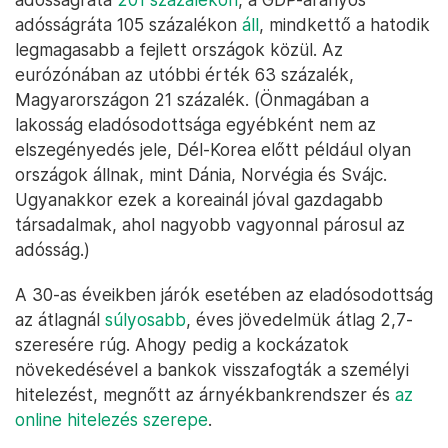
adósságráta 105 százalékon
áll
, mindkettő a hatodik
legmagasabb a fejlett országok közül. Az
eurózónában az utóbbi érték 63 százalék,
Magyarországon 21 százalék. (Önmagában a
lakosság eladósodottsága egyébként nem az
elszegényedés jele, Dél-Korea előtt például olyan
országok állnak, mint Dánia, Norvégia és Svájc.
Ugyanakkor ezek a koreainál jóval gazdagabb
társadalmak, ahol nagyobb vagyonnal párosul az
adósság.)
A 30-as éveikben járók esetében az eladósodottság
az átlagnál
súlyosabb
, éves jövedelmük átlag 2,7-
szeresére rúg. Ahogy pedig a kockázatok
növekedésével a bankok visszafogták a személyi
hitelezést, megnőtt az árnyékbankrendszer és
az
online hitelezés szerepe
.