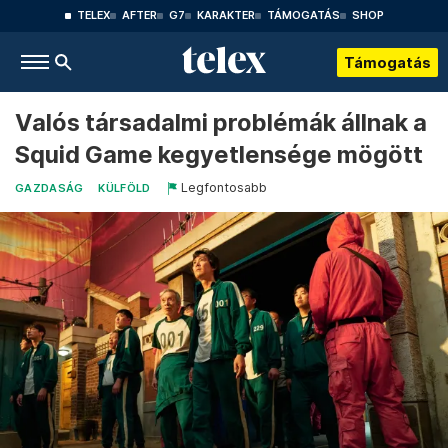
TELEX
AFTER
G7
KARAKTER
TÁMOGATÁS
SHOP
Támogatás
Valós társadalmi problémák állnak a
Squid Game kegyetlensége mögött
Legfontosabb
GAZDASÁG
KÜLFÖLD