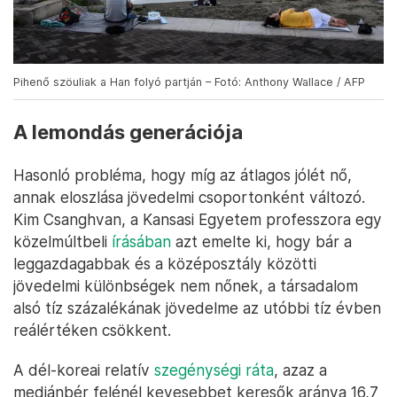
Pihenő szöuliak a Han folyó partján – Fotó: Anthony Wallace / AFP
A lemondás generációja
Hasonló probléma, hogy míg az átlagos jólét nő,
annak eloszlása jövedelmi csoportonként változó.
Kim Csanghvan, a Kansasi Egyetem professzora egy
közelmúltbeli
írásában
azt emelte ki, hogy bár a
leggazdagabbak és a középosztály közötti
jövedelmi különbségek nem nőnek, a társadalom
alsó tíz százalékának jövedelme az utóbbi tíz évben
reálértéken csökkent.
A dél-koreai relatív
szegénységi ráta
, azaz a
mediánbér felénél kevesebbet keresők aránya 16,7