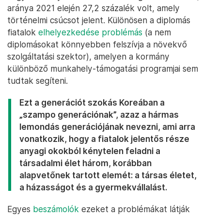
aránya 2021 elején 27,2 százalék volt, amely
történelmi csúcsot jelent. Különösen a diplomás
fiatalok
elhelyezkedése problémás
(a nem
diplomásokat könnyebben felszívja a növekvő
szolgáltatási szektor), amelyen a kormány
különböző munkahely-támogatási programjai sem
tudtak segíteni.
Ezt a generációt szokás Koreában a
„szampo generációnak”, azaz a hármas
lemondás generációjának nevezni, ami arra
vonatkozik, hogy a fiatalok jelentős része
anyagi okokból kénytelen feladni a
társadalmi élet három, korábban
alapvetőnek tartott elemét: a társas életet,
a házasságot és a gyermekvállalást.
Egyes
beszámolók
ezeket a problémákat látják