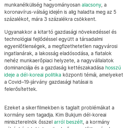
munkanélküliség hagyományosan
alacsony
, a
koronavírus-válság idején is alig haladta meg az 5
százalékot, mára 3 százalékra csökkent.
Ugyanakkor a kitartó gazdasági növekedéssel és
technológiai fejlődéssel együtt a társadalmi
egyenlőtlenségek, a megfizethetetlen nagyvárosi
ingatlanárak, a lakosság eladósodása, a fiatalok
nehéz munkaerőpiaci helyzete, a nagyvállalatok
dominanciája és a gazdaság kettészakadása
hosszú
ideje a dél-koreai politika
központi témái, amelyeket
a Covid–19-járvány gazdasági hatásai is
felerősítettek.
Ezeket a sikerfilmekben is taglalt problémákat a
kormány sem tagadja. Kim Bukjum dél-koreai
miniszterelnök ősszel
arról beszélt
, a kormány