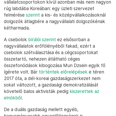
vállalatcsoportokon kívül azonban más nem nagyon
rúg labdába Koreában: egy üzleti szervezet
felmérése
szerint
a kis- és középvállalkozásoknál
dolgozók átlagbére a nagyvállalati dolgozókénak
kétharmada.
A csebolok
bírálói szerint
ez elsősorban a
nagyvállalatok erőfölényéből fakad, ezért a
csebolok szétválasztása és a cégcsoportokat
összetartó, nehezen átlátható céges
összefonódások kibogozása Mun Dzsein egyik fő
ígérete volt. Bár
történtek előrelépések
e téren
2017 óta, a dél-koreai gazdaságszerkezet nem
sokat változott, a gazdasági demokratizálását
követelő balos aktivisták pedig
kiszerettek az
elnökből
.
De a duális gazdaság mellett egyéb,
hagyományosabb egyenlőtlenségek is