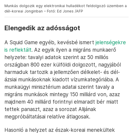
Munkás dolgozik egy elektronikai hulladékot feldolgozó üzemben a
dél-koreai Jonginban – Fotó: Ed Jones /AFP
Elengedik az adósságot
A Squid Game egyéb, kevésbé ismert
jelenségekre
is reflektált
. Az egyik ilyen a migráns munkaerő
helyzete: tavalyi adatok szerint az 50 milliós
országban 800 ezer külföldi dolgozott, nagyjából
harmaduk tartozik a jellemzően délkelet- és dél-
ázsiai munkásoknak kiadott vízumkategóriába. A
munkaügyi minisztérium adatai szerint tavaly a
migráns munkások mintegy 150 milliárd von, azaz
majdnem 40 milliárd forintnyi elmaradt bér miatt
tettek panaszt, azaz a sorozat Alijának
megpróbáltatásai relatíve átlagosak.
Hasonló a helyzet az észak-koreai menekültek