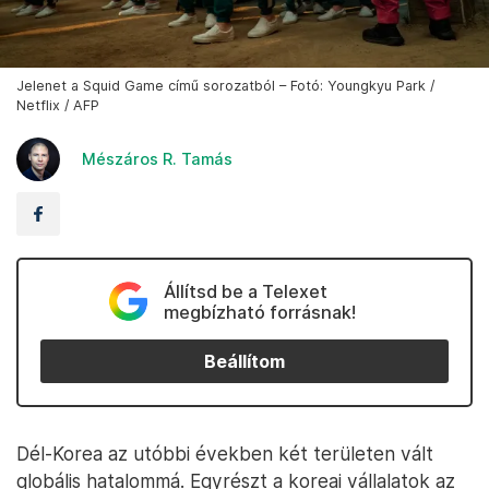
Jelenet a Squid Game című sorozatból – Fotó: Youngkyu Park /
Netflix / AFP
Mészáros R. Tamás
Állítsd be a Telexet
megbízható forrásnak!
Beállítom
Dél-Korea az utóbbi években két területen vált
globális hatalommá. Egyrészt a koreai vállalatok az