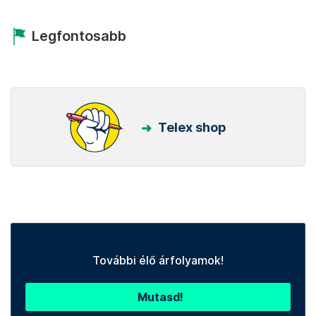
Legfontosabb
Telex shop
További élő árfolyamok!
Mutasd!