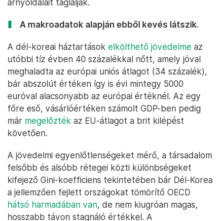
árnyoldalait taglalják.
A makroadatok alapján ebből kevés látszik.
A dél-koreai háztartások
elkölthető jövedelme
az
utóbbi tíz évben 40 százalékkal nőtt, amely jóval
meghaladta az európai uniós átlagot (34 százalék),
bár abszolút értéken így is évi mintegy 5000
euróval alacsonyabb az európai értéknél. Az egy
főre eső, vásárlóértéken számolt GDP-ben pedig
már
megelőzték
az EU-átlagot a brit kilépést
követően.
A jövedelmi egyenlőtlenségeket mérő, a társadalom
felsőbb és alsóbb rétegei közti különbségeket
kifejező Gini-koefficiens tekintetében bár Dél-Korea
a jellemzően fejlett országokat tömörítő OECD
hátsó harmadában van
, de nem kiugróan magas,
hosszabb távon stagnáló értékkel. A