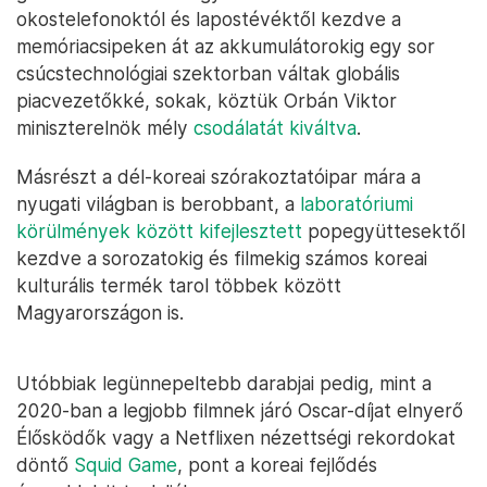
okostelefonoktól és lapostévéktől kezdve a
memóriacsipeken át az akkumulátorokig egy sor
csúcstechnológiai szektorban váltak globális
piacvezetőkké, sokak, köztük Orbán Viktor
miniszterelnök mély
csodálatát kiváltva
.
Másrészt a dél-koreai szórakoztatóipar mára a
nyugati világban is berobbant, a
laboratóriumi
körülmények között kifejlesztett
popegyüttesektől
kezdve a sorozatokig és filmekig számos koreai
kulturális termék tarol többek között
Magyarországon is.
Utóbbiak legünnepeltebb darabjai pedig, mint a
2020-ban a legjobb filmnek járó Oscar-díjat elnyerő
Élősködők vagy a Netflixen nézettségi rekordokat
döntő
Squid Game
, pont a koreai fejlődés