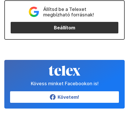
Állítsd be a Telexet
megbízható forrásnak!
Beállítom
Kövess minket Facebookon is!
Követem!