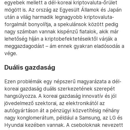
egyebek mellett a dél-koreai kriptovaluta-őrület
mögött is. Az ország az Egyesült Államok és Japán
után a világ harmadik legnagyobb kriptovaluta-
forgalmát bonyolítja, a spekulánsok között pedig
nagy számban vannak kispénzű fiatalok, akik már
lehetőség híján a kriptobefektetéseiktől várják a
meggazdagodást – ám ennek gyakran eladósodás a
vége.
Duális gazdaság
Ezen problémák egy népszerű magyarázata a dél-
koreai gazdaság duális szerkezetének szerepét
hangsúlyozza. A koreai gazdaság innovatív és jól
jövedelmező szektorai, az elektronikától az
autógyártáson át a pénzügyi közvetítésig néhány
nagy konglomerátum, például a Samsung, az LG és
Hyundai kezében vannak. A cseboloknak nevezett