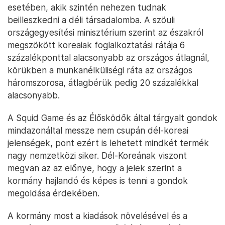
esetében, akik szintén nehezen tudnak
beilleszkedni a déli társadalomba. A szöuli
országegyesítési minisztérium szerint az északról
megszökött koreaiak foglalkoztatási rátája 6
százalékponttal alacsonyabb az országos átlagnál,
körükben a munkanélküliségi ráta az országos
háromszorosa, átlagbérük pedig 20 százalékkal
alacsonyabb.
A Squid Game és az Élősködők által tárgyalt gondok
mindazonáltal messze nem csupán dél-koreai
jelenségek, pont ezért is lehetett mindkét termék
nagy nemzetközi siker. Dél-Koreának viszont
megvan az az előnye, hogy a jelek szerint a
kormány hajlandó és képes is tenni a gondok
megoldása érdekében.
A kormány most a kiadások növelésével és a