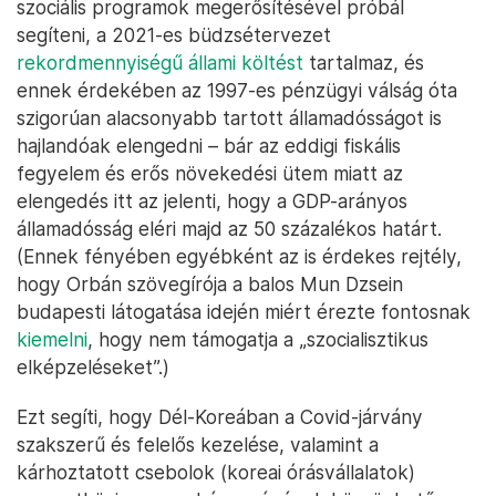
szociális programok megerősítésével próbál
segíteni, a 2021-es büdzsétervezet
rekordmennyiségű állami költést
tartalmaz, és
ennek érdekében az 1997-es pénzügyi válság óta
szigorúan alacsonyabb tartott államadósságot is
hajlandóak elengedni – bár az eddigi fiskális
fegyelem és erős növekedési ütem miatt az
elengedés itt az jelenti, hogy a GDP-arányos
államadósság eléri majd az 50 százalékos határt.
(Ennek fényében egyébként az is érdekes rejtély,
hogy Orbán szövegírója a balos Mun Dzsein
budapesti látogatása idején miért érezte fontosnak
kiemelni
, hogy nem támogatja a „szocialisztikus
elképzeléseket”.)
Ezt segíti, hogy Dél-Koreában a Covid-járvány
szakszerű és felelős kezelése, valamint a
kárhoztatott csebolok (koreai órásvállalatok)