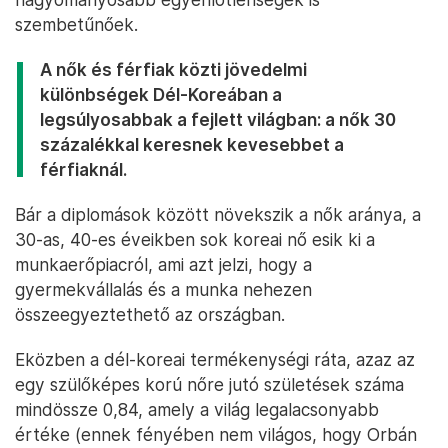
szembetűnőek.
A nők és férfiak közti jövedelmi
különbségek Dél-Koreában a
legsúlyosabbak a fejlett világban: a nők 30
százalékkal keresnek kevesebbet a
férfiaknál.
Bár a diplomások között növekszik a nők aránya, a
30-as, 40-es éveikben sok koreai nő esik ki a
munkaerőpiacról, ami azt jelzi, hogy a
gyermekvállalás és a munka nehezen
összeegyeztethető az országban.
Eközben a dél-koreai termékenységi ráta, azaz az
egy szülőképes korú nőre jutó születések száma
mindössze 0,84, amely a világ legalacsonyabb
értéke (ennek fényében nem világos, hogy Orbán