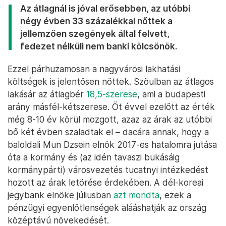
Az átlagnál is jóval erősebben, az utóbbi
négy évben 33 százalékkal nőttek a
jellemzően szegények által felvett,
fedezet nélküli nem banki kölcsönök.
Ezzel párhuzamosan a nagyvárosi lakhatási
költségek is jelentősen nőttek. Szöulban az átlagos
lakásár az átlagbér
18,5-szerese
, ami a budapesti
arány másfél-kétszerese. Öt évvel ezelőtt az érték
még 8-10 év körül mozgott, azaz az árak az utóbbi
bő két évben szaladtak el – dacára annak, hogy a
baloldali Mun Dzsein elnök 2017-es hatalomra jutása
óta a kormány és (az idén tavaszi bukásáig
kormánypárti) városvezetés tucatnyi intézkedést
hozott az árak letörése érdekében. A dél-koreai
jegybank elnöke júliusban
azt mondta
, ezek a
pénzügyi egyenlőtlenségek alááshatják az ország
középtávú növekedését.