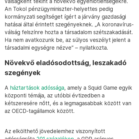
válságként tekint a növekvő egyenlőtlenségekre.
An Tokol pénzügyminiszter-helyettes pedig
kormányzati segítséget ígért a járvány gazdasági
hatásai által érintett szegényeknek. „A koronavírus-
válság felszínre hozta a társadalom szétszakadását.
Ha nem avatkozunk be, az súlyos veszélyt jelent a
társadalmi egységre nézve” – nyilatkozta.
Növekvő eladósodottság, leszakadó
szegények
A
háztartások adóssága
, amely a Squid Game egyik
központi témája, az utóbbi évtizedben a
kétszeresére nőtt, és a legmagasabbak között van
az OECD-tagállamok között.
Az elkölthető jövedelemhez viszonyított
adósságráta
201 százalékon
, a GDP-arányos