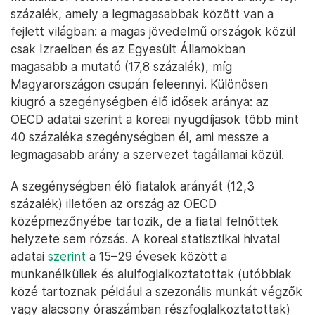
százalék, amely a legmagasabbak között van a
fejlett világban: a magas jövedelmű országok közül
csak Izraelben és az Egyesült Államokban
magasabb a mutató (17,8 százalék), míg
Magyarországon csupán feleennyi. Különösen
kiugró a szegénységben élő idősek aránya: az
OECD adatai szerint a koreai nyugdíjasok több mint
40 százaléka szegénységben él, ami messze a
legmagasabb arány a szervezet tagállamai közül.
A szegénységben élő fiatalok arányát (12,3
százalék) illetően az ország az OECD
középmezőnyébe tartozik, de a fiatal felnőttek
helyzete sem rózsás. A koreai statisztikai hivatal
adatai
szerint
a 15–29 évesek között a
munkanélküliek és alulfoglalkoztatottak (utóbbiak
közé tartoznak például a szezonális munkát végzők
vagy alacsony óraszámban részfoglalkoztatottak)