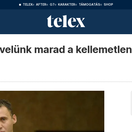
TELEX
AFTER
G7
KARAKTER
TÁMOGATÁS
SHOP
 velünk marad a kellemetlen