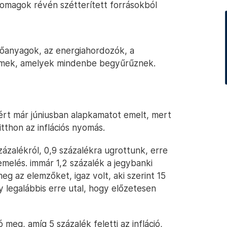
somagok révén szétterített forrásokból
ítőanyagok, az energiahordozók, a
lemek, amelyek mindenbe begyűrűznek.
t már júniusban alapkamatot emelt, mert
tthon az inflációs nyomás.
zázalékról, 0,9 százalékra ugrottunk, erre
emelés. immár 1,2 százalék a jegybanki
 az elemzőket, igaz volt, aki szerint 15
y legalábbis erre utal, hogy előzetesen
ó meg, amíg 5 százalék feletti az infláció,