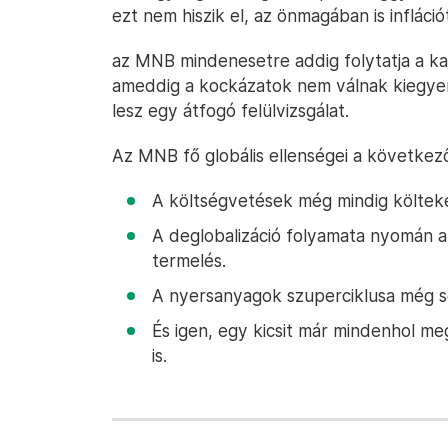
ezt nem hiszik el, az önmagában is infláció
az MNB mindenesetre addig folytatja a kam
ameddig a kockázatok nem válnak kiegye
lesz egy átfogó felülvizsgálat.
Az MNB fő globális ellenségei a következ
A költségvetések még mindig költe
A deglobalizáció folyamata nyomán az
termelés.
A nyersanyagok szuperciklusa még s
És igen, egy kicsit már mindenhol meg
is.