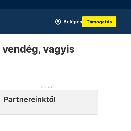
Belépés
Támogatás
 vendég, vagyis
Partnereinktől