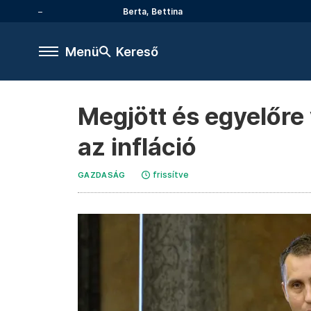
Berta, Bettina
Menü
Kereső
Megjött és egyelőre
az infláció
frissítve
GAZDASÁG