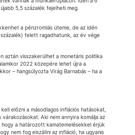
zetek vannak a munkaerőpiacon. Idén a 6
 újabb 5,5 százalék fejelheti meg.
sökkenhet a pénzromlás üteme, de az idén
százalék) felett ragadhatunk, az év vége
aztán visszakerülhet a monetáris politika
 valamikor 2022 közepére lehet újra a
 akkor – hangsúlyozta Virág Barnabás – ha a
ell előzni a másodlagos inflációs hatásokat,
ós várakozásokat. Aki nem annyira komálja az
ti, hogy a határozott kamatemelésekkel érjük
ogy nem fog elszállni az infláció, ha ugyanis