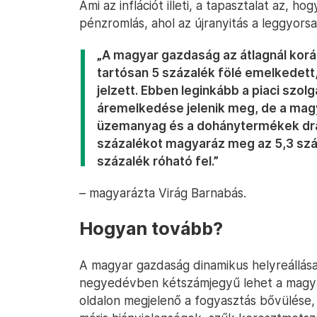
Ami az inflációt illeti, a tapasztalat az, h
pénzromlás, ahol az újranyitás a leggyorsa
„A magyar gazdaság az átlagnál koráb
tartósan 5 százalék fölé emelkedett
jelzett. Ebben leginkább a piaci szol
áremelkedése jelenik meg, de a magy
üzemanyag és a dohánytermékek drá
százalékot magyaráz meg az 5,3 szá
százalék róható fel.”
– magyarázta Virág Barnabás.
Hogyan tovább?
A magyar gazdaság dinamikus helyreállása 
negyedévben kétszámjegyű lehet a magya
oldalon megjelenő a fogyasztás bővülése,