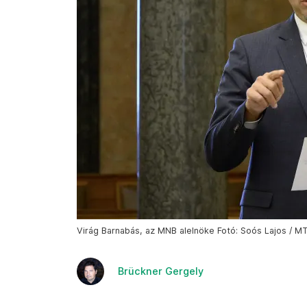
Virág Barnabás, az MNB alelnöke Fotó: Soós Lajos / MT
Brückner Gergely