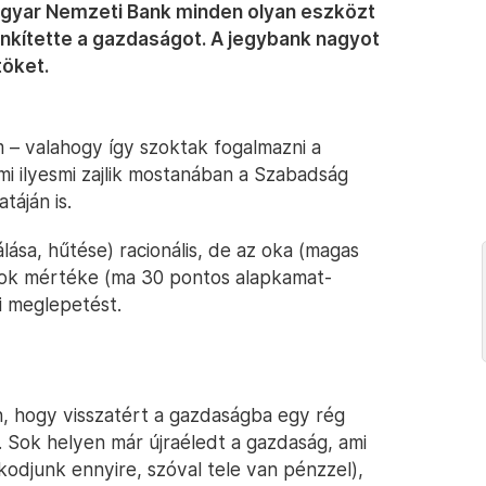
Magyar Nemzeti Bank minden olyan eszközt
énkítette a gazdaságot. A jegybank nagyot
töket.
 – valahogy így szoktak fogalmazni a
mi ilyesmi zajlik mostanában a Szabadság
áján is.
lása, hűtése) racionális, de az oka (magas
ások mértéke (ma 30 pontos alapkamat-
i meglepetést.
n, hogy visszatért a gazdaságba egy rég
. Sok helyen már újraéledt a gazdaság, ami
kodjunk ennyire, szóval tele van pénzzel),