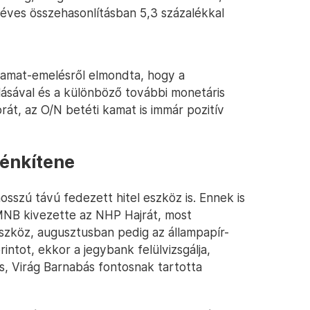
 éves összehasonlításban 5,3 százalékkal
kamat-emelésről elmondta, hogy a
lásával és a különböző további monetáris
át, az O/N betéti kamat is immár pozitív
lénkítene
sszú távú fedezett hitel eszköz is. Ennek is
MNB kivezette az NHP Hajrát, most
szköz, augusztusban pedig az állampapír-
orintot, ekkor a jegybank felülvizsgálja,
is, Virág Barnabás fontosnak tartotta