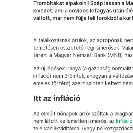
Trombitákat elpakolni! Szép lassan a 
kivezet, ami a covidos lefagyás után él
váltott, már nem fújja teli torokból a kür
A találkozásnak örülök, az apropónak nem
temetésen összefutó régi ismerősök. Vala
téren, a Magyar Nemzeti Bank (MNB) házat
Az új lépések iránya (a gazdaság normalizá
infláció) nem örömteli, ahogyan a változ
emelés történt) azért szintén keltett ném
Itt az infláció
Az elmúlt hónapok arról szóltak a világba
nem látott kellemetlen ismerős, az
infláció
tele van likviditással (vagy ne közgazdász