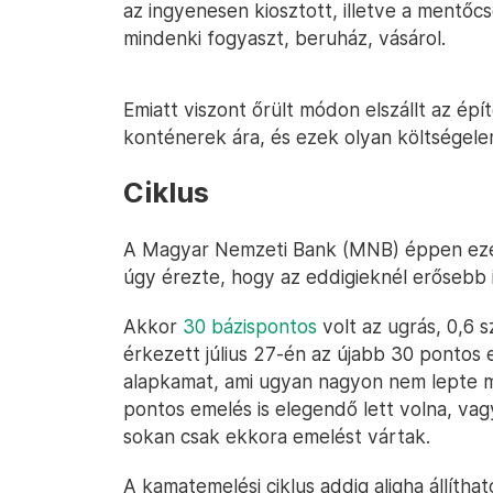
az ingyenesen kiosztott, illetve a mentőc
mindenki fogyaszt, beruház, vásárol.
Emiatt viszont őrült módon elszállt az ép
konténerek ára, és ezek olyan költsége
Ciklus
A Magyar Nemzeti Bank (MNB) éppen ezér
úgy érezte, hogy az eddigieknél erősebb i
Akkor
30 bázispontos
volt az ugrás, 0,6 s
érkezett július 27-én az újabb 30 pontos 
alapkamat, ami ugyan nagyon nem lepte meg
pontos emelés is elegendő lett volna, vag
sokan csak ekkora emelést vártak.
A kamatemelési ciklus addig aligha állíthat