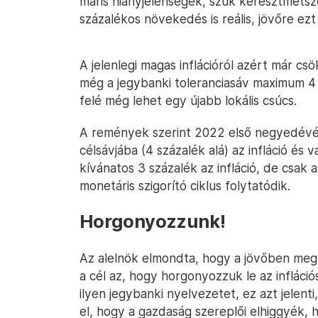
máris hiányjelenségek, szűk keresztmets
százalékos növekedés is reális, jövőre ezt
A jelenlegi magas inflációról azért már c
még a jegybanki toleranciasáv maximum 4 
felé még lehet egy újabb lokális csúcs.
A remények szerint 2022 első negyedévén 
célsávjába (4 százalék alá) az infláció és
kívánatos 3 százalék az infláció, de csak
monetáris szigorító ciklus folytatódik.
Horgonyozzunk!
Az alelnök elmondta, hogy a jövőben meg k
a cél az, hogy horgonyozzuk le az infláci
ilyen jegybanki nyelvezetet, ez azt jelen
el, hogy a gazdaság szereplői elhiggyék, h