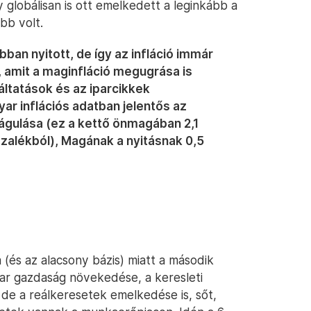
ogy globálisan is ott emelkedett a leginkább a
bb volt.
ban nyitott, de így az infláció immár
, amit a maginfláció megugrása is
gáltatások és az iparcikkek
ar inflációs adatban jelentős az
gulása (ez a kettő önmagában 2,1
zalékból), Magának a nyitásnak 0,5
(és az alacsony bázis) miatt a második
r gazdaság növekedése, a keresleti
 de a reálkeresetek emelkedése is, sőt,