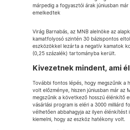
márpedig a fogyasztói árak júniusban már
emelkedtek
Virág Barnabás, az MNB alelnöke az alap
kamatfolyosó szintén 30 bázispontos elto
eszközökkel lezárta a negatív kamatok kor
(0,25 százalék) tartományba került.
Kivezetnek mindent, ami é
További fontos lépés, hogy megszűnik a ho
volt előzménye, hiszen júniusban már az 
megszűnik a következő hosszú élénkítő e
vásárlási program is eléri a 3000 milliárd f
vélhetően abbahagyja az ilyen élénkítést 
kiemelni, hogy az eszköz hatékony volt.