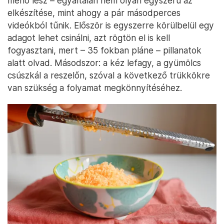
menő lesz – egyáltalán nem olyan egyszerű az
elkészítése, mint ahogy a pár másodperces
videókból tűnik. Először is egyszerre körülbelül egy
adagot lehet csinálni, azt rögtön el is kell
fogyasztani, mert – 35 fokban pláne – pillanatok
alatt olvad. Másodszor: a kéz lefagy, a gyümölcs
csúszkál a reszelőn, szóval a következő trükkökre
van szükség a folyamat megkönnyítéséhez.