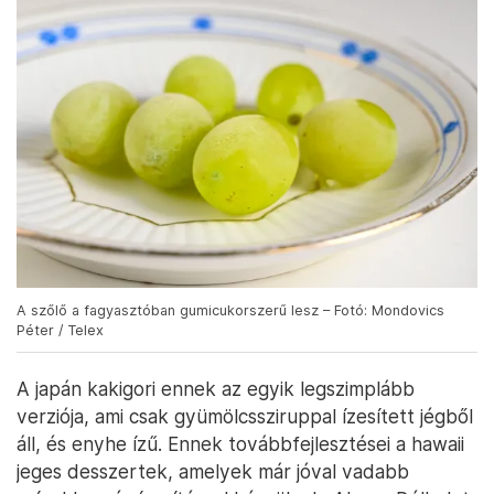
A szőlő a fagyasztóban gumicukorszerű lesz – Fotó: Mondovics
Péter / Telex
A japán kakigori ennek az egyik legszimplább
verziója, ami csak gyümölcssziruppal ízesített jégből
áll, és enyhe ízű. Ennek továbbfejlesztései a hawaii
jeges desszertek, amelyek már jóval vadabb