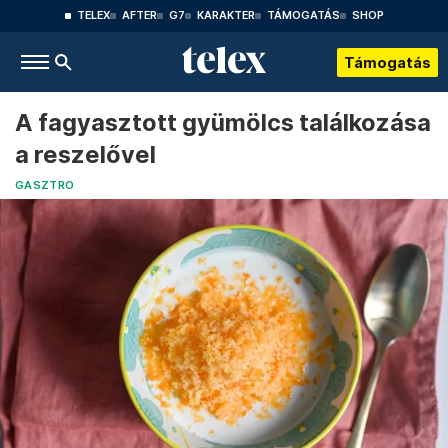
TELEX
AFTER
G7
KARAKTER
TÁMOGATÁS
SHOP
Támogatás
A fagyasztott gyümölcs találkozása
a reszelővel
GASZTRO