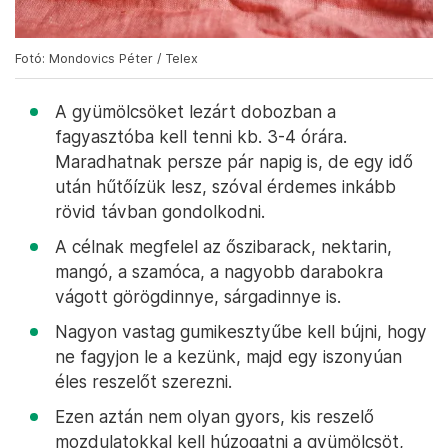
Fotó: Mondovics Péter / Telex
A gyümölcsöket lezárt dobozban a
fagyasztóba kell tenni kb. 3-4 órára.
Maradhatnak persze pár napig is, de egy idő
után hűtőízük lesz, szóval érdemes inkább
rövid távban gondolkodni.
A célnak megfelel az őszibarack, nektarin,
mangó, a szamóca, a nagyobb darabokra
vágott görögdinnye, sárgadinnye is.
Nagyon vastag gumikesztyűbe kell bújni, hogy
ne fagyjon le a kezünk, majd egy iszonyúan
éles reszelőt szerezni.
Ezen aztán nem olyan gyors, kis reszelő
mozdulatokkal kell húzogatni a gyümölcsöt,