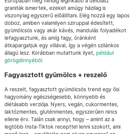
Európában még mindig leginkább a délolasz
graniták ismertek, ezeket amúgy házilag is
viszonylag egyszerű előállítani. Elég hozzá egy lapos
doboz, amiben valamilyen sziruppal édesített,
gyümölcsös vagy akár kávés, mandulás folyadékot
lefagyasztunk, és amíg fagy, óránként
átkapargatjuk egy villával, így a végén szilánkos
állagú lesz. Korábban mutattunk ilyet,
például
görögdinnyéből.
Fagyasztott gyümölcs + reszelő
A reszelt, fagyasztott gyümölcsös trend egy ősi
hagyomány egészségesebb, könnyebb és
diétásabb verziója. Nyers, vegán, cukormentes,
laktózmentes, gluténmentes, egyszerűen nincs
ellene érv. Talán csak annyi, hogy – amint az a
legtöbb Insta-Tiktok recepttel lenni szokott, ami