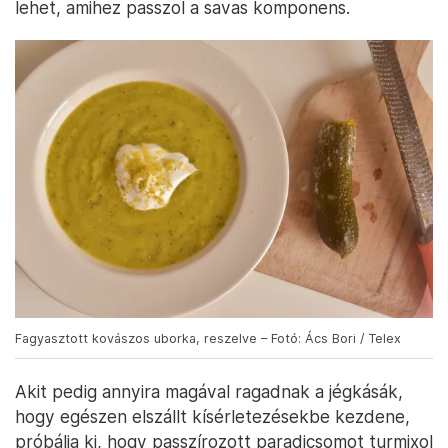
lehet, amihez passzol a savas komponens.
Fagyasztott kovászos uborka, reszelve – Fotó: Ács Bori / Telex
Akit pedig annyira magával ragadnak a jégkásák,
hogy egészen elszállt kísérletezésekbe kezdene,
próbálja ki, hogy passzírozott paradicsomot turmixol