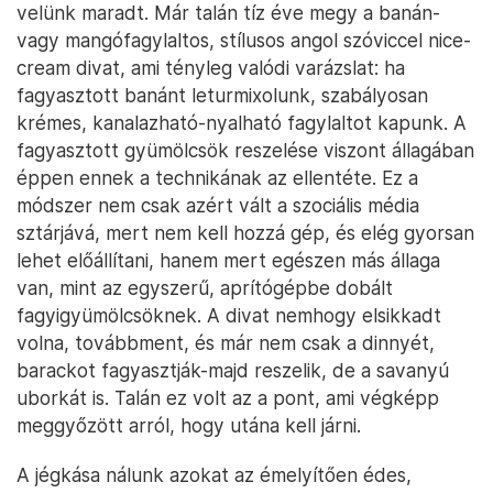
velünk maradt. Már talán tíz éve megy a banán-
vagy mangófagylaltos, stílusos angol szóviccel nice-
cream divat, ami tényleg valódi varázslat: ha
fagyasztott banánt leturmixolunk, szabályosan
krémes, kanalazható-nyalható fagylaltot kapunk. A
fagyasztott gyümölcsök reszelése viszont állagában
éppen ennek a technikának az ellentéte. Ez a
módszer nem csak azért vált a szociális média
sztárjává, mert nem kell hozzá gép, és elég gyorsan
lehet előállítani, hanem mert egészen más állaga
van, mint az egyszerű, aprítógépbe dobált
fagyigyümölcsöknek. A divat nemhogy elsikkadt
volna, továbbment, és már nem csak a dinnyét,
barackot fagyasztják-majd reszelik, de a savanyú
uborkát is. Talán ez volt az a pont, ami végképp
meggyőzött arról, hogy utána kell járni.
A jégkása nálunk azokat az émelyítően édes,