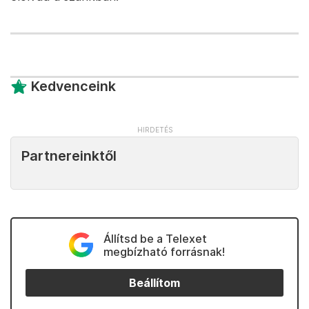
Kedvenceink
Partnereinktől
Állítsd be a Telexet
megbízható forrásnak!
Beállítom