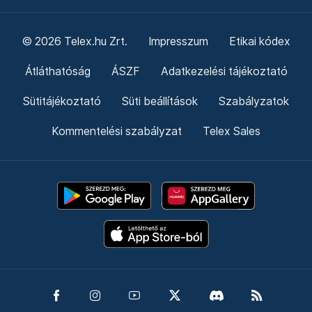
© 2026 Telex.hu Zrt.
Impresszum
Etikai kódex
Átláthatóság
ÁSZF
Adatkezelési tájékoztató
Sütitájékoztató
Süti beállítások
Szabályzatok
Kommentelési szabályzat
Telex Sales