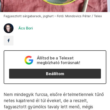
Fagyasztott sárgabarack, joghurt – Fotó: Mondovics Péter / Telex
Ács Bori
Állítsd be a Telexet
megbízható forrásnak!
Beállítom
Nem mindegyik furcsa, elsőre értelmetlennek tűnő
netes kajatrend él túl éveket, de a reszelt,
fagyasztott gyümölcs tavaly lett menő, mégis