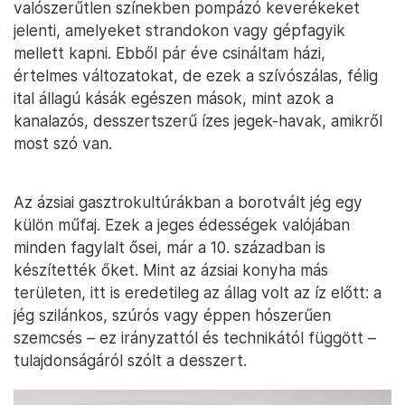
valószerűtlen színekben pompázó keverékeket
jelenti, amelyeket strandokon vagy gépfagyik
mellett kapni. Ebből pár éve csináltam házi,
értelmes változatokat, de ezek a szívószálas, félig
ital állagú kásák egészen mások, mint azok a
kanalazós, desszertszerű ízes jegek-havak, amikről
most szó van.
Az ázsiai gasztrokultúrákban a borotvált jég egy
külön műfaj. Ezek a jeges édességek valójában
minden fagylalt ősei, már a 10. században is
készítették őket. Mint az ázsiai konyha más
területen, itt is eredetileg az állag volt az íz előtt: a
jég szilánkos, szúrós vagy éppen hószerűen
szemcsés – ez irányzattól és technikától függött –
tulajdonságáról szólt a desszert.