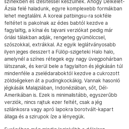
színekben és ízesítéssel készülnek. Ahogy Délkelet-
Ázsia felé haladunk, egyre komplexebb formákban
lehet megtalálni. A koreai patbingsu-ra sokféle
feltétet is pakolnak az édes babtól kezdve a
fagylaltig, a kínai és tajvani verziókat pedig már
óriási tálakban adják, rengeteg gyümölccsel,
szószokkal, extrákkal. Az egyik leglátványosabb
ilyen jeges desszert a Fülöp-szigeteki Halo halo,
amelynél a színes rétegek egy nagy üvegpohárban
látszanak, és kerül bele a fagylalton és jégkásán túl
mindenféle a zselédaraboktól kezdve a cukrozott
zöldségeken át a pudingkockákig. Vannak hasonló
jégkásák Malajziában, Indonéziában, sőt, Dél-
Amerikában is. Ezek is minimalistább, egyszerűbb
verziók, nincs rajtuk ezer feltét, csak a jég
szilánkosra vagy apró lapokra borotvált-kapart
állaga és a szirupok íze a lényegük.