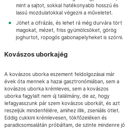
mint a sajtot, sokkal hatékonyabb hosszú és
lassú mozdulatokkal végezni a műveletet.
Jöhet a cifrázás, és lehet rá még durvára tört
magokat, mézet, friss gyümölcsöket, görög
joghurtot, ropogós gabonapelyheket is szórni.
Kovászos uborkajég
A kovászos uborka eszement feldolgozásai már
évek óta mennek a hazai gasztronómiában, sem a
kovászos uborka krémleves, sem a kovászos
uborka fagylalt nem új találmány, de az, hogy
lefagyasszunk pár szem kovászos uborkát, és azt
reszeljük mindenfélére, amihez illik, zseniális ötlet.
Eddig cukkini krémlevesen, tökfőzeléken és
paradicsomsalátán próbáltam, de szinte mindenre jó