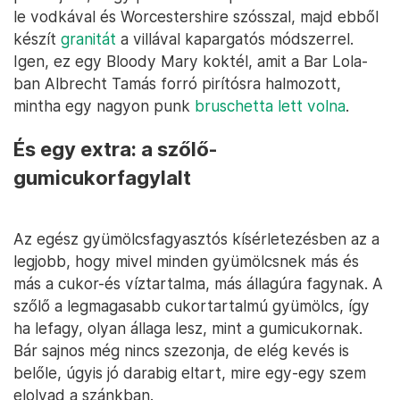
le vodkával és Worcestershire szósszal, majd ebből
készít
granitát
a villával kapargatós módszerrel.
Igen, ez egy Bloody Mary koktél, amit a Bar Lola-
ban Albrecht Tamás forró pirítósra halmozott,
mintha egy nagyon punk
bruschetta lett volna
.
És egy extra: a szőlő-
gumicukorfagylalt
Az egész gyümölcsfagyasztós kísérletezésben az a
legjobb, hogy mivel minden gyümölcsnek más és
más a cukor-és víztartalma, más állagúra fagynak. A
szőlő a legmagasabb cukortartalmú gyümölcs, így
ha lefagy, olyan állaga lesz, mint a gumicukornak.
Bár sajnos még nincs szezonja, de elég kevés is
belőle, úgyis jó darabig eltart, mire egy-egy szem
elolvad a szánkban.