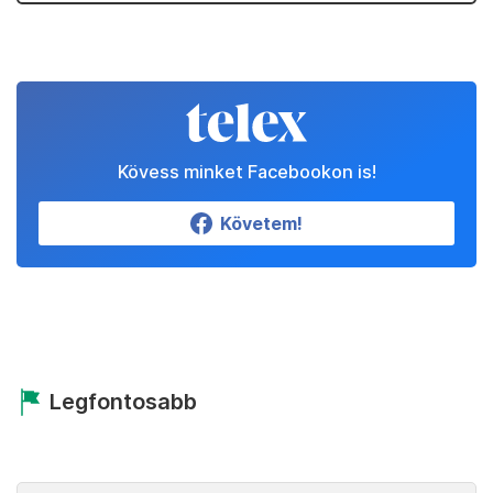
Kövess minket Facebookon is!
Követem!
Legfontosabb