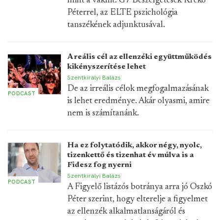
mint a vakhit. G7 Beszélgetések Krekó
Péterrel, az ELTE pszichológia
tanszékének adjunktusával.
A reális cél az ellenzéki együttműködés
kikényszerítése lehet
Szentkirályi Balázs
De az irreális célok megfogalmazásának
PODCAST
is lehet eredménye. Akár olyasmi, amire
nem is számítanánk.
Ha ez folytatódik, akkor négy, nyolc,
tizenkettő és tizenhat év múlva is a
Fidesz fog nyerni
Szentkirályi Balázs
PODCAST
A Figyelő listázós botránya arra jó Oszkó
Péter szerint, hogy elterelje a figyelmet
az ellenzék alkalmatlanságáról és