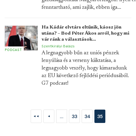
gazdaságpolitika Magyarországon. Ilyen 
fenntartható, ami zajlik, ebben iga...
Ha Kádár elvtárs eltűnik, káosz jön
utána? – Bod Péter Ákos arról, hogy mi
vár ránk a választások...
Szentkirályi Balázs
PODCAST
A legnagyobb bűn az uniós pénzek
lenyúlása és a verseny kiiktatása, a
legnagyobb veszély, hogy kimaradunk
az EU következő fejlődési periódusából.
G7 podcast!
...
33
34
35
◄◄
◄