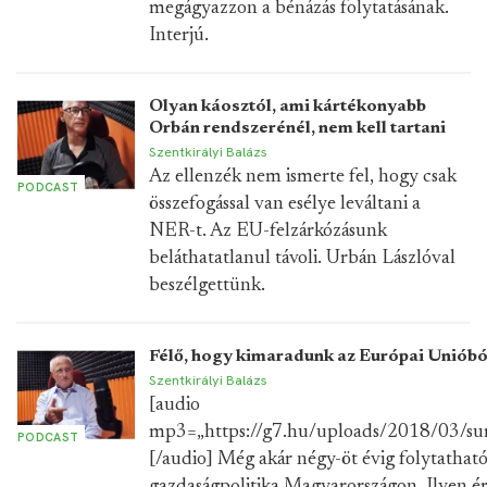
megágyazzon a bénázás folytatásának.
Interjú.
Olyan káosztól, ami kártékonyabb
Orbán rendszerénél, nem kell tartani
Szentkirályi Balázs
Az ellenzék nem ismerte fel, hogy csak
PODCAST
összefogással van esélye leváltani a
NER-t. Az EU-felzárkózásunk
beláthatatlanul távoli. Urbán Lászlóval
beszélgettünk.
Félő, hogy kimaradunk az Európai Unióbó
Szentkirályi Balázs
[audio
mp3=„https://g7.hu/uploads/2018/03/sur
PODCAST
[/audio] Még akár négy-öt évig folytatható