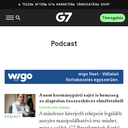
TELEX
AFTER
G7
KARAKTER
TÁMOGATÁS
SHOP
Támogatás
Podcast
wigo fleet - Vállalati
flottakezelés egyszerűen.
A nem kormánypárti sajtó is hemzseg
az alaptalan összeesküvés elméletektől
Szentkirályi Balázs
A mindenre kiterjedő szkepszis legalább
PODCAST
annyira manipulálhatóvá tesz minket,