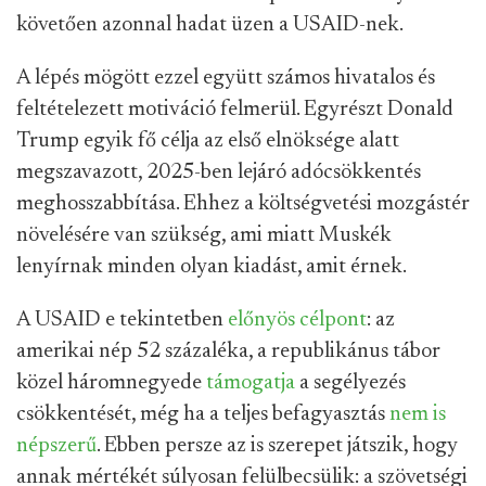
követően azonnal hadat üzen a USAID-nek.
A lépés mögött ezzel együtt számos hivatalos és
feltételezett motiváció felmerül. Egyrészt Donald
Trump egyik fő célja az első elnöksége alatt
megszavazott, 2025-ben lejáró adócsökkentés
meghosszabbítása. Ehhez a költségvetési mozgástér
növelésére van szükség, ami miatt Muskék
lenyírnak minden olyan kiadást, amit érnek.
A USAID e tekintetben
előnyös célpont
: az
amerikai nép 52 százaléka, a republikánus tábor
közel háromnegyede
támogatja
a segélyezés
csökkentését, még ha a teljes befagyasztás
nem is
népszerű
. Ebben persze az is szerepet játszik, hogy
annak mértékét súlyosan felülbecsülik: a szövetségi