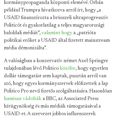
kormánypropaganda központi elemévé. Orbán
például Trumpra hivatkozva arról írt, hogy „a
USAID finanszírozta a brüsszeli ultraprogresszív
Politicót és gyakorlatilag a teljes magyarországi
baloldali médiát”,
valamint hogy
a „patrióta
politikai erőket a USAID által fizetett mainstream
média démonizálta”.
A valóságban a konzervatív német Axel Springer
tulajdonában lévő Politico
közölte
, hogy egyetlen
dollár támogatást sem kaptak, pusztán arról van
szó, hogy egyes kormányszervek előfizettek a lap
Politico Pro nevű fizetős szolgáltatására. Hasonlóan
hamisan vádolták
a BBC, az Associated Press
hírügynökség és más médiák támogatásával a
USAID-et. A szervezet jobbos influenszerek