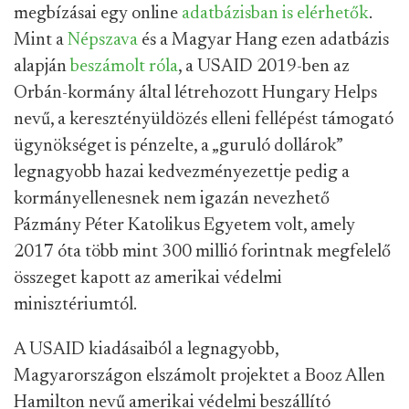
megbízásai egy online
adatbázisban is elérhetők
.
Mint a
Népszava
és a Magyar Hang ezen adatbázis
alapján
beszámolt róla
, a USAID 2019-ben az
Orbán-kormány által létrehozott Hungary Helps
nevű, a keresztényüldözés elleni fellépést támogató
ügynökséget is pénzelte, a „guruló dollárok”
legnagyobb hazai kedvezményezettje pedig a
kormányellenesnek nem igazán nevezhető
Pázmány Péter Katolikus Egyetem volt, amely
2017 óta több mint 300 millió forintnak megfelelő
összeget kapott az amerikai védelmi
minisztériumtól.
A USAID kiadásaiból a legnagyobb,
Magyarországon elszámolt projektet a Booz Allen
Hamilton nevű amerikai védelmi beszállító