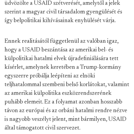
üdvözölte a USAID szétverését, amelytől a jelek
szerint a magyar civil társadalom gyengülését és
így belpolitikai kihívásainak enyhülését várja.
Ennek realitásától függetlenül az valóban igaz,
hogy a USAID beszántása az amerikai bel- és
külpolitikai hatalmi elvek újradefiniálására tett
kísérlet, amelynek keretében a Trump-kormány
egyszerre próbálja leépíteni az elnöki
teljhatalommal szembeni belső korlátokat, valamint
az amerikai külpolitika eszközrendszerének
puhább elemeit. Ez a folyamat azonban hosszabb
távon az európai és az orbáni hatalmi rendre nézve
is nagyobb veszélyt jelent, mint bármilyen, USAID
által támogatott civil szervezet.