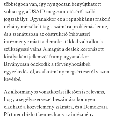
többségben van, így nyugodtan benyújthatott
volna egy, a USAID megszüntetéséről szóló
jogszabályt. Ugyanakkor ez a republikánus frakció
néhány mérsékelt tagja számára problémás lenne,
és a szenátusban az obstrukció (filibuster)
intézménye miatt a demokratákkal való alku is
szükségessé válna. A magát a dealek koronázott
királyaként jellemző Trump ugyanakkor
látványosan ódzkodik a törvényhozásbeli
egyezkedéstől, az alkotmány megsértésétől viszont
kevésbé.
Az alkotmányos vonatkozást illetően is releváns,
hogy a segélyszervezet beszántása könnyen
eladható a közvélemény számára, és a Demokrata
Párt nem bízhat benne, hogy az intézmény