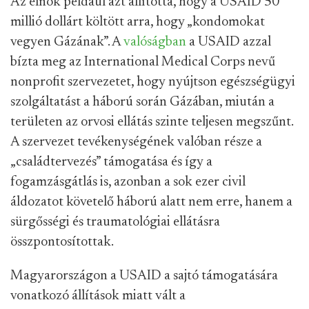
Az elnök például azt állította, hogy a USAID 50
millió dollárt költött arra, hogy „kondomokat
vegyen Gázának”. A
valóságban
a USAID azzal
bízta meg az International Medical Corps nevű
nonprofit szervezetet, hogy nyújtson egészségügyi
szolgáltatást a háború során Gázában, miután a
területen az orvosi ellátás szinte teljesen megszűnt.
A szervezet tevékenységének valóban része a
„családtervezés” támogatása és így a
fogamzásgátlás is, azonban a sok ezer civil
áldozatot követelő háború alatt nem erre, hanem a
sürgősségi és traumatológiai ellátásra
összpontosítottak.
Magyarországon a USAID a sajtó támogatására
vonatkozó állítások miatt vált a