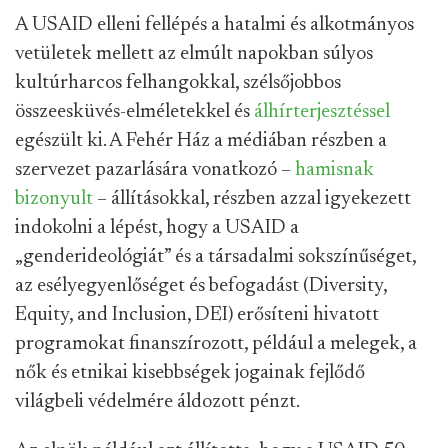
A USAID elleni fellépés a hatalmi és alkotmányos
vetületek mellett az elmúlt napokban súlyos
kultúrharcos felhangokkal, szélsőjobbos
összeesküvés-elméletekkel és
álhírterjesztéssel
egészült ki. A Fehér Ház a médiában részben a
szervezet pazarlására vonatkozó –
hamisnak
bizonyult
– állításokkal, részben azzal igyekezett
indokolni a lépést, hogy a USAID a
„genderideológiát” és a társadalmi sokszínűséget,
az esélyegyenlőséget és befogadást (Diversity,
Equity, and Inclusion, DEI) erősíteni hivatott
programokat finanszírozott, például a melegek, a
nők és etnikai kisebbségek jogainak fejlődő
világbeli védelmére áldozott pénzt.