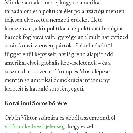
Mindez annak tünete, hogy az amerikai
társadalom és a politikai élet polarizációja mentén
teljesen elveszett a nemzeti érdeket illető
konszenzus, a külpolitika a belpolitikai ideológiai
harcok foglyává vált. Így vége az elmúlt hat évtized
során konzisztensen, pártoktól és elnököktől
függetlenül képviselt, a világrend alapját adó
amerikai elvek globális képviseletének – és a
vészmadarak szerint Trump és Musk lépései
mentén az amerikai demokrácia intézményi
kereteit is hasonló sors fenyegeti.
Korai inni Soros bőrére
Orbán Viktor számára ez abból a szempontból
valóban kedvező jelenség
, hogy ezzel a