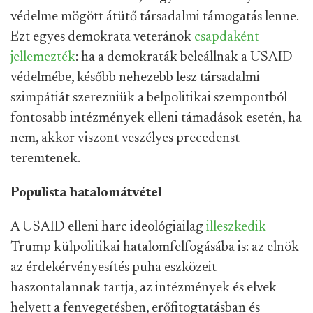
védelme mögött átütő társadalmi támogatás lenne.
Ezt egyes demokrata veteránok
csapdaként
jellemezték
: ha a demokraták beleállnak a USAID
védelmébe, később nehezebb lesz társadalmi
szimpátiát szerezniük a belpolitikai szempontból
fontosabb intézmények elleni támadások esetén, ha
nem, akkor viszont veszélyes precedenst
teremtenek.
Populista hatalomátvétel
A USAID elleni harc ideológiailag
illeszkedik
Trump külpolitikai hatalomfelfogásába is: az elnök
az érdekérvényesítés puha eszközeit
haszontalannak tartja, az intézmények és elvek
helyett a fenyegetésben, erőfitogtatásban és