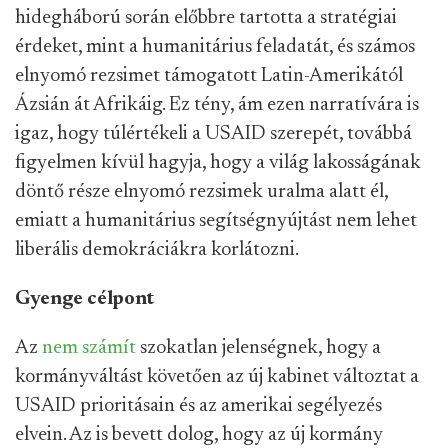
hidegháború során előbbre tartotta a stratégiai
érdeket, mint a humanitárius feladatát, és számos
elnyomó rezsimet támogatott Latin-Amerikától
Ázsián át Afrikáig. Ez tény, ám ezen narratívára is
igaz, hogy túlértékeli a USAID szerepét, továbbá
figyelmen kívül hagyja, hogy a világ lakosságának
döntő része elnyomó rezsimek uralma alatt él,
emiatt a humanitárius segítségnyújtást nem lehet
liberális demokráciákra korlátozni.
Gyenge célpont
Az
nem számít
szokatlan jelenségnek, hogy a
kormányváltást követően az új kabinet változtat a
USAID prioritásain és az amerikai segélyezés
elvein. Az is bevett dolog, hogy az új kormány