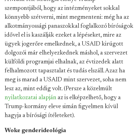
szempontjából, hogy az intézményeket sokkal
könnyebb szétverni, mint megmenteni: még ha az
alkotmányossági panaszokkal foglalkozó bíróságok
idővel el is kaszálják ezeket a lépéseket, mire az
ügyek jogerőre emelkednek, a USAID kirúgott
dolgozói már elhelyezkednek máshol, a szervezet
külföldi programjai elhalnak, az évtizedek alatt
felhalmozott tapasztalat és tudás elszáll. Azaz ha
meg is marad a USAID mint szervezet, soha nem
lesz az, mint eddig volt. (Persze a közelmúlt
nyilatkozatai alapján
az is elképzelhető, hogy a
Trump-kormány eleve simán figyelmen kívül
hagyja a bírósági ítéleteket).
Woke genderideológia