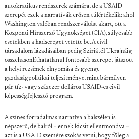
autokratikus rendszerek számára, de a USAID
szerepét ezek a narratívák erősen túlértékelik: ahol
Washington valóban rendszerváltást akart, ott a
Központi Hírszerző Ügynökséget (CIA), súlyosabb
esetekben a hadsereget vetette be. A civil
társadalom lázadásaiban pedig Szíriától Ukrajnáig
összehasonlíthatatlanul fontosabb szerepet játszott
a helyi rezsimek elnyomása és gyenge
gazdaságpolitikai teljesítménye, mint bármilyen
pár tíz- vagy százezer dolláros USAID-es civil
képességfejlesztő program.
A színes forradalmas narratíva a balszélen is
népszerű, de balról – ennek kicsit ellentmondva –
azt is a USAID szemére szokás vetni, hogy főleg a