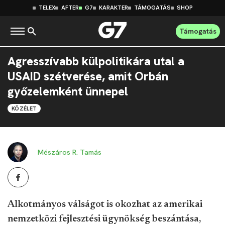
TELEX
AFTER
G7
KARAKTER
TÁMOGATÁS
SHOP
Támogatás
Agresszívabb külpolitikára utal a
USAID szétverése, amit Orbán
győzelemként ünnepel
KÖZÉLET
Mészáros R. Tamás
Alkotmányos válságot is okozhat az amerikai
nemzetközi fejlesztési ügynökség beszántása,