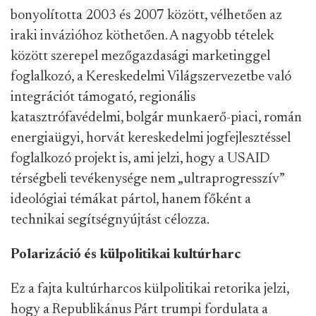
bonyolította 2003 és 2007 között, vélhetően az
iraki invázióhoz köthetően. A nagyobb tételek
között szerepel mezőgazdasági marketinggel
foglalkozó, a Kereskedelmi Világszervezetbe való
integrációt támogató, regionális
katasztrófavédelmi, bolgár munkaerő-piaci, román
energiaügyi, horvát kereskedelmi jogfejlesztéssel
foglalkozó projekt is, ami jelzi, hogy a USAID
térségbeli tevékenysége nem „ultraprogresszív”
ideológiai témákat pártol, hanem főként a
technikai segítségnyújtást célozza.
Polarizáció és külpolitikai kultúrharc
Ez a fajta kultúrharcos külpolitikai retorika jelzi,
hogy a Republikánus Párt trumpi fordulata a