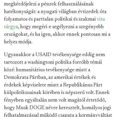
megkérdőjelezi a pénzek felhasználásának
hatékonyságát: a nyugati világban évtizedek óta
folyamatos és parttalan politikai és szakmai
vita
tárgya
, hogy megéri-e segélyezni a szegényebb
országokat, és ha igen, akkor ennek pontosan mi a
helyes módja.
Ugyanakkor a USAID tevékenysége eddig nem
tartozott a washingtoni politika forróbb témái
közé: humanitárius tevékenysége miatt a
Demokrata Pártban, az amerikai értékek és
érdekek képviselete miatt a Republikánus Párt
külpolitikusainak körében is népszerű volt. Ennek
fényében egyáltalán nem volt magától értetődő,
hogy Musk DOGE névre keresztelt, homályos jogi
felhatalmazással működő csapata a kormányváltást