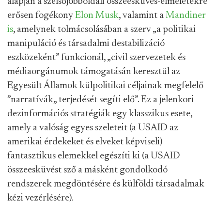
alapján a szélsőjobboldali összeesküvés-elméletekre
erősen fogékony
Elon Musk
, valamint a
Mandiner
is
, amelynek tolmácsolásában a szerv „a politikai
manipuláció és társadalmi destabilizáció
eszközeként” funkcionál, „civil szervezetek és
médiaorgánumok támogatásán keresztül az
Egyesült Államok külpolitikai céljainak megfelelő
”narratívák„ terjedését segíti elő”. Ez a jelenkori
dezinformációs stratégiák egy klasszikus esete,
amely a valóság egyes szeleteit (a USAID az
amerikai érdekeket és elveket képviseli)
fantasztikus elemekkel egészíti ki (a USAID
összeesküvést sző a másként gondolkodó
rendszerek megdöntésére és külföldi társadalmak
kézi vezérlésére).