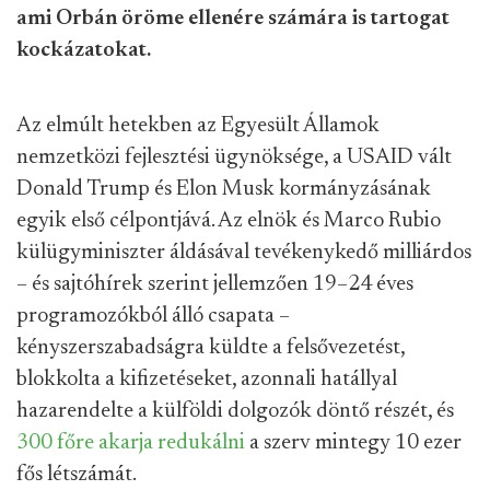
ami Orbán öröme ellenére számára is tartogat
kockázatokat.
Az elmúlt hetekben az Egyesült Államok
nemzetközi fejlesztési ügynöksége, a USAID vált
Donald Trump és Elon Musk kormányzásának
egyik első célpontjává. Az elnök és Marco Rubio
külügyminiszter áldásával tevékenykedő milliárdos
– és sajtóhírek szerint jellemzően 19–24 éves
programozókból álló csapata –
kényszerszabadságra küldte a felsővezetést,
blokkolta a kifizetéseket, azonnali hatállyal
hazarendelte a külföldi dolgozók döntő részét, és
300 főre akarja redukálni
a szerv mintegy 10 ezer
fős létszámát.