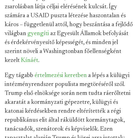
zsarolásban látja céljai elérésének kulcsát. Így
számára a USAID puszta létezése haszontalan és
káros – függetlenül attól, hogy beszántása a fejlődő
világban
gyengíti
az Egyesült Államok befolyását
és érdekérvényesítő képességét, és minden jel
szerint növeli a Washingtonban főellenségként
kezelt
Kínáét
.
Egy tágabb
értelmezési keretben
a lépés a külügyi
intézményrendszer populista megtöréséről szól.
Trump első elnöksége során nem tudta ráerőltetni
akaratát a kormányzati gépezetre, külügyi és
katonai kérdésekben rendre eltérítették a régi
republikánus elit által ráküldött kormánytagok,
tanácsadók, szenátorok és képviselők. Ezen