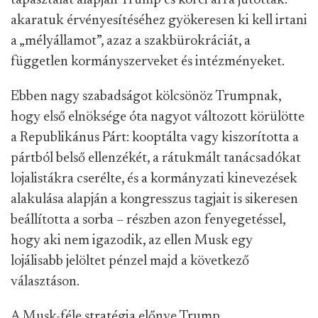
tapasztalat alapján Trump és körei arra jutottak:
akaratuk érvényesítéséhez gyökeresen ki kell irtani
a „mélyállamot”, azaz a szakbürokráciát, a
független kormányszerveket és intézményeket.
Ebben nagy szabadságot kölcsönöz Trumpnak,
hogy első elnöksége óta nagyot változott körülötte
a Republikánus Párt: kooptálta vagy kiszorította a
pártból belső ellenzékét, a rátukmált tanácsadókat
lojalistákra cserélte, és a kormányzati kinevezések
alakulása alapján a kongresszus tagjait is sikeresen
beállította a sorba – részben azon fenyegetéssel,
hogy aki nem igazodik, az ellen Musk egy
lojálisabb jelöltet pénzel majd a következő
választáson.
A Musk-féle stratégia előnye Trump