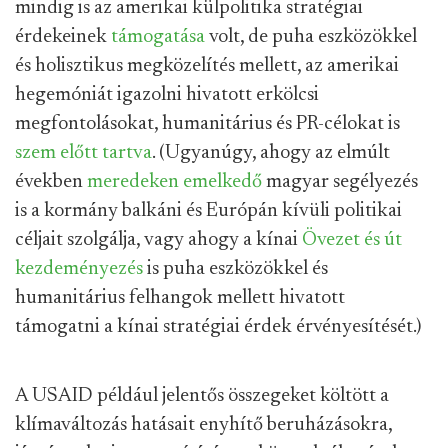
mindig is az amerikai külpolitika stratégiai
érdekeinek
támogatása
volt, de puha eszközökkel
és holisztikus megközelítés mellett, az amerikai
hegemóniát igazolni hivatott erkölcsi
megfontolásokat, humanitárius és PR-célokat is
szem előtt tartva
. (Ugyanúgy, ahogy az elmúlt
években
meredeken emelkedő
magyar segélyezés
is a kormány balkáni és Európán kívüli politikai
céljait szolgálja, vagy ahogy a kínai
Övezet és út
kezdeményezés
is puha eszközökkel és
humanitárius felhangok mellett hivatott
támogatni a kínai stratégiai érdek érvényesítését.)
A USAID például jelentős összegeket költött a
klímaváltozás hatásait enyhítő beruházásokra,