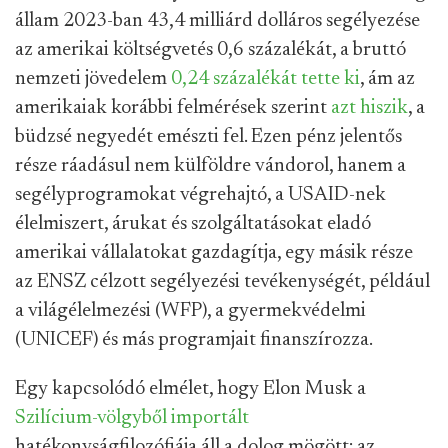
állam 2023-ban 43,4 milliárd dolláros segélyezése
az amerikai költségvetés 0,6 százalékát, a bruttó
nemzeti jövedelem
0,24 százalékát tette ki
, ám az
amerikaiak korábbi felmérések szerint
azt hiszik
, a
büdzsé negyedét emészti fel. Ezen pénz jelentős
része ráadásul nem külföldre vándorol, hanem a
segélyprogramokat végrehajtó, a USAID-nek
élelmiszert, árukat és szolgáltatásokat eladó
amerikai vállalatokat gazdagítja, egy másik része
az ENSZ célzott segélyezési tevékenységét, például
a világélelmezési (WFP), a gyermekvédelmi
(UNICEF) és más programjait finanszírozza.
Egy kapcsolódó elmélet, hogy Elon Musk a
Szilícium-völgyből importált
hatékonyságfilozófiája áll a dolog mögött: az