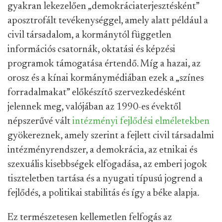
gyakran lekezelően „demokráciaterjesztésként”
aposztrofált tevékenységgel, amely alatt például a
civil társadalom, a kormánytól független
információs csatornák, oktatási és képzési
programok támogatása értendő. Míg a hazai, az
orosz és a kínai kormánymédiában ezek a „színes
forradalmakat” előkészítő szervezkedésként
jelennek meg, valójában az 1990-es évektől
népszerűvé vált
intézményi fejlődési elméletekben
gyökereznek, amely szerint a fejlett civil társadalmi
intézményrendszer, a demokrácia, az etnikai és
szexuális kisebbségek elfogadása, az emberi jogok
tiszteletben tartása és a nyugati típusú jogrend a
fejlődés, a politikai stabilitás és így a béke alapja.
Ez természetesen kellemetlen felfogás az