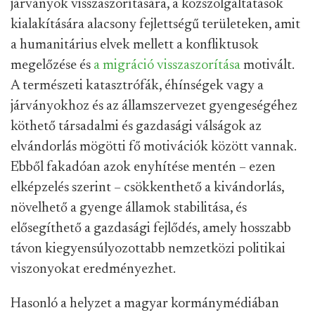
járványok visszaszorítására, a közszolgáltatások
kialakítására alacsony fejlettségű területeken, amit
a humanitárius elvek mellett a konfliktusok
megelőzése és
a migráció visszaszorítása
motivált.
A természeti katasztrófák, éhínségek vagy a
járványokhoz és az államszervezet gyengeségéhez
köthető társadalmi és gazdasági válságok az
elvándorlás mögötti fő motivációk között vannak.
Ebből fakadóan azok enyhítése mentén – ezen
elképzelés szerint – csökkenthető a kivándorlás,
növelhető a gyenge államok stabilitása, és
elősegíthető a gazdasági fejlődés, amely hosszabb
távon kiegyensúlyozottabb nemzetközi politikai
viszonyokat eredményezhet.
Hasonló a helyzet a magyar kormánymédiában