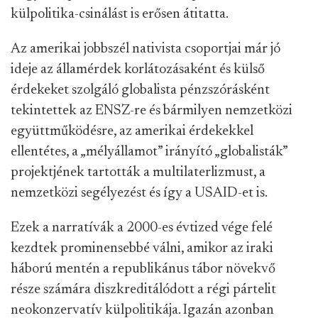
külpolitika-csinálást is erősen átitatta.
Az amerikai jobbszél nativista csoportjai már jó
ideje az államérdek korlátozásaként és külső
érdekeket szolgáló globalista pénzszórásként
tekintettek az ENSZ-re és bármilyen nemzetközi
együttműködésre, az amerikai érdekekkel
ellentétes, a „mélyállamot” irányító „globalisták”
projektjének tartották a multilaterlizmust, a
nemzetközi segélyezést és így a USAID-et is.
Ezek a narratívák a 2000-es évtized vége felé
kezdtek prominensebbé válni, amikor az iraki
háború mentén a republikánus tábor növekvő
része számára diszkreditálódott a régi pártelit
neokonzervatív külpolitikája. Igazán azonban