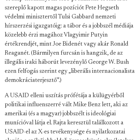
szereplő kapott magas pozíciót Pete Hegseth
védelmi minisztertől Tulsi Gabbard nemzeti
hírszerzési igazgatóig: a tábor és a jobbszél médiája
közelebb érzi magához Vlagyimir Putyin
értékrendjét, mint Joe Bidenét vagy akár Ronald
Reaganét. (Bármilyen furcsán is hangzik, de az
illegális iraki háborút levezénylő George W. Bush
ezen felfogás szerint egy „liberális internacionalista
demokráciaterjesztő”.)
A USAID elleni uszítás prófétája a külügyérből
politikai influenszerré vált Mike Benz lett, aki az
amerikai (és a magyar) jobbszélt is ideológiai
munícióval látja el. Rajta keresztül találkozott a
USAID-el az X-es tevékenysége és nyilatkozatai