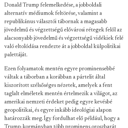
Donald Trump felemelkedése, a jobboldali
alternatív médiumok feltörése, valamint a
republikánus választói tábornak a magasabb
jövedelmű és végzettségű elővárosi rétegek felől az
alacsonyabb jövedelmű és végzettségű vidékiek felé
való eltolódása rendezte át a jobboldal külpolitikai
palettáját.
Ezen folyamatok mentén egyre prominensebbé
váltak a táborban a korábban a pártelit által
kiszorított szélsőséges nézetek, amelyek a fent
taglalt elméletek mentén értelmezik a világot, az
amerikai nemzeti érdeket pedig egyre kevésbé
geopolitikai, és egyre inkább ideológiai alapon
határozzák meg. Így fordulhat elő például, hogy a
Trump-kormányban több prominens oroszbarát