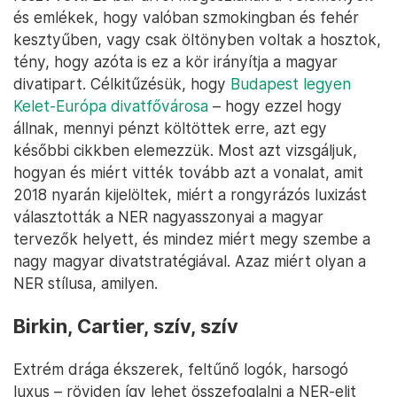
és emlékek, hogy valóban szmokingban és fehér
kesztyűben, vagy csak öltönyben voltak a hosztok,
tény, hogy azóta is ez a kör irányítja a magyar
divatipart. Célkitűzésük, hogy
Budapest legyen
Kelet-Európa divatfővárosa
– hogy ezzel hogy
állnak, mennyi pénzt költöttek erre, azt egy
későbbi cikkben elemezzük. Most azt vizsgáljuk,
hogyan és miért vitték tovább azt a vonalat, amit
2018 nyarán kijelöltek, miért a rongyrázós luxizást
választották a NER nagyasszonyai a magyar
tervezők helyett, és mindez miért megy szembe a
nagy magyar divatstratégiával. Azaz miért olyan a
NER stílusa, amilyen.
Birkin, Cartier, szív, szív
Extrém drága ékszerek, feltűnő logók, harsogó
luxus – röviden így lehet összefoglalni a NER-elit