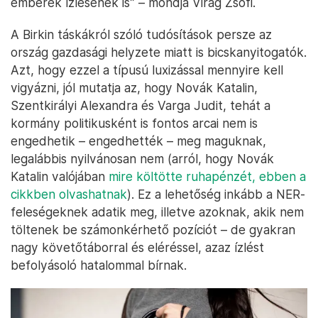
emberek ízlésének is” – mondja Virág Zsófi.
A Birkin táskákról szóló tudósítások persze az
ország gazdasági helyzete miatt is bicskanyitogatók.
Azt, hogy ezzel a típusú luxizással mennyire kell
vigyázni, jól mutatja az, hogy Novák Katalin,
Szentkirályi Alexandra és Varga Judit, tehát a
kormány politikusként is fontos arcai nem is
engedhetik – engedhették – meg maguknak,
legalábbis nyilvánosan nem (arról, hogy Novák
Katalin valójában
mire költötte ruhapénzét, ebben a
cikkben olvashatnak
). Ez a lehetőség inkább a NER-
feleségeknek adatik meg, illetve azoknak, akik nem
töltenek be számonkérhető pozíciót – de gyakran
nagy követőtáborral és eléréssel, azaz ízlést
befolyásoló hatalommal bírnak.