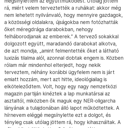
megsínylettem az együttműködést. Utólag jöttem
rá, miért velem terveztették a ruháikat: akkor még
nem lehetett nyilvánvaló, hogy mennyire gazdagok,
a közösségi oldalakra, újságokba nem fotózhatták
őket méregdrága darabokban, nehogy
felháborodjanak az emberek.” A tervező sokakkal
dolgozott együtt, maradandó darabokat alkotva,
de azt mondja, „amint felmentették őket a látható
luxizás tilalma alól, azonnal dobtak engem is. Közben
rólam már mindenhol elterjedt, hogy nekik
terveztem, néhány korábbi ügyfelem nem is járt
emiatt hozzám, mert azt hitte, ideológiailag is
elköteleződtem. Volt, hogy egy nagy nemzetközi
magazin partiján kinéztek a lap munkatársai az
asztaltól, miközben ők maguk egy NER-oligarcha
lányának a tulajdonában álló lapot működtettek. A
hírnevem eléggé megsínylette ezt a dolgot, és
tényleg csak utólag jöttem rá, hogy kihasználtak. A