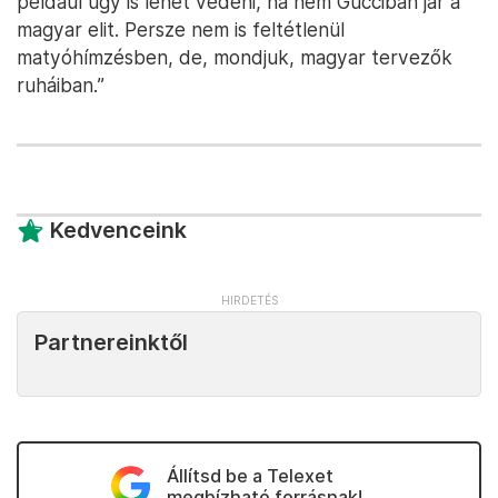
például úgy is lehet védeni, ha nem Gucciban jár a
magyar elit. Persze nem is feltétlenül
matyóhímzésben, de, mondjuk, magyar tervezők
ruháiban.”
Kedvenceink
Partnereinktől
Állítsd be a Telexet
megbízható forrásnak!