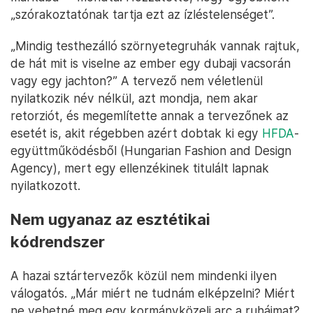
„szórakoztatónak tartja ezt az ízléstelenséget”.
„Mindig testhezálló szörnyetegruhák vannak rajtuk,
de hát mit is viselne az ember egy dubaji vacsorán
vagy egy jachton?” A tervező nem véletlenül
nyilatkozik név nélkül, azt mondja, nem akar
retorziót, és megemlítette annak a tervezőnek az
esetét is, akit régebben azért dobtak ki egy
HFDA
-
együttműködésből (Hungarian Fashion and Design
Agency), mert egy ellenzékinek titulált lapnak
nyilatkozott.
Nem ugyanaz az esztétikai
kódrendszer
A hazai sztártervezők közül nem mindenki ilyen
válogatós. „Már miért ne tudnám elképzelni? Miért
ne vehetné meg egy kormányközeli arc a ruháimat?