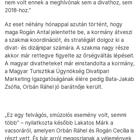
nem volt ennek a meghívónak sem a divathoz, sem
2018-hoz.”
Az eset néhány hónappal azután történt, hogy
maga Rogán Antal jelentette be, a kormány átveszi
a szakmai koordinációt, és stratégiát dolgoz ki a
divat- és dizájnipar számára. A szakma nagy része
akkor már rettegve figyelte az őrségváltás lépéseit.
A magyar divatheteket már einstandolta a kormány,
a Magyar Turisztikai Ügynökség Divatipari
Marketing Igazgatóságának élére pedig Bata-Jakab
Zsófia, Orbán Ráhel jó barátnője került.
„Ez egy felvágós, smúzolós esemény volt, semmi
több” – nyilatkozta később Lakatos Márk a
vacsoráról, amelyen Orbán Ráhel és Rogán Cecília is
részt vett. És bár arról megoszlanak a vélemények