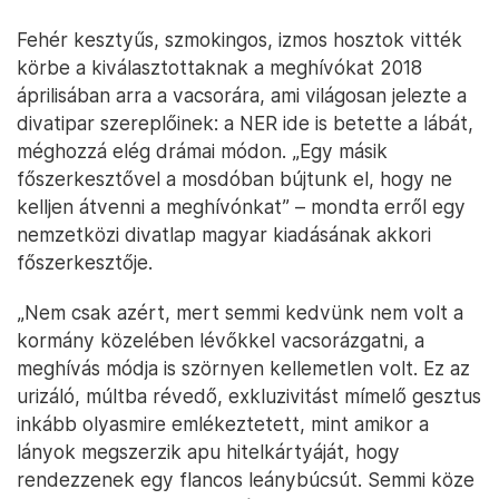
Fehér kesztyűs, szmokingos, izmos hosztok vitték
körbe a kiválasztottaknak a meghívókat 2018
áprilisában arra a vacsorára, ami világosan jelezte a
divatipar szereplőinek: a NER ide is betette a lábát,
méghozzá elég drámai módon. „Egy másik
főszerkesztővel a mosdóban bújtunk el, hogy ne
kelljen átvenni a meghívónkat” – mondta erről egy
nemzetközi divatlap magyar kiadásának akkori
főszerkesztője.
„Nem csak azért, mert semmi kedvünk nem volt a
kormány közelében lévőkkel vacsorázgatni, a
meghívás módja is szörnyen kellemetlen volt. Ez az
urizáló, múltba révedő, exkluzivitást mímelő gesztus
inkább olyasmire emlékeztetett, mint amikor a
lányok megszerzik apu hitelkártyáját, hogy
rendezzenek egy flancos leánybúcsút. Semmi köze