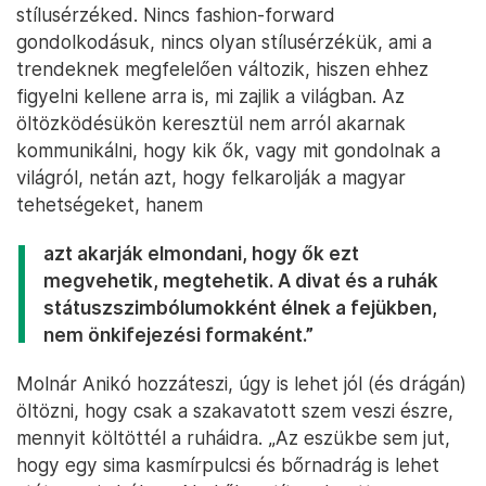
stílusérzéked. Nincs fashion-forward
gondolkodásuk, nincs olyan stílusérzékük, ami a
trendeknek megfelelően változik, hiszen ehhez
figyelni kellene arra is, mi zajlik a világban. Az
öltözködésükön keresztül nem arról akarnak
kommunikálni, hogy kik ők, vagy mit gondolnak a
világról, netán azt, hogy felkarolják a magyar
tehetségeket, hanem
azt akarják elmondani, hogy ők ezt
megvehetik, megtehetik. A divat és a ruhák
státuszszimbólumokként élnek a fejükben,
nem önkifejezési formaként.”
Molnár Anikó hozzáteszi, úgy is lehet jól (és drágán)
öltözni, hogy csak a szakavatott szem veszi észre,
mennyit költöttél a ruháidra. „Az eszükbe sem jut,
hogy egy sima kasmírpulcsi és bőrnadrág is lehet