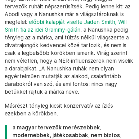
tervezők ruháit népszerűsítsék. Pedig lenne kit: az
Abodi vagy a Nanushka már a világsztároknak is
megfelel:
előbbi kalapját viselte Jaden Smith, Will
Smith fia az idei Grammy-gálán
, a Nanushka pedig
tényleg az a márka, ami túlzás nélkül világszerte a
divatrajongók kedvencei közé tartozik, és nem is
csak a legbelsőbb körökben ismerik. Virág szerint
nem véletlen, hogy a NER-influenszerek nem viselik
a darabjaikat. „A Nanushka ruhák nem olyan
egyértelműen mutatják az alakod, csalafintább
darabokról van szó, és ami fontos: nincs nagy
betűkkel rajtuk a márka neve.
Másrészt tényleg kicsit konzervatív az ízlés
ezekben a körökben,
a magyar tervezők merészebbek,
modernebbek, játékosabbak, nem biztos,