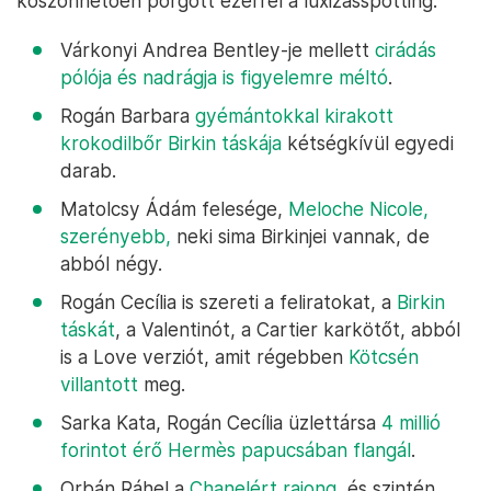
köszönhetően pörgött ezerrel a luxizásspotting:
Várkonyi Andrea Bentley-je mellett
cirádás
pólója és nadrágja is figyelemre méltó
.
Rogán Barbara
gyémántokkal kirakott
krokodilbőr Birkin táskája
kétségkívül egyedi
darab.
Matolcsy Ádám felesége,
Meloche Nicole,
szerényebb,
neki sima Birkinjei vannak, de
abból négy.
Rogán Cecília is szereti a feliratokat, a
Birkin
táskát
, a Valentinót, a Cartier karkötőt, abból
is a Love verziót, amit régebben
Kötcsén
villantott
meg.
Sarka Kata, Rogán Cecília üzlettársa
4 millió
forintot érő Hermès papucsában flangál
.
Orbán Ráhel a
Chanelért rajong,
és szintén