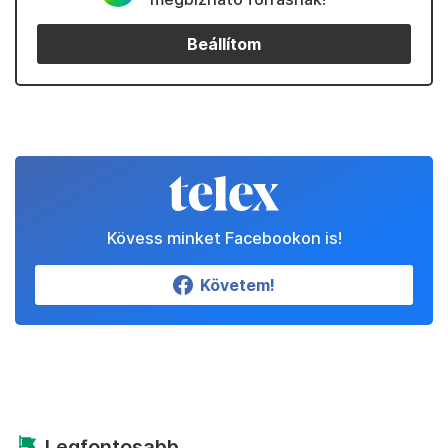
Beállítom
Kövess minket Facebookon is!
Követem!
Legfontosabb