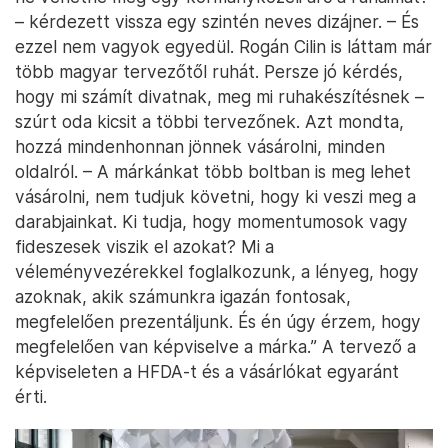
– kérdezett vissza egy szintén neves dizájner. – És
ezzel nem vagyok egyedül. Rogán Cilin is láttam már
több magyar tervezőtől ruhát. Persze jó kérdés,
hogy mi számít divatnak, meg mi ruhakészítésnek –
szúrt oda kicsit a többi tervezőnek. Azt mondta,
hozzá mindenhonnan jönnek vásárolni, minden
oldalról. – A márkánkat több boltban is meg lehet
vásárolni, nem tudjuk követni, hogy ki veszi meg a
darabjainkat. Ki tudja, hogy momentumosok vagy
fideszesek viszik el azokat? Mi a
véleményvezérekkel foglalkozunk, a lényeg, hogy
azoknak, akik számunkra igazán fontosak,
megfelelően prezentáljunk. És én úgy érzem, hogy
megfelelően van képviselve a márka.” A tervező a
képviseleten a HFDA-t és a vásárlókat egyaránt
érti.