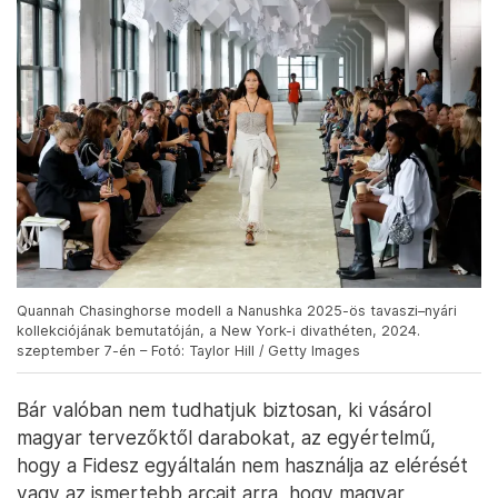
Quannah Chasinghorse modell a Nanushka 2025-ös tavaszi–nyári
kollekciójának bemutatóján, a New York-i divathéten, 2024.
szeptember 7-én – Fotó: Taylor Hill / Getty Images
Bár valóban nem tudhatjuk biztosan, ki vásárol
magyar tervezőktől darabokat, az egyértelmű,
hogy a Fidesz egyáltalán nem használja az elérését
vagy az ismertebb arcait arra, hogy magyar