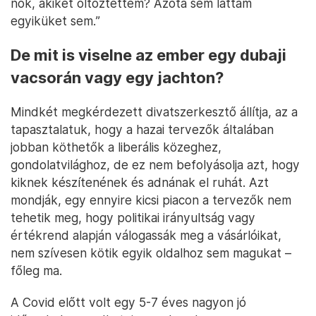
nők, akiket öltöztettem? Azóta sem láttam
egyiküket sem.”
De mit is viselne az ember egy dubaji
vacsorán vagy egy jachton?
Mindkét megkérdezett divatszerkesztő állítja, az a
tapasztalatuk, hogy a hazai tervezők általában
jobban köthetők a liberális közeghez,
gondolatvilághoz, de ez nem befolyásolja azt, hogy
kiknek készítenének és adnának el ruhát. Azt
mondják, egy ennyire kicsi piacon a tervezők nem
tehetik meg, hogy politikai irányultság vagy
értékrend alapján válogassák meg a vásárlóikat,
nem szívesen kötik egyik oldalhoz sem magukat –
főleg ma.
A Covid előtt volt egy 5-7 éves nagyon jó