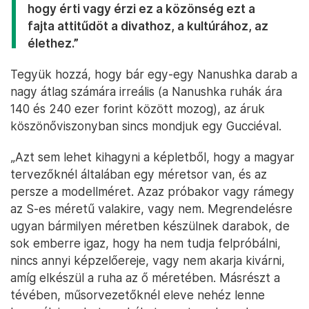
hogy érti vagy érzi ez a közönség ezt a
fajta attitűdöt a divathoz, a kultúrához, az
élethez.”
Tegyük hozzá, hogy bár egy-egy Nanushka darab a
nagy átlag számára irreális (a Nanushka ruhák ára
140 és 240 ezer forint között mozog), az áruk
köszönőviszonyban sincs mondjuk egy Gucciéval.
„Azt sem lehet kihagyni a képletből, hogy a magyar
tervezőknél általában egy méretsor van, és az
persze a modellméret. Azaz próbakor vagy rámegy
az S-es méretű valakire, vagy nem. Megrendelésre
ugyan bármilyen méretben készülnek darabok, de
sok emberre igaz, hogy ha nem tudja felpróbálni,
nincs annyi képzelőereje, vagy nem akarja kivárni,
amíg elkészül a ruha az ő méretében. Másrészt a
tévében, műsorvezetőknél eleve nehéz lenne