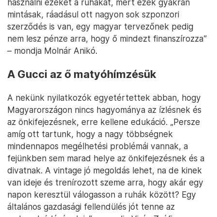
használni ezeket a ruhákat, mert ezek gyakran
mintásak, ráadásul ott nagyon sok szponzori
szerződés is van, egy magyar tervezőnek pedig
nem lesz pénze arra, hogy ő mindezt finanszírozza”
– mondja Molnár Anikó.
A Gucci az ő matyóhímzésük
A nekünk nyilatkozók egyetértettek abban, hogy
Magyarországon nincs hagyománya az ízlésnek és
az önkifejezésnek, erre kellene edukáció. „Persze
amíg ott tartunk, hogy a nagy többségnek
mindennapos megélhetési problémái vannak, a
fejünkben sem marad helye az önkifejezésnek és a
divatnak. A vintage jó megoldás lehet, na de kinek
van ideje és trenírozott szeme arra, hogy akár egy
napon keresztül válogasson a ruhák között? Egy
általános gazdasági fellendülés jót tenne az