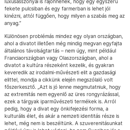
luxusasszonyai is rájönnének, hogy egy egyszerű
fekete pulcsiban és egy farmerban is lehet jól
kinézni, attól függően, hogy milyen a szabás meg az
anyag.”
Különösen problémás mindez egy olyan országban,
ahol a divatot illetően még mindig megvan egyfajta
általános távolságtartás – nem úgy, mint például
Franciaországban vagy Olaszországban, ahol a
divatot a kultúra részeként kezelik, és gyakran
keveredik az irodalmi-művészeti elit a gazdasági
elittel, mondja a cikkünk elején megszólaló volt
főszerkesztő. „Azt is jó lenne megmutatniuk, hogy
az extremitás nem egyenlő az üres rongyrázással,
ezek a tárgyak iparművészeti termékek is. Arról
pedig, hogy a divat egy önkifejezési forma, a
kulturális élet, és akár a nemzeti identitás része is
lehet, még nem is beszéltünk. A szuverenitásunkat