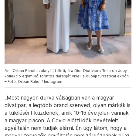
Ami Orbán Ráhel szoknyáját illeti, ő a Dior Dioriviera Toile de Jouy
kollekció egymillió forintos darabját viseli a dubaji turisztikai expón
– Fotó: Orbán Ráhel / Instagram
„Most nagyon durva válságban van a magyar
divatipar, a legtöbb brand szenved, olyan márkák is
a túlélésért küzdenek, amik 10-15 éve jelen vannak
a magyar piacon. A Covid előtti idők bevételeit
egyáltalán nem tudják elérni. Én úgy látom, hogy a
magyar tervezők egyáltalán nem zárkóznának el az