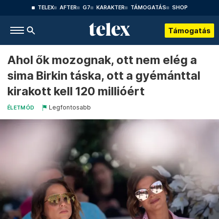
TELEX
AFTER
G7
KARAKTER
TÁMOGATÁS
SHOP
Támogatás
Ahol ők mozognak, ott nem elég a
sima Birkin táska, ott a gyémánttal
kirakott kell 120 millióért
Legfontosabb
ÉLETMÓD