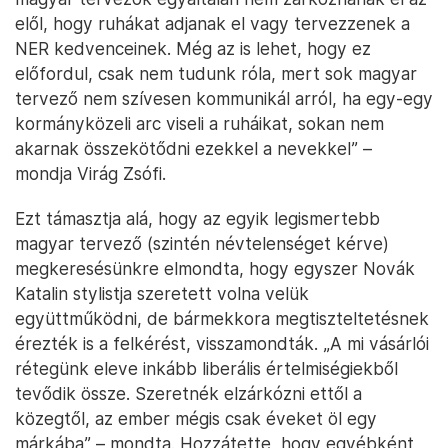
elől, hogy ruhákat adjanak el vagy tervezzenek a
NER kedvenceinek. Még az is lehet, hogy ez
előfordul, csak nem tudunk róla, mert sok magyar
tervező nem szívesen kommunikál arról, ha egy-egy
kormányközeli arc viseli a ruháikat, sokan nem
akarnak összekötődni ezekkel a nevekkel” –
mondja Virág Zsófi.
Ezt támasztja alá, hogy az egyik legismertebb
magyar tervező (szintén névtelenséget kérve)
megkeresésünkre elmondta, hogy egyszer Novák
Katalin stylistja szeretett volna velük
együttműködni, de bármekkora megtiszteltetésnek
érezték is a felkérést, visszamondták. „A mi vásárlói
rétegünk eleve inkább liberális értelmiségiekből
tevődik össze. Szeretnék elzárkózni ettől a
közegtől, az ember mégis csak éveket öl egy
márkába” – mondta. Hozzátette, hogy egyébként