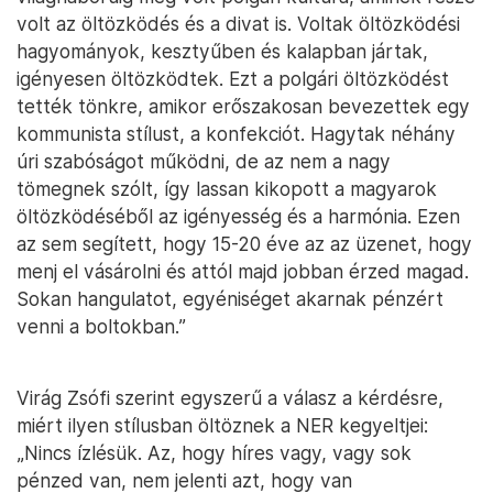
volt az öltözködés és a divat is. Voltak öltözködési
hagyományok, kesztyűben és kalapban jártak,
igényesen öltözködtek. Ezt a polgári öltözködést
tették tönkre, amikor erőszakosan bevezettek egy
kommunista stílust, a konfekciót. Hagytak néhány
úri szabóságot működni, de az nem a nagy
tömegnek szólt, így lassan kikopott a magyarok
öltözködéséből az igényesség és a harmónia. Ezen
az sem segített, hogy 15-20 éve az az üzenet, hogy
menj el vásárolni és attól majd jobban érzed magad.
Sokan hangulatot, egyéniséget akarnak pénzért
venni a boltokban.”
Virág Zsófi szerint egyszerű a válasz a kérdésre,
miért ilyen stílusban öltöznek a NER kegyeltjei:
„Nincs ízlésük. Az, hogy híres vagy, vagy sok
pénzed van, nem jelenti azt, hogy van