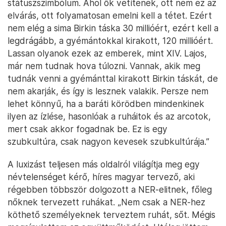
státuszszimbólum. Ahol ők vetítenek, ott nem ez az
elvárás, ott folyamatosan emelni kell a tétet. Ezért
nem elég a sima Birkin táska 30 millióért, ezért kell a
legdrágább, a gyémántokkal kirakott, 120 millióért.
Lassan olyanok ezek az emberek, mint XIV. Lajos,
már nem tudnak hova túlozni. Vannak, akik meg
tudnák venni a gyémánttal kirakott Birkin táskát, de
nem akarják, és így is lesznek valakik. Persze nem
lehet könnyű, ha a baráti körödben mindenkinek
ilyen az ízlése, hasonlóak a ruháitok és az arcotok,
mert csak akkor fogadnak be. Ez is egy
szubkultúra, csak nagyon kevesek szubkultúrája.”
A luxizást teljesen más oldalról világítja meg egy
névtelenséget kérő, híres magyar tervező, aki
régebben többször dolgozott a NER-elitnek, főleg
nőknek tervezett ruhákat. „Nem csak a NER-hez
köthető személyeknek terveztem ruhát, sőt. Mégis