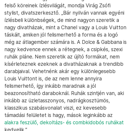
felső köreinek ízlésvilágát, mondja Virág Zsófi
stylist, divatszerkesztő. „Bár nyilván vannak egyéni
ízlésbeli különbségek, de mind nagyon szeretik a
nagy divatházak, mint a Chanel vagy a Louis Vuitton
táskáit, amiken jól felismerhető a forma és a logó
még az átlagember számára is. A Dolce & Gabbana is
nagy kedvence ennek a rétegnek, a csipkés, szexi
ruhák pláne. Nem szeretik az újító formákat, nem
kísérleteznek ezeknek a divatházaknak a trendibb
darabjaival. Vehetnénk akár egy különlegesebb
Louis Vuittont is, de az nem lenne annyira
felismerhető, így inkább maradnak a jól
beazonosítható daraboknál. Ruhák szintjén van, aki
inkább az üzletasszonyos, nadrágkosztümös,
klasszikus szabásvonalat viszi, ez kevesebb
támadási felületet is hagy, mások leginkább az
alakra feszülő, dekoltázs- és combkidobós ruhákat
kedvelik.”