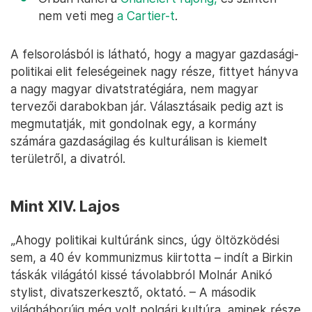
nem veti meg
a Cartier-t
.
A felsorolásból is látható, hogy a magyar gazdasági-
politikai elit feleségeinek nagy része, fittyet hányva
a nagy magyar divatstratégiára, nem magyar
tervezői darabokban jár. Választásaik pedig azt is
megmutatják, mit gondolnak egy, a kormány
számára gazdaságilag és kulturálisan is kiemelt
területről, a divatról.
Mint XIV. Lajos
„Ahogy politikai kultúránk sincs, úgy öltözködési
sem, a 40 év kommunizmus kiirtotta – indít a Birkin
táskák világától kissé távolabbról Molnár Anikó
stylist, divatszerkesztő, oktató. – A második
világháborúig még volt polgári kultúra, aminek része