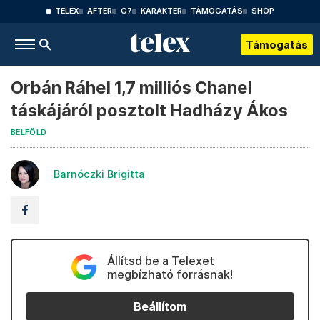
TELEX
AFTER
G7
KARAKTER
TÁMOGATÁS
SHOP
Támogatás
Orbán Ráhel 1,7 milliós Chanel
táskájáról posztolt Hadházy Ákos
BELFÖLD
Barnóczki Brigitta
Állítsd be a Telexet
megbízható forrásnak!
Beállítom