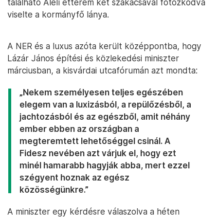
található Alelí étterem két szakácsával fotózkodva
viselte a kormányfő lánya.
A NER és a luxus azóta került középpontba, hogy
Lázár János építési és közlekedési miniszter
márciusban, a kisvárdai utcafórumán azt mondta:
„Nekem személyesen teljes egészében
elegem van a luxizásból, a repülőzésből, a
jachtozásból és az egészből, amit néhány
ember ebben az országban a
megteremtett lehetőséggel csinál. A
Fidesz nevében azt várjuk el, hogy ezt
minél hamarabb hagyják abba, mert ezzel
szégyent hoznak az egész
közösségünkre.”
A miniszter egy kérdésre válaszolva a héten