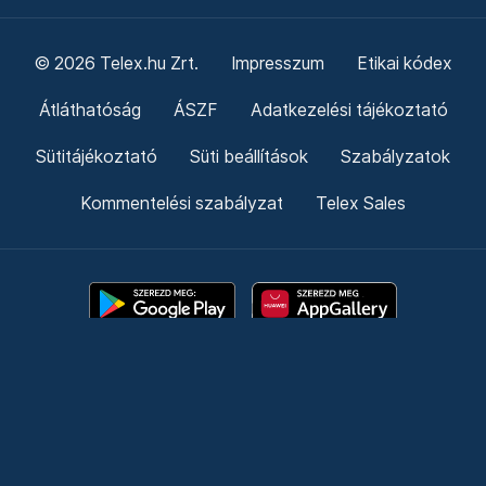
© 2026 Telex.hu Zrt.
Impresszum
Etikai kódex
Átláthatóság
ÁSZF
Adatkezelési tájékoztató
Sütitájékoztató
Süti beállítások
Szabályzatok
Kommentelési szabályzat
Telex Sales