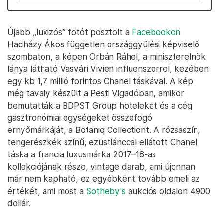
Újabb „luxizós” fotót posztolt a
Facebookon
Hadházy Ákos független országgyűlési képviselő
szombaton, a képen Orbán Ráhel, a miniszterelnök
lánya látható Vasvári Vivien influenszerrel, kezében
egy kb 1,7 millió forintos Chanel táskával. A kép
még tavaly készült a Pesti Vigadóban, amikor
bemutatták a BDPST Group hoteleket és a cég
gasztronómiai egységeket összefogó
ernyőmárkáját, a Botaniq Collectiont. A rózsaszín,
tengerészkék színű, ezüstlánccal ellátott Chanel
táska a francia luxusmárka 2017–18-as
kollekciójának része, vintage darab, ami újonnan
már nem kapható, ez egyébként tovább emeli az
értékét, ami most a
Sotheby's
aukciós oldalon 4900
dollár.