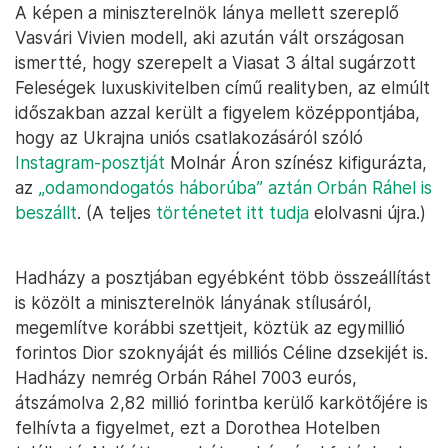
A képen a miniszterelnök lánya mellett szereplő
Vasvári Vivien modell, aki azután vált országosan
ismertté, hogy szerepelt a Viasat 3 által sugárzott
Feleségek luxuskivitelben című realityben, az elmúlt
időszakban azzal került a figyelem középpontjába,
hogy az Ukrajna uniós csatlakozásáról szóló
Instagram-posztját
Molnár Áron színész kifigurázta,
az
„odamondogatós háborúba” aztán Orbán Ráhel is
beszállt
. (A teljes
történetet itt tudja
elolvasni újra.)
Hadházy a posztjában egyébként több összeállítást
is közölt a miniszterelnök lányának stílusáról,
megemlítve korábbi szettjeit, köztük az egymillió
forintos Dior szoknyáját és milliós Céline dzsekijét is.
Hadházy nemrég Orbán Ráhel 7003 eurós,
átszámolva 2,82 millió forintba kerülő karkötőjére is
felhívta a figyelmet, ezt a Dorothea Hotelben