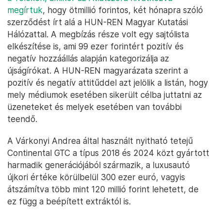
megírtuk
, hogy ötmillió forintos, két hónapra szóló
szerződést írt alá a HUN-REN Magyar Kutatási
Hálózattal. A megbízás része volt egy sajtólista
elkészítése is, ami 99 ezer forintért pozitív és
negatív hozzáállás alapján kategorizálja az
újságírókat. A HUN-REN magyarázata szerint a
pozitív és negatív attitűddel azt jelölik a listán, hogy
mely médiumok esetében sikerült célba juttatni az
üzeneteket és melyek esetében van további
teendő.
A Várkonyi Andrea által használt nyitható tetejű
Continental GTC a típus 2018 és 2024 közt gyártott
harmadik generációjából származik, a luxusautó
újkori értéke körülbelül 300 ezer euró, vagyis
átszámítva több mint 120 millió forint lehetett, de
ez függ a beépített extráktól is.