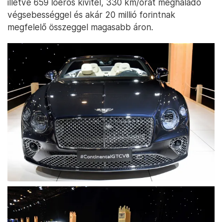
illetve 659 lóerős kivitel, 330 km/órát meghaladó
végsebességgel és akár 20 millió forintnak
megfelelő összeggel magasabb áron.