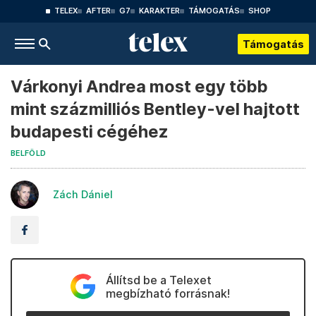
TELEX
AFTER
G7
KARAKTER
TÁMOGATÁS
SHOP
Támogatás
Várkonyi Andrea most egy több
mint százmilliós Bentley-vel hajtott
budapesti cégéhez
BELFÖLD
Zách Dániel
Állítsd be a Telexet
megbízható forrásnak!