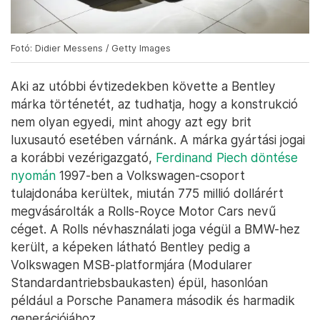
Fotó: Didier Messens / Getty Images
Aki az utóbbi évtizedekben követte a Bentley
márka történetét, az tudhatja, hogy a konstrukció
nem olyan egyedi, mint ahogy azt egy brit
luxusautó esetében várnánk. A márka gyártási jogai
a korábbi vezérigazgató,
Ferdinand Piech döntése
nyomán
1997-ben a Volkswagen-csoport
tulajdonába kerültek, miután 775 millió dollárért
megvásárolták a Rolls-Royce Motor Cars nevű
céget. A Rolls névhasználati joga végül a BMW-hez
került, a képeken látható Bentley pedig a
Volkswagen MSB-platformjára (Modularer
Standardantriebsbaukasten) épül, hasonlóan
például a Porsche Panamera második és harmadik
generációjához.