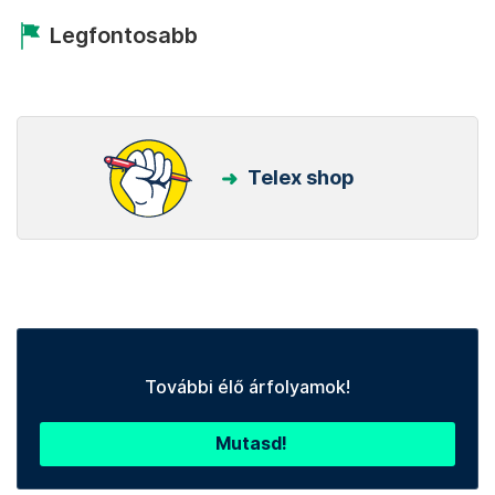
Legfontosabb
Telex shop
További élő árfolyamok!
Mutasd!