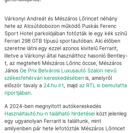
Várkonyi Andreát és Mészáros Lőrincet néhány
hete az Alcsútdobozon működő Puskás Ferenc
Sport Hotel parkolójában fotózták le egy kék színű
Ferrari 298 GTB típusú sportautóban. Aki élőben
szeretne látni egy ezzel azonos kivitelű Ferrarit,
illetve a Várkonyi által használthoz hasonló Bentley-
t, az megteheti Mészáros Lőrinc öccse, Mészáros
János
De Prix Belvárosi Luxusautó Szalon nevű
székesfehérvári kereskedésében
is, amelyről
először tavaly a
24.hu írt
, majd
az RTL is bemutatta
riportjában
.
A 2024-ben megnyitott autókereskedés
Használtautó.hu-n található hirdetései
közt jelenleg
egy ugyanolyan Ferrarit is találtunk, mint
amilyenben pár hete lefotózták Mészáros Lőrincet