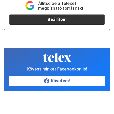
Állítsd be a Telexet
megbízható forrásnak!
Beállítom
Kövess minket Facebookon is!
Követem!