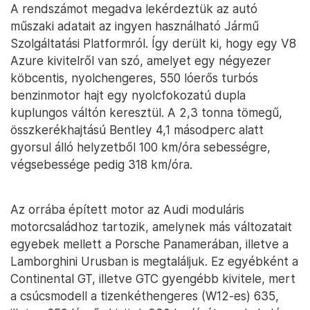
A rendszámot megadva lekérdeztük az autó
műszaki adatait az ingyen használható Jármű
Szolgáltatási Platformról. Így derült ki, hogy egy V8
Azure kivitelről van szó, amelyet egy négyezer
köbcentis, nyolchengeres, 550 lóerős turbós
benzinmotor hajt egy nyolcfokozatú dupla
kuplungos váltón keresztül. A 2,3 tonna tömegű,
összkerékhajtású Bentley 4,1 másodperc alatt
gyorsul álló helyzetből 100 km/óra sebességre,
végsebessége pedig 318 km/óra.
Az orrába épített motor az Audi moduláris
motorcsaládhoz tartozik, amelynek más változatait
egyebek mellett a Porsche Panamerában, illetve a
Lamborghini Urusban is megtaláljuk. Ez egyébként a
Continental GT, illetve GTC gyengébb kivitele, mert
a csúcsmodell a tizenkéthengeres (W12-es) 635,