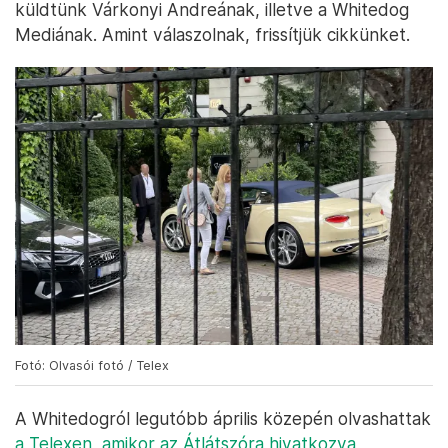
küldtünk Várkonyi Andreának, illetve a Whitedog
Mediának. Amint válaszolnak, frissítjük cikkünket.
Fotó: Olvasói fotó / Telex
A Whitedogról legutóbb április közepén olvashattak
a Telexen, amikor az Átlátszóra hivatkozva