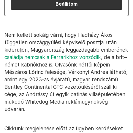
Beállítom
Nem kellett sokáig várni, hogy Hadházy Ákos
független országgyűlési képviselő posztjai után
kiderüljön, Magyarország leggazdagabb emberének
családja nemcsak a Ferrarikhoz vonzódik
, de a brit–
német kabriókhoz is. Olvasónk hétfői képein
Mészáros Lőrinc felesége, Várkonyi Andrea látható,
amint egy 2023-as évjáratú, magyar rendszámú
Bentley Continental GTC vezetőüléséről száll ki
cége, az Andrássy út egyik patinás villaépületében
működő Whitedog Media reklámügynökség
udvarán.
Cikkünk megjelenése előtt az ügyben kérdéseket