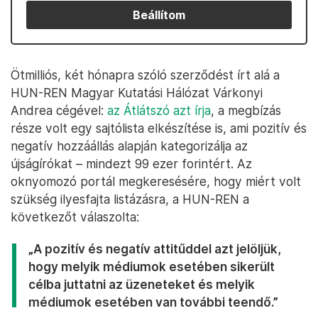
Beállítom
Ötmilliós, két hónapra szóló szerződést írt alá a
HUN-REN Magyar Kutatási Hálózat Várkonyi
Andrea cégével:
az Átlátszó azt írja
, a megbízás
része volt egy sajtólista elkészítése is, ami pozitív és
negatív hozzáállás alapján kategorizálja az
újságírókat – mindezt 99 ezer forintért. Az
oknyomozó portál megkeresésére, hogy miért volt
szükség ilyesfajta listázásra, a HUN-REN a
következőt válaszolta:
„A pozitív és negatív attitűddel azt jelöljük,
hogy melyik médiumok esetében sikerült
célba juttatni az üzeneteket és melyik
médiumok esetében van további teendő.”