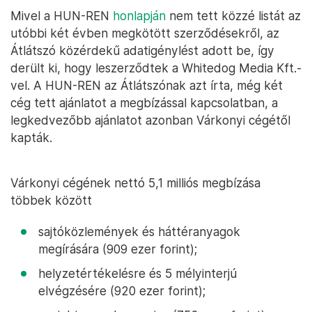
Mivel a HUN-REN
honlapján
nem tett közzé listát az
utóbbi két évben megkötött szerződésekről, az
Átlátszó közérdekű adatigénylést adott be, így
derült ki, hogy leszerződtek a Whitedog Media Kft.-
vel. A HUN-REN az Átlátszónak azt írta, még két
cég tett ajánlatot a megbízással kapcsolatban, a
legkedvezőbb ajánlatot azonban Várkonyi cégétől
kapták.
Várkonyi cégének nettó 5,1 milliós megbízása
többek között
sajtóközlemények és háttéranyagok
megírására (909 ezer forint);
helyzetértékelésre és 5 mélyinterjú
elvégzésére (920 ezer forint);