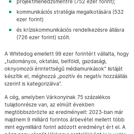
projektmenedzsmentre (752 ezer forint);
kommunikációs stratégia megalkotására (532
ezer forint)
és kríziskommunikációs rendelkezésre állásra
(726 ezer forint) szólt.
A Whitedog emellett 99 ezer forintért vállalta, hogy
„tudományos, oktatási, belföldi, gazdasági,
oknyomozói érintettségű médiamunkások” listáját
készítik el, méghozzá „pozitív és negatív hozzáállás
szerint is kategorizálva”.
A cég, amelyben Várkonyinak 75 százalékos
tulajdonrésze van, az elmúlt években
megtöbbszörözte az eredményeit: 2023-ban már
majdnem 9 milliárd forintos árbevétel mellett több
mint egymilliárd forint adózott eredményt ért el. A