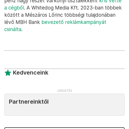
pénz nagy részét Várkonyi osztalékként
ki is vette
a cégből
. A Whitedog Media Kft. 2023-ban többek
között a Mészáros Lőrinc többségi tulajdonában
lévő MBH Bank
bevezető reklámkampányát
csinálta
.
Kedvenceink
Partnereinktől