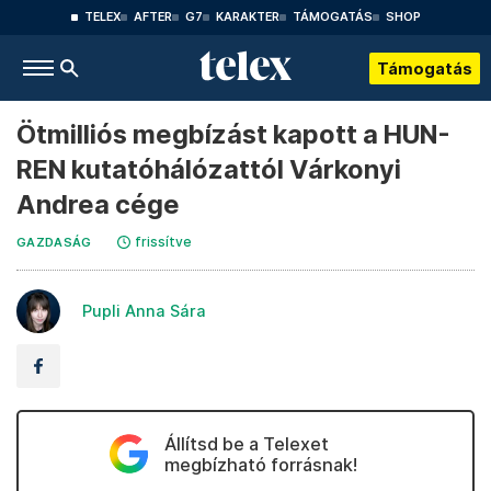
TELEX
AFTER
G7
KARAKTER
TÁMOGATÁS
SHOP
Támogatás
Ötmilliós megbízást kapott a HUN-
REN kutatóhálózattól Várkonyi
Andrea cége
frissítve
GAZDASÁG
Pupli Anna Sára
Állítsd be a Telexet
megbízható forrásnak!