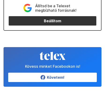
Állítsd be a Telexet
megbízható forrásnak!
Beállítom
Kövess minket Facebookon is!
Követem!