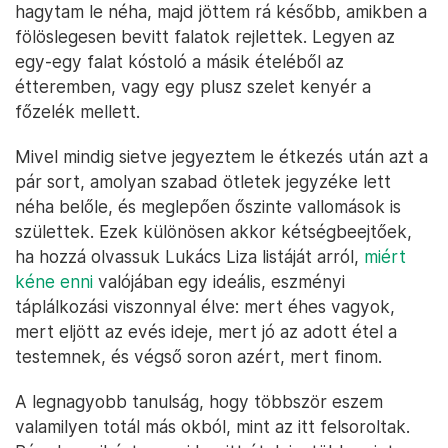
hagytam le néha, majd jöttem rá később, amikben a
fölöslegesen bevitt falatok rejlettek. Legyen az
egy-egy falat kóstoló a másik ételéből az
étteremben, vagy egy plusz szelet kenyér a
főzelék mellett.
Mivel mindig sietve jegyeztem le étkezés után azt a
pár sort, amolyan szabad ötletek jegyzéke lett
néha belőle, és meglepően őszinte vallomások is
születtek. Ezek különösen akkor kétségbeejtőek,
ha hozzá olvassuk Lukács Liza listáját arról,
miért
kéne enni
valójában egy ideális, eszményi
táplálkozási viszonnyal élve: mert éhes vagyok,
mert eljött az evés ideje, mert jó az adott étel a
testemnek, és végső soron azért, mert finom.
A legnagyobb tanulság, hogy többször eszem
valamilyen totál más okból, mint az itt felsoroltak.