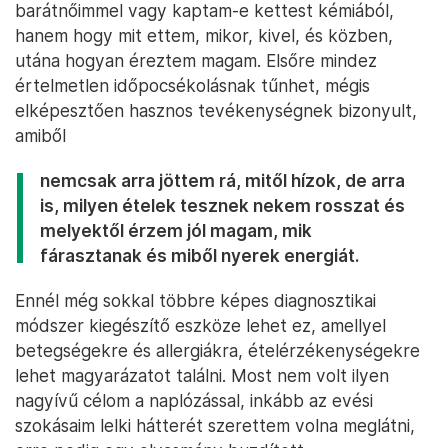
barátnőimmel vagy kaptam-e kettest kémiából,
hanem hogy mit ettem, mikor, kivel, és közben,
utána hogyan éreztem magam. Elsőre mindez
értelmetlen időpocsékolásnak tűnhet, mégis
elképesztően hasznos tevékenységnek bizonyult,
amiből
nemcsak arra jöttem rá, mitől hízok, de arra
is, milyen ételek tesznek nekem rosszat és
melyektől érzem jól magam, mik
fárasztanak és miből nyerek energiát.
Ennél még sokkal többre képes diagnosztikai
módszer kiegészítő eszköze lehet ez, amellyel
betegségekre és allergiákra, ételérzékenységekre
lehet magyarázatot találni. Most nem volt ilyen
nagyívű célom a naplózással, inkább az evési
szokásaim lelki hátterét szerettem volna meglátni,