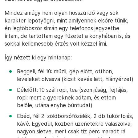
Mindez amúgy nem olyan hosszú idő vagy sok
karakter lepötyögni, mint amilyennek elsőre tűnik,
én legtöbbször simán egy telefonos jegyzetbe
írtam, de tartottam egy füzetet a konyhában is, és
sokkal kellemesebb érzés volt kézzel írni.
Így nézett ki egy mintanap:
Reggeli, fél 10: müzli, gép előtt, otthon,
leveleket olvasva (kicsit kevés lett, hiányérzet)
Délelőtt: 10 szál ropi, tea (szomjúság, fejfájás,
ropi: mert a gyereknek adtam, és ettem
belőle, utána enyhe bűntudat)
Ebéd, fél 2: zöldborsófőzelék, 2 db tükörtojás,
kávé. Egyedül, közben üzenetekre válaszolva,
nagyon sietve, mert csak tíz perc maradt rá