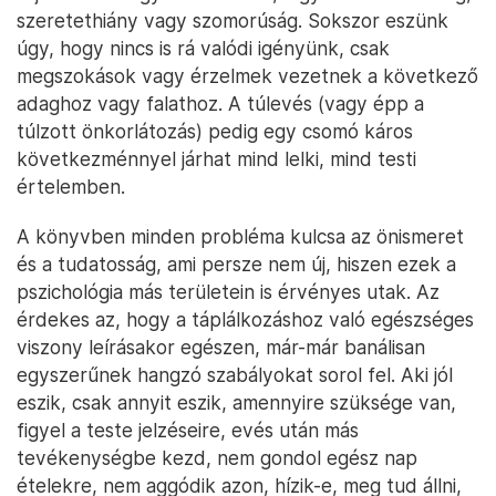
szeretethiány vagy szomorúság. Sokszor eszünk
úgy, hogy nincs is rá valódi igényünk, csak
megszokások vagy érzelmek vezetnek a következő
adaghoz vagy falathoz. A túlevés (vagy épp a
túlzott önkorlátozás) pedig egy csomó káros
következménnyel járhat mind lelki, mind testi
értelemben.
A könyvben minden probléma kulcsa az önismeret
és a tudatosság, ami persze nem új, hiszen ezek a
pszichológia más területein is érvényes utak. Az
érdekes az, hogy a táplálkozáshoz való egészséges
viszony leírásakor egészen, már-már banálisan
egyszerűnek hangzó szabályokat sorol fel. Aki jól
eszik, csak annyit eszik, amennyire szüksége van,
figyel a teste jelzéseire, evés után más
tevékenységbe kezd, nem gondol egész nap
ételekre, nem aggódik azon, hízik-e, meg tud állni,