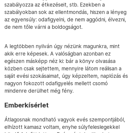
szabályozza az étkezéseit, stb. Ezekben a
szabályokban sok az ellentmondás, hiszen a lényeg
az egyensúly: odafigyelni, de nem aggódni, élvezni,
de nem tőle várni a boldogságot.
A legtöbben nyilván úgy nézünk magunkra, mint
akik erre képesek. A valóságban azonban ez
egészen másképp néz ki: bár a könyv olvasása
közben csak sejtettem, mennyire látom reálisan a
saját evési szokásaimat, úgy képzeltem, naplózás és
nagyon fokozott odafigyelés mellett csomó
mindenre derülhet még fény.
Emberkísérlet
Átlagosnak mondható vagyok evés szempontjából,
elhízott kamasz voltam, enyhe súlyfeleslegekkel