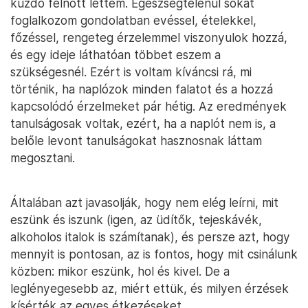
küzdő felnőtt lettem. Egészségtelenül sokat
foglalkozom gondolatban evéssel, ételekkel,
főzéssel, rengeteg érzelemmel viszonyulok hozzá,
és egy ideje láthatóan többet eszem a
szükségesnél. Ezért is voltam kíváncsi rá, mi
történik, ha naplózok minden falatot és a hozzá
kapcsolódó érzelmeket pár hétig. Az eredmények
tanulságosak voltak, ezért, ha a naplót nem is, a
belőle levont tanulságokat hasznosnak láttam
megosztani.
Általában azt javasolják, hogy nem elég leírni, mit
eszünk és iszunk (igen, az üdítők, tejeskávék,
alkoholos italok is számítanak), és persze azt, hogy
mennyit is pontosan, az is fontos, hogy mit csinálunk
közben: mikor eszünk, hol és kivel. De a
leglényegesebb az, miért ettük, és milyen érzések
kísérték az egyes étkezéseket.