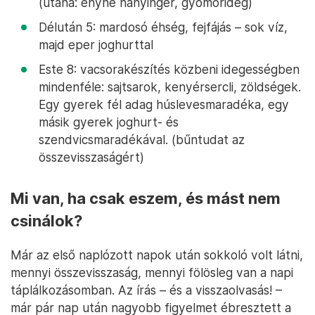
(utána: enyhe hányinger, gyomorideg)
Délután 5: mardosó éhség, fejfájás – sok víz,
majd eper joghurttal
Este 8: vacsorakészítés közbeni idegességben
mindenféle: sajtsarok, kenyérsercli, zöldségek.
Egy gyerek fél adag húslevesmaradéka, egy
másik gyerek joghurt- és
szendvicsmaradékával. (bűntudat az
összevisszaságért)
Mi van, ha csak eszem, és mást nem
csinálok?
Már az első naplózott napok után sokkoló volt látni,
mennyi összevisszaság, mennyi fölösleg van a napi
táplálkozásomban. Az írás – és a visszaolvasás! –
már pár nap után nagyobb figyelmet ébresztett a