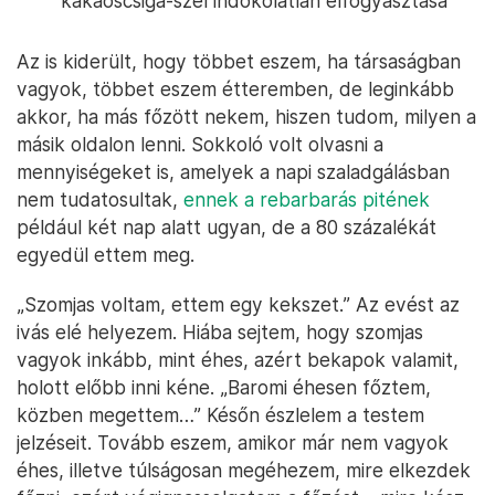
kakaóscsiga-szél indokolatlan elfogyasztása
Az is kiderült, hogy többet eszem, ha társaságban
vagyok, többet eszem étteremben, de leginkább
akkor, ha más főzött nekem, hiszen tudom, milyen a
másik oldalon lenni. Sokkoló volt olvasni a
mennyiségeket is, amelyek a napi szaladgálásban
nem tudatosultak,
ennek a rebarbarás pitének
például két nap alatt ugyan, de a 80 százalékát
egyedül ettem meg.
„Szomjas voltam, ettem egy kekszet.” Az evést az
ivás elé helyezem. Hiába sejtem, hogy szomjas
vagyok inkább, mint éhes, azért bekapok valamit,
holott előbb inni kéne. „Baromi éhesen főztem,
közben megettem…” Későn észlelem a testem
jelzéseit. Tovább eszem, amikor már nem vagyok
éhes, illetve túlságosan megéhezem, mire elkezdek