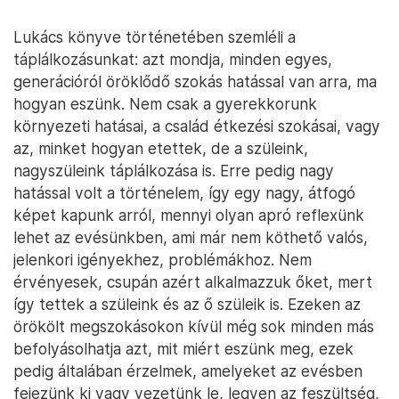
Lukács könyve történetében szemléli a
táplálkozásunkat: azt mondja, minden egyes,
generációról öröklődő szokás hatással van arra, ma
hogyan eszünk. Nem csak a gyerekkorunk
környezeti hatásai, a család étkezési szokásai, vagy
az, minket hogyan etettek, de a szüleink,
nagyszüleink táplálkozása is. Erre pedig nagy
hatással volt a történelem, így egy nagy, átfogó
képet kapunk arról, mennyi olyan apró reflexünk
lehet az evésünkben, ami már nem köthető valós,
jelenkori igényekhez, problémákhoz. Nem
érvényesek, csupán azért alkalmazzuk őket, mert
így tettek a szüleink és az ő szüleik is. Ezeken az
örökölt megszokásokon kívül még sok minden más
befolyásolhatja azt, mit miért eszünk meg, ezek
pedig általában érzelmek, amelyeket az evésben
fejezünk ki vagy vezetünk le, legyen az feszültség,