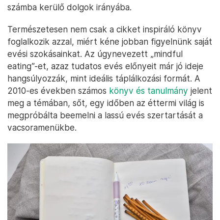
számba kerülő dolgok irányába.
Természetesen nem csak a cikket inspiráló könyv
foglalkozik azzal, miért kéne jobban figyelnünk saját
evési szokásainkat. Az úgynevezett „mindful
eating”-et, azaz tudatos evés előnyeit már jó ideje
hangsúlyozzák, mint ideális táplálkozási formát. A
2010-es években számos
könyv és tanulmány
jelent
meg a témában, sőt, egy időben az éttermi világ is
megpróbálta beemelni a lassú evés szertartását a
vacsoramenükbe.