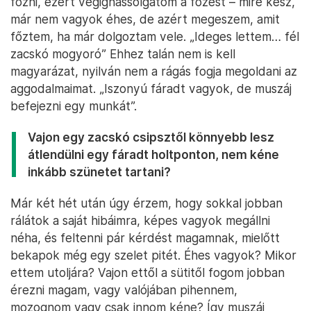
főzni, ezért végignassolgatom a főzést – mire kész,
már nem vagyok éhes, de azért megeszem, amit
főztem, ha már dolgoztam vele. „Ideges lettem… fél
zacskó mogyoró” Ehhez talán nem is kell
magyarázat, nyilván nem a rágás fogja megoldani az
aggodalmaimat. „Iszonyú fáradt vagyok, de muszáj
befejezni egy munkát”.
Vajon egy zacskó csipsztől könnyebb lesz
átlendülni egy fáradt holtponton, nem kéne
inkább szünetet tartani?
Már két hét után úgy érzem, hogy sokkal jobban
rálátok a saját hibáimra, képes vagyok megállni
néha, és feltenni pár kérdést magamnak, mielőtt
bekapok még egy szelet pitét. Éhes vagyok? Mikor
ettem utoljára? Vajon ettől a sütitől fogom jobban
érezni magam, vagy valójában pihennem,
mozognom vagy csak innom kéne? Így muszáj