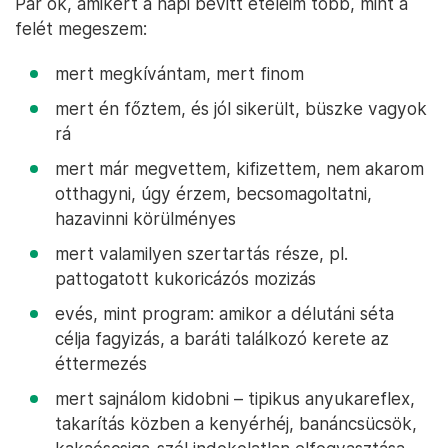
Pár ok, amikért a napi bevitt ételeim több, mint a
felét megeszem:
mert megkívántam, mert finom
mert én főztem, és jól sikerült, büszke vagyok
rá
mert már megvettem, kifizettem, nem akarom
otthagyni, úgy érzem, becsomagoltatni,
hazavinni körülményes
mert valamilyen szertartás része, pl.
pattogatott kukoricázós mozizás
evés, mint program: amikor a délutáni séta
célja fagyizás, a baráti találkozó kerete az
éttermezés
mert sajnálom kidobni – tipikus anyukareflex,
takarítás közben a kenyérhéj, banáncsücsök,