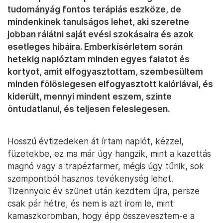
tudományág fontos terápiás eszköze, de
mindenkinek tanulságos lehet, aki szeretne
jobban rálátni saját evési szokásaira és azok
esetleges hibáira. Emberkísérletem során
hetekig naplóztam minden egyes falatot és
kortyot, amit elfogyasztottam, szembesültem
minden fölöslegesen elfogyasztott kalóriával, és
kiderült, mennyi mindent eszem, szinte
öntudatlanul, és teljesen feleslegesen.
Hosszú évtizedeken át írtam naplót, kézzel,
füzetekbe, ez ma már úgy hangzik, mint a kazettás
magnó vagy a trapézfarmer, mégis úgy tűnik, sok
szempontból hasznos tevékenység lehet.
Tizennyolc év szünet után kezdtem újra, persze
csak pár hétre, és nem is azt írom le, mint
kamaszkoromban, hogy épp összevesztem-e a