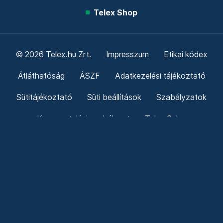
Telex Shop
© 2026 Telex.hu Zrt.
Impresszum
Etikai kódex
Átláthatóság
ÁSZF
Adatkezelési tájékoztató
Sütitájékoztató
Süti beállítások
Szabályzatok
Kommentelési szabályzat
Telex Sales