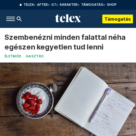
TELEX
AFTER
G7
KARAKTER
TÁMOGATÁS
SHOP
Támogatás
Szembenézni minden falattal néha
egészen kegyetlen tud lenni
ÉLETMÓD
GASZTRO