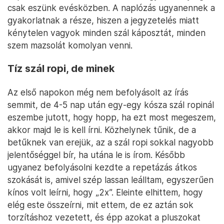
csak eszünk evésközben. A naplózás ugyanennek a
gyakorlatnak a része, hiszen a jegyzetelés miatt
kénytelen vagyok minden szál káposztát, minden
szem mazsolát komolyan venni.
Tíz szál ropi, de minek
Az első napokon még nem befolyásolt az írás
semmit, de 4-5 nap után egy-egy kósza szál ropinál
eszembe jutott, hogy hopp, ha ezt most megeszem,
akkor majd le is kell írni. Közhelynek tűnik, de a
betűknek van erejük, az a szál ropi sokkal nagyobb
jelentőséggel bír, ha utána le is írom. Később
ugyanez befolyásolni kezdte a repetázás átkos
szokását is, amivel szép lassan leálltam, egyszerűen
kínos volt leírni, hogy „2x”. Eleinte elhittem, hogy
elég este összeírni, mit ettem, de ez aztán sok
torzításhoz vezetett, és épp azokat a pluszokat