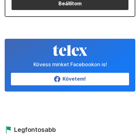
Beállítom
Kövess minket Facebookon is!
Követem!
Legfontosabb