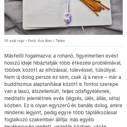
10 szál ropi – Fotó: Ács Bori / Telex
Másfelől fogalmazva: a rohanó, figyelmetlen evést
hosszú ideje hibáztatják több étkezési problémával,
többek között az elhízással, túlevéssel, túlsúllyal.
Nem új dolog persze ez sem, csak új a neve – már a
buddhizmus alaptanításai között is fontos szerepe
van a lassú, átszellemült, teljes odafigyelésnek,
meditatív jelenlétnek evés (légzés, ülés, állás, séta)
közben. Ez is olyan egyszerű és banális dolog, amire
mindenki legyint, pedig egyre több táplálkozással
foglalkozó szakember állítja: más egyéb
tevékenység mellett, vezetés közben, utcán