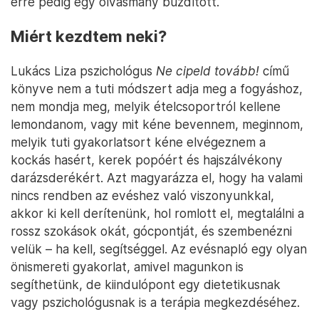
erre pedig egy olvasmány buzdított.
Miért kezdtem neki?
Lukács Liza pszichológus
Ne cipeld tovább!
című
könyve nem a tuti módszert adja meg a fogyáshoz,
nem mondja meg, melyik ételcsoportról kellene
lemondanom, vagy mit kéne bevennem, meginnom,
melyik tuti gyakorlatsort kéne elvégeznem a
kockás hasért, kerek popóért és hajszálvékony
darázsderékért. Azt magyarázza el, hogy ha valami
nincs rendben az evéshez való viszonyunkkal,
akkor ki kell derítenünk, hol romlott el, megtalálni a
rossz szokások okát, gócpontját, és szembenézni
velük – ha kell, segítséggel. Az evésnapló egy olyan
önismereti gyakorlat, amivel magunkon is
segíthetünk, de kiindulópont egy dietetikusnak
vagy pszichológusnak is a terápia megkezdéséhez.