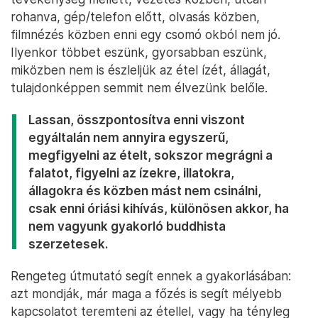
rohanva, gép/telefon előtt, olvasás közben,
filmnézés közben enni egy csomó okból nem jó.
Ilyenkor többet eszünk, gyorsabban eszünk,
miközben nem is észleljük az étel ízét, állagát,
tulajdonképpen semmit nem élvezünk belőle.
Lassan, összpontosítva enni viszont
egyáltalán nem annyira egyszerű,
megfigyelni az ételt, sokszor megrágni a
falatot, figyelni az ízekre, illatokra,
állagokra és közben mást nem csinálni,
csak enni óriási kihívás, különösen akkor, ha
nem vagyunk gyakorló buddhista
szerzetesek.
Rengeteg útmutató segít ennek a gyakorlásában:
azt mondják, már maga a főzés is segít mélyebb
kapcsolatot teremteni az étellel, vagy ha tényleg