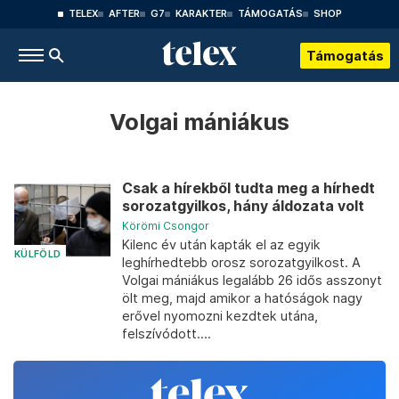
TELEX
AFTER
G7
KARAKTER
TÁMOGATÁS
SHOP
Támogatás
Volgai mániákus
Csak a hírekből tudta meg a hírhedt
sorozatgyilkos, hány áldozata volt
Körömi Csongor
Kilenc év után kapták el az egyik
KÜLFÖLD
leghírhedtebb orosz sorozatgyilkost. A
Volgai mániákus legalább 26 idős asszonyt
ölt meg, majd amikor a hatóságok nagy
erővel nyomozni kezdtek utána,
felszívódott....