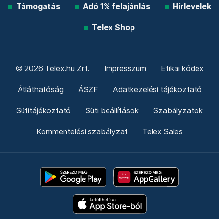
Támogatás
Adó 1% felajánlás
Hírlevelek
Telex Shop
© 2026 Telex.hu Zrt.
Impresszum
Etikai kódex
Átláthatóság
ÁSZF
Adatkezelési tájékoztató
Sütitájékoztató
Süti beállítások
Szabályzatok
Kommentelési szabályzat
Telex Sales