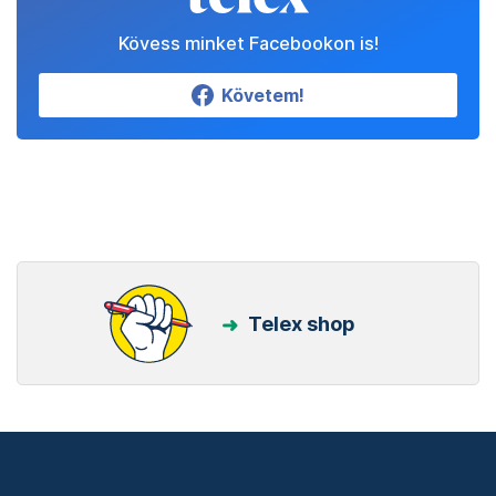
Kövess minket Facebookon is!
Követem!
Telex shop