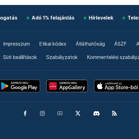
ogatás
Adó 1% felajánlás
Hírlevelek
Tele
Impresszum
Etikai kódex
Átláthatóság
ÁSZF
A
Süti beállítások
Szabályzatok
Kommentelési szabály