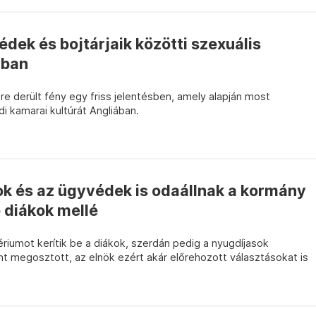
édek és bojtárjaik közötti szexuális
ában
e derült fény egy friss jelentésben, amely alapján most
 kamarai kultúrát Angliában.
ok és az ügyvédek is odaállnak a kormány
b diákok mellé
riumot kerítik be a diákok, szerdán pedig a nyugdíjasok
nt megosztott, az elnök ezért akár előrehozott választásokat is