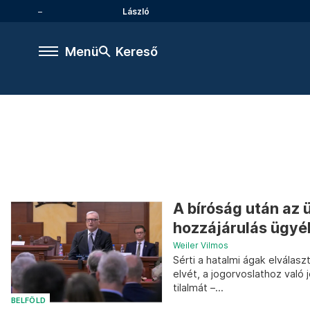
László
Menü
Kereső
A bíróság után az 
hozzájárulás ügyé
Weiler Vilmos
Sérti a hatalmi ágak elválasz
elvét, a jogorvoslathoz való 
tilalmát –...
BELFÖLD