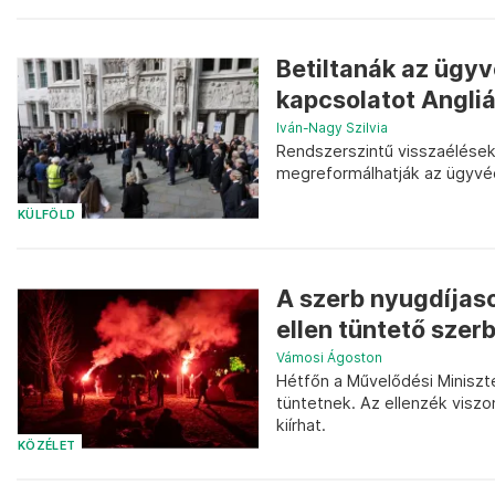
Betiltanák az ügyv
kapcsolatot Angli
Iván-Nagy Szilvia
Rendszerszintű visszaélésekr
megreformálhatják az ügyvédi
KÜLFÖLD
A szerb nyugdíjas
ellen tüntető szer
Vámosi Ágoston
Hétfőn a Művelődési Miniszté
tüntetnek. Az ellenzék viszo
kiírhat.
KÖZÉLET