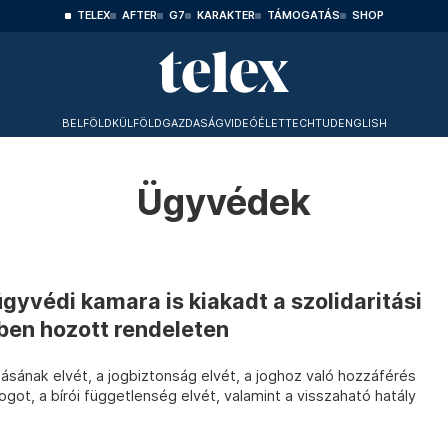
TELEX
AFTER
G7
KARAKTER
TÁMOGATÁS
SHOP
BELFÖLD
KÜLFÖLD
GAZDASÁG
VIDEÓ
ÉLET
TECHTUD
ENGLISH
Ügyvédek
ügyvédi kamara is kiakadt a szolidaritási
ben hozott rendeleten
tásának elvét, a jogbiztonság elvét, a joghoz való hozzáférés
jogot, a bírói függetlenség elvét, valamint a visszaható hatály