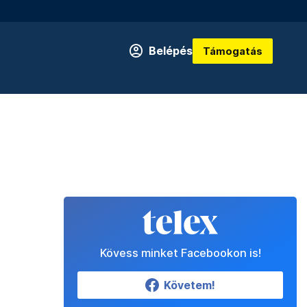
Belépés
Támogatás
Kövess minket Facebookon is!
Követem!