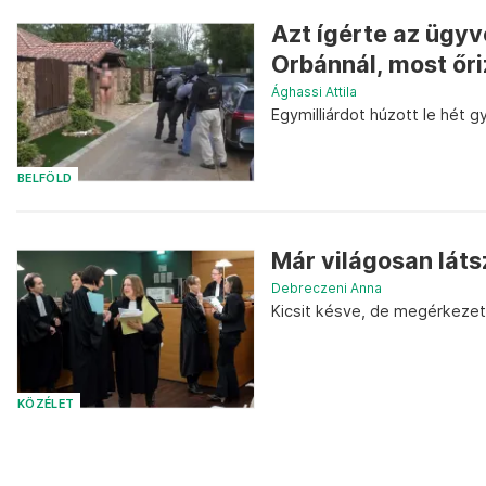
Azt ígérte az ügyv
Orbánnál, most őr
Ághassi Attila
Egymilliárdot húzott le hét g
BELFÖLD
Már világosan látsz
Debreczeni Anna
Kicsit késve, de megérkezett 
KÖZÉLET