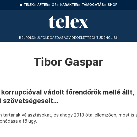
TELEX
AFTER
G7
KARAKTER
TÁMOGATÁS
SHOP
BELFÖLD
KÜLFÖLD
GAZDASÁG
VIDEÓ
ÉLET
TECHTUD
ENGLISH
Tibor Gaspar
korrupcióval vádolt főrendőrök mellé állt,
 szövetségeseit...
tartanak választásokat, és ahogy 2018 óta jellemzően, most is 
fonódása a fő ügy.