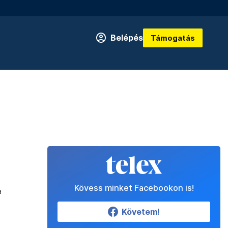
Belépés
Támogatás
Kövess minket Facebookon is!
a
Követem!