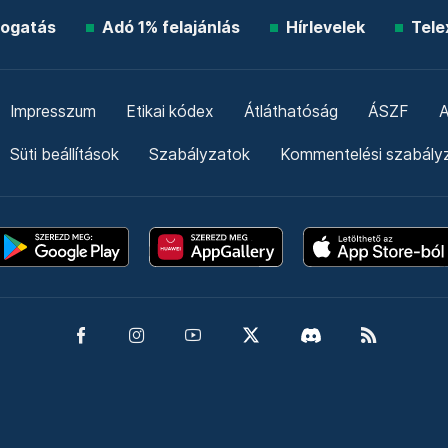
ogatás
Adó 1% felajánlás
Hírlevelek
Tele
Impresszum
Etikai kódex
Átláthatóság
ÁSZF
A
Süti beállítások
Szabályzatok
Kommentelési szabály