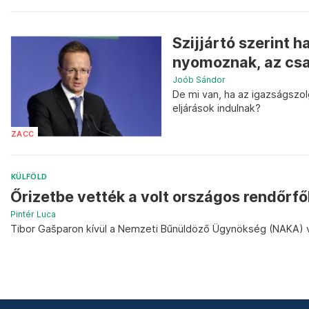
Szijjártó szerint h
nyomoznak, az csak
Joób Sándor
De mi van, ha az igazságszolgá
eljárások indulnak?
ZACC
KÜLFÖLD
Őrizetbe vették a volt országos rendőrf
Pintér Luca
Tibor Gašparon kívül a Nemzeti Bűnüldöző Ügynökség (NAKA) ve