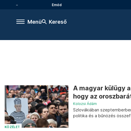
Emőd
Menü
Kereső
A magyar külügy a 
hogy az oroszbarát
Kolozsi Ádám
Szlovákiában szeptemberben 
politika és a bűnözés össze
KÖZÉLET