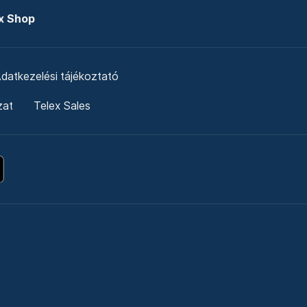
x Shop
datkezelési tájékoztató
zat
Telex Sales