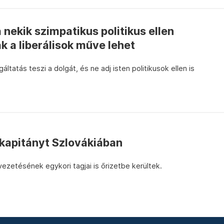
a nekik szimpatikus politikus ellen
 a liberálisok műve lehet
ltatás teszi a dolgát, és ne adj isten politikusok ellen is
őkapitányt Szlovákiában
zetésének egykori tagjai is őrizetbe kerültek.