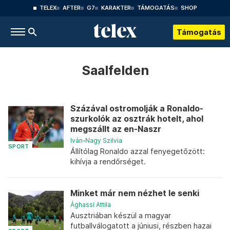
TELEX
AFTER
G7
KARAKTER
TÁMOGATÁS
SHOP
Támogatás
Saalfelden
Százával ostromolják a Ronaldo-
szurkolók az osztrák hotelt, ahol
megszállt az en-Naszr
Iván-Nagy Szilvia
SPORT
Állítólag Ronaldo azzal fenyegetőzött:
kihívja a rendőrséget.
Minket már nem nézhet le senki
Ághassi Attila
Ausztriában készül a magyar
futballválogatott a júniusi, részben hazai