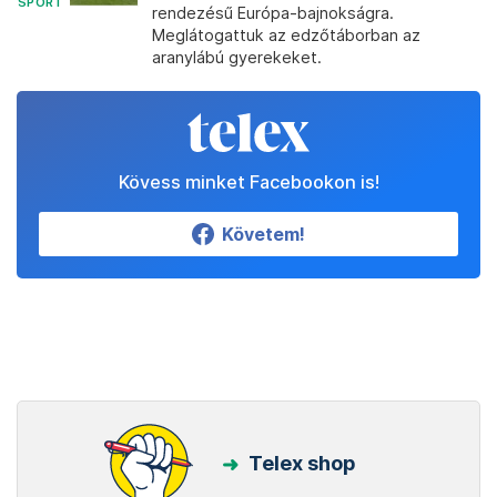
SPORT
rendezésű Európa-bajnokságra.
Meglátogattuk az edzőtáborban az
aranylábú gyerekeket.
Kövess minket Facebookon is!
Követem!
Telex shop