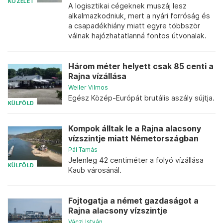
KÖZÉLET
A logisztikai cégeknek muszáj lesz
alkalmazkodniuk, mert a nyári forróság és
a csapadékhiány miatt egyre többször
válnak hajózhatatlanná fontos útvonalak.
Három méter helyett csak 85 centi a
Rajna vízállása
Weiler Vilmos
Egész Közép-Európát brutális aszály sújtja.
KÜLFÖLD
Kompok álltak le a Rajna alacsony
vízszintje miatt Németországban
Pál Tamás
Jelenleg 42 centiméter a folyó vízállása
KÜLFÖLD
Kaub városánál.
Fojtogatja a német gazdaságot a
Rajna alacsony vízszintje
Váczi István