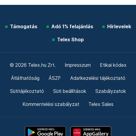
Támogatás
Adó 1% felajánlás
Hírlevelek
Telex Shop
© 2026 Telex.hu Zrt.
Impresszum
Etikai kódex
Átláthatóság
ÁSZF
Adatkezelési tájékoztató
Sütitájékoztató
Süti beállítások
Szabályzatok
Kommentelési szabályzat
Telex Sales