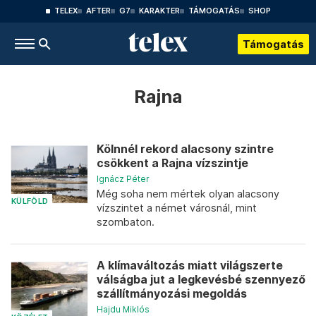
TELEX
AFTER
G7
KARAKTER
TÁMOGATÁS
SHOP
Támogatás
Rajna
Kölnnél rekord alacsony szintre
csökkent a Rajna vízszintje
Ignácz Péter
Még soha nem mértek olyan alacsony
KÜLFÖLD
vízszintet a német városnál, mint
szombaton.
A klímaváltozás miatt világszerte
válságba jut a legkevésbé szennyező
szállítmányozási megoldás
Hajdu Miklós