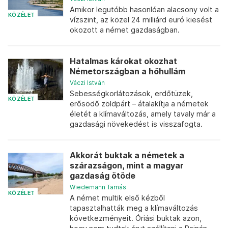
Amikor legutóbb hasonlóan alacsony volt a
KÖZÉLET
vízszint, az közel 24 milliárd euró kiesést
okozott a német gazdaságban.
Hatalmas károkat okozhat
Németországban a hőhullám
Váczi István
Sebességkorlátozások, erdőtüzek,
KÖZÉLET
erősödő zöldpárt – átalakítja a németek
életét a klímaváltozás, amely tavaly már a
gazdasági növekedést is visszafogta.
Akkorát buktak a németek a
szárazságon, mint a magyar
gazdaság ötöde
Wiedemann Tamás
KÖZÉLET
A német multik első kézből
tapasztalhatták meg a klímaváltozás
következményeit. Óriási buktak azon,