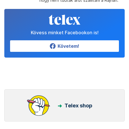
hogy nem tudtak árut szállítani a Rajnán.
Kövess minket Facebookon is!
Követem!
Telex shop