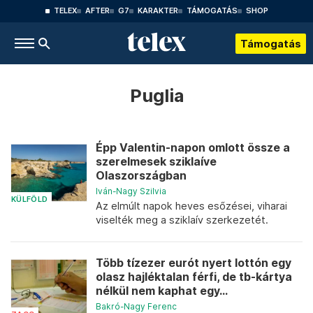
TELEX
AFTER
G7
KARAKTER
TÁMOGATÁS
SHOP
Támogatás
Puglia
Épp Valentin-napon omlott össze a
szerelmesek sziklaíve
Olaszországban
Iván-Nagy Szilvia
KÜLFÖLD
Az elmúlt napok heves esőzései, viharai
viselték meg a sziklaív szerkezetét.
Több tízezer eurót nyert lottón egy
olasz hajléktalan férfi, de tb-kártya
nélkül nem kaphat egy...
Bakró-Nagy Ferenc