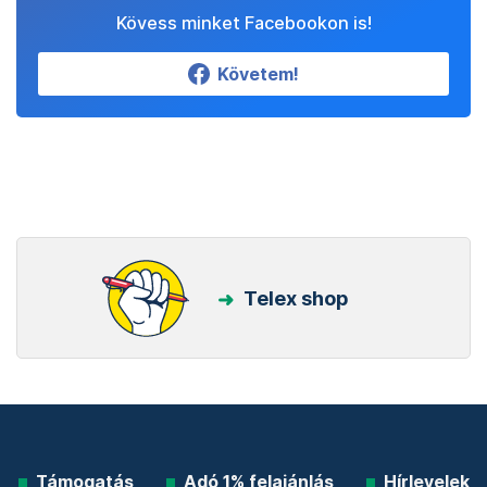
Kövess minket Facebookon is!
Követem!
Telex shop
Támogatás
Adó 1% felajánlás
Hírlevelek