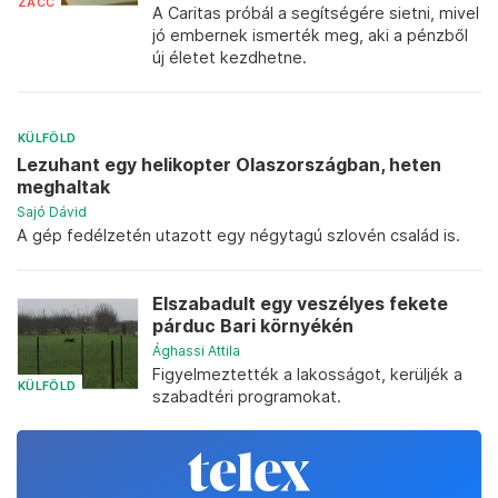
ZACC
A Caritas próbál a segítségére sietni, mivel
jó embernek ismerték meg, aki a pénzből
új életet kezdhetne.
KÜLFÖLD
Lezuhant egy helikopter Olaszországban, heten
meghaltak
Sajó Dávid
A gép fedélzetén utazott egy négytagú szlovén család is.
Elszabadult egy veszélyes fekete
párduc Bari környékén
Ághassi Attila
Figyelmeztették a lakosságot, kerüljék a
KÜLFÖLD
szabadtéri programokat.