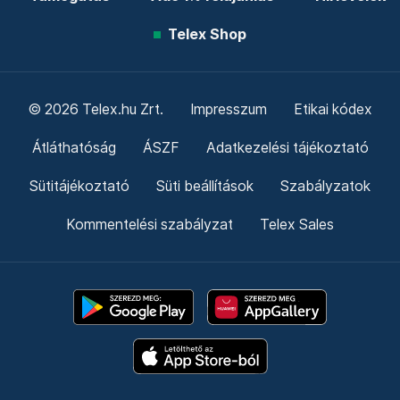
Telex Shop
© 2026 Telex.hu Zrt.
Impresszum
Etikai kódex
Átláthatóság
ÁSZF
Adatkezelési tájékoztató
Sütitájékoztató
Süti beállítások
Szabályzatok
Kommentelési szabályzat
Telex Sales