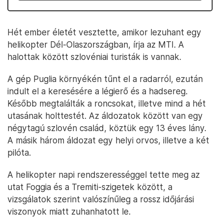
Hét ember életét vesztette, amikor lezuhant egy
helikopter Dél-Olaszországban, írja az MTI. A
halottak között szlovéniai turisták is vannak.
A gép Puglia környékén tűnt el a radarról, ezután
indult el a keresésére a légierő és a hadsereg.
Később megtalálták a roncsokat, illetve mind a hét
utasának holttestét. Az áldozatok között van egy
négytagú szlovén család, köztük egy 13 éves lány.
A másik három áldozat egy helyi orvos, illetve a két
pilóta.
A helikopter napi rendszerességgel tette meg az
utat Foggia és a Tremiti-szigetek között, a
vizsgálatok szerint valószínűleg a rossz időjárási
viszonyok miatt zuhanhatott le.