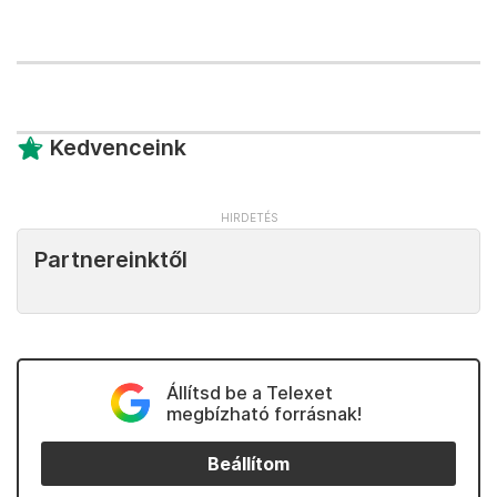
Kedvenceink
Partnereinktől
Állítsd be a Telexet
megbízható forrásnak!
Beállítom