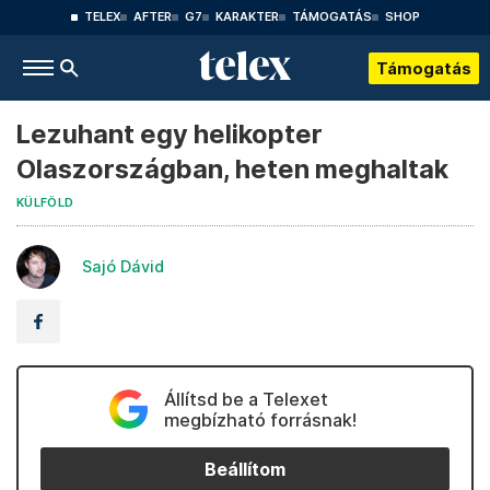
TELEX
AFTER
G7
KARAKTER
TÁMOGATÁS
SHOP
Támogatás
Lezuhant egy helikopter
Olaszországban, heten meghaltak
KÜLFÖLD
Sajó Dávid
Állítsd be a Telexet
megbízható forrásnak!
Beállítom