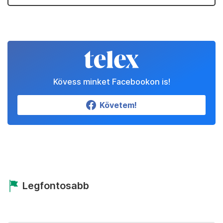
Kövess minket Facebookon is!
Követem!
Legfontosabb