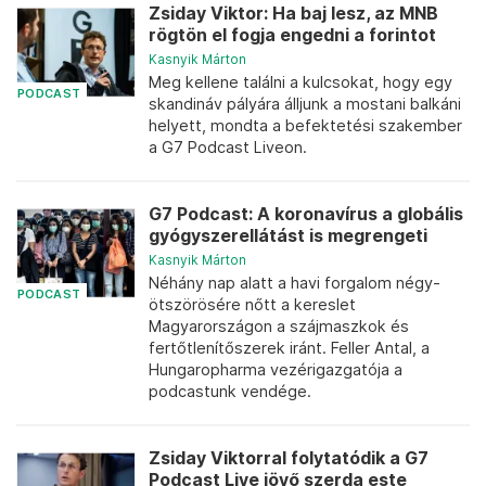
Zsiday Viktor: Ha baj lesz, az MNB
rögtön el fogja engedni a forintot
Kasnyik Márton
Meg kellene találni a kulcsokat, hogy egy
PODCAST
skandináv pályára álljunk a mostani balkáni
helyett, mondta a befektetési szakember
a G7 Podcast Liveon.
G7 Podcast: A koronavírus a globális
gyógyszerellátást is megrengeti
Kasnyik Márton
Néhány nap alatt a havi forgalom négy-
PODCAST
ötszörösére nőtt a kereslet
Magyarországon a szájmaszkok és
fertőtlenítőszerek iránt. Feller Antal, a
Hungaropharma vezérigazgatója a
podcastunk vendége.
Zsiday Viktorral folytatódik a G7
Podcast Live jövő szerda este