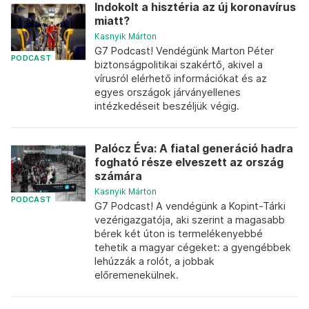
Indokolt a hisztéria az új koronavírus
miatt?
Kasnyik Márton
G7 Podcast! Vendégünk Marton Péter
PODCAST
biztonságpolitikai szakértő, akivel a
vírusról elérhető információkat és az
egyes országok járványellenes
intézkedéseit beszéljük végig.
Palócz Éva: A fiatal generáció hadra
fogható része elveszett az ország
számára
Kasnyik Márton
PODCAST
G7 Podcast! A vendégünk a Kopint-Tárki
vezérigazgatója, aki szerint a magasabb
bérek két úton is termelékenyebbé
tehetik a magyar cégeket: a gyengébbek
lehúzzák a rolót, a jobbak
előremenekülnek.