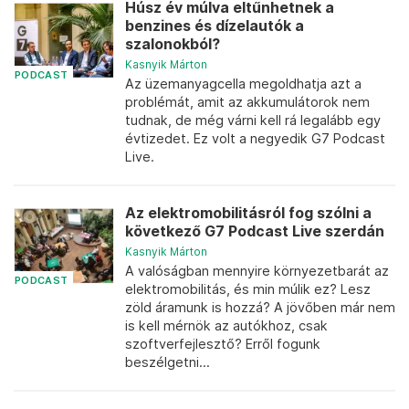
Húsz év múlva eltűnhetnek a
benzines és dízelautók a
szalonokból?
Kasnyik Márton
PODCAST
Az üzemanyagcella megoldhatja azt a
problémát, amit az akkumulátorok nem
tudnak, de még várni kell rá legalább egy
évtizedet. Ez volt a negyedik G7 Podcast
Live.
Az elektromobilitásról fog szólni a
következő G7 Podcast Live szerdán
Kasnyik Márton
A valóságban mennyire környezetbarát az
PODCAST
elektromobilitás, és min múlik ez? Lesz
zöld áramunk is hozzá? A jövőben már nem
is kell mérnök az autókhoz, csak
szoftverfejlesztő? Erről fogunk
beszélgetni...