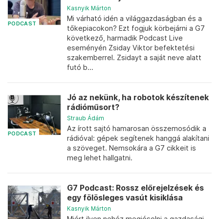
Kasnyik Márton
Mi várható idén a világgazdaságban és a
PODCAST
tőkepiacokon? Ezt fogjuk körbejárni a G7
következő, harmadik Podcast Live
eseményén Zsiday Viktor befektetési
szakemberrel. Zsidayt a saját neve alatt
futó b...
Jó az nekünk, ha robotok készítenek
rádióműsort?
Straub Ádám
Az írott sajtó hamarosan összemosódik a
PODCAST
rádióval: gépek segítenek hanggá alakítani
a szöveget. Nemsokára a G7 cikkeit is
meg lehet hallgatni.
G7 Podcast: Rossz előrejelzések és
egy fölösleges vasút kisiklása
Kasnyik Márton
Miért ilyen nehéz megjósolni a gazdasági