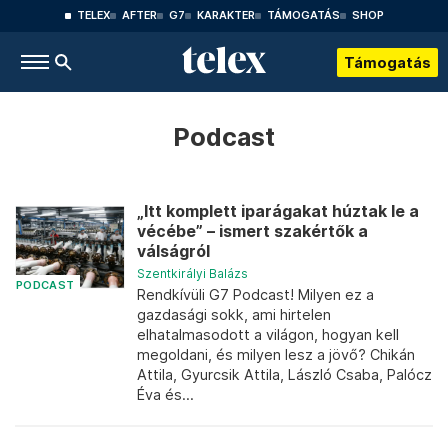
TELEX
AFTER
G7
KARAKTER
TÁMOGATÁS
SHOP
Támogatás
Podcast
„Itt komplett iparágakat húztak le a
vécébe” – ismert szakértők a
válságról
Szentkirályi Balázs
PODCAST
Rendkívüli G7 Podcast! Milyen ez a
gazdasági sokk, ami hirtelen
elhatalmasodott a világon, hogyan kell
megoldani, és milyen lesz a jövő? Chikán
Attila, Gyurcsik Attila, László Csaba, Palócz
Éva és...