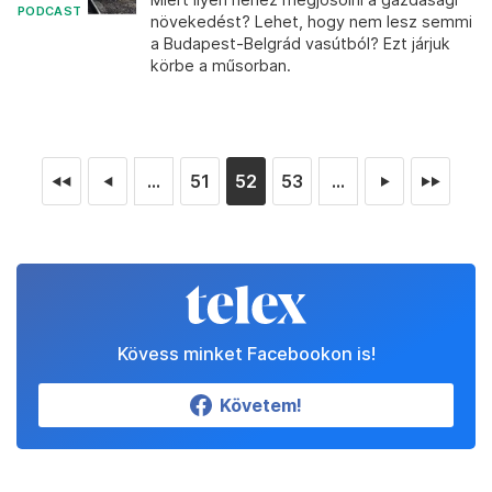
PODCAST
növekedést? Lehet, hogy nem lesz semmi
a Budapest-Belgrád vasútból? Ezt járjuk
körbe a műsorban.
...
51
52
53
...
◄◄
◄
►
►►
Kövess minket Facebookon is!
Követem!