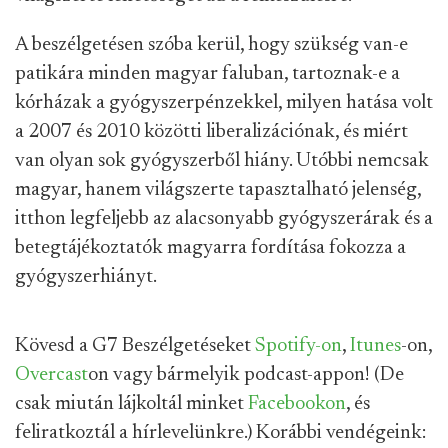
A beszélgetésen szóba kerül, hogy szükség van-e
patikára minden magyar faluban, tartoznak-e a
kórházak a gyógyszerpénzekkel, milyen hatása volt
a 2007 és 2010 közötti liberalizációnak, és miért
van olyan sok gyógyszerből hiány. Utóbbi nemcsak
magyar, hanem világszerte tapasztalható jelenség,
itthon legfeljebb az alacsonyabb gyógyszerárak és a
betegtájékoztatók magyarra fordítása fokozza a
gyógyszerhiányt.
Kövesd a G7 Beszélgetéseket
Spotify-on
,
Itunes
-on,
Overcast
on vagy bármelyik podcast-appon! (De
csak miután lájkoltál minket
Facebookon
, és
feliratkoztál a hírlevelünkre.) Korábbi vendégeink: