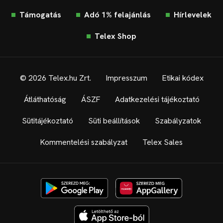
Támogatás
Adó 1% felajánlás
Hírlevelek
Telex Shop
© 2026 Telex.hu Zrt.
Impresszum
Etikai kódex
Átláthatóság
ÁSZF
Adatkezelési tájékoztató
Sütitájékoztató
Süti beállítások
Szabályzatok
Kommentelési szabályzat
Telex Sales