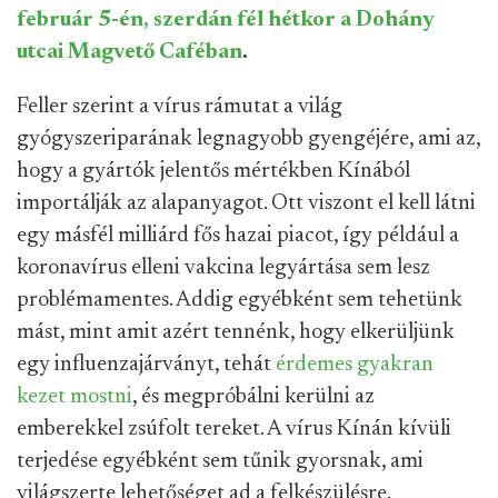
február 5-én, szerdán fél hétkor a Dohány
utcai Magvető Caféban
.
Feller szerint a vírus rámutat a világ
gyógyszeriparának legnagyobb gyengéjére, ami az,
hogy a gyártók jelentős mértékben Kínából
importálják az alapanyagot. Ott viszont el kell látni
egy másfél milliárd fős hazai piacot, így például a
koronavírus elleni vakcina legyártása sem lesz
problémamentes. Addig egyébként sem tehetünk
mást, mint amit azért tennénk, hogy elkerüljünk
egy influenzajárványt, tehát
érdemes gyakran
kezet mostni
, és megpróbálni kerülni az
emberekkel zsúfolt tereket. A vírus Kínán kívüli
terjedése egyébként sem tűnik gyorsnak, ami
világszerte lehetőséget ad a felkészülésre.