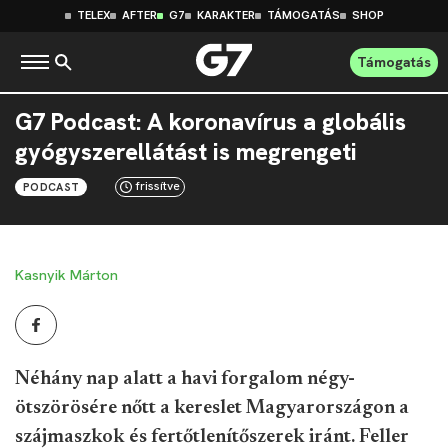
TELEX
AFTER
G7
KARAKTER
TÁMOGATÁS
SHOP
Támogatás
G7 Podcast: A koronavírus a globális
gyógyszerellátást is megrengeti
frissítve
PODCAST
Kasnyik Márton
Néhány nap alatt a havi forgalom négy-
ötszörösére nőtt a kereslet Magyarországon a
szájmaszkok és fertőtlenítőszerek iránt. Feller