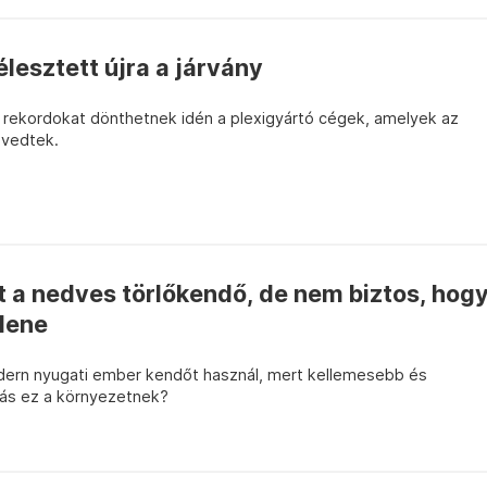
élesztett újra a járvány
s rekordokat dönthetnek idén a plexigyártó cégek, amelyek az
nvedtek.
 a nedves törlőkendő, de nem biztos, hog
lene
dern nyugati ember kendőt használ, mert kellemesebb és
pás ez a környezetnek?