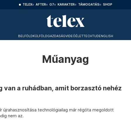
TELEX
AFTER
G7
KARAKTER
TÁMOGATÁS
SHOP
BELFÖLD
KÜLFÖLD
GAZDASÁG
VIDEÓ
ÉLET
TECHTUD
ENGLISH
Műanyag
van a ruhádban, amit borzasztó nehéz
ír újrahasznosítása technológiailag már régóta megoldott
ndig nem az.