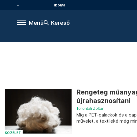
Ibolya
Menü
Kereső
Rengeteg műanyag 
újrahasznosítani
Torontáli Zoltán
Míg a PET-palackok és a pap
művelet, a textileké még mi
KÖZÉLET