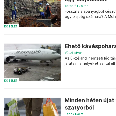
Torontáli Zoltán
Fosszilis alapanyagból készü
egy olajcég számára? A Mol s
KÖZÉLET
Ehető kávéspohara
Váczi István
Az új-zélandi nemzeti légitá
járatain, amelyeket az ital 
KÖZÉLET
Minden héten újat
szatyorból
Fabók Bálint