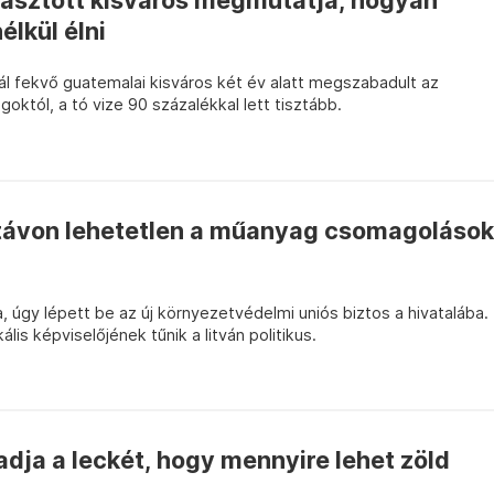
rasztott kisváros megmutatja, hogyan
lkül élni
ál fekvő guatemalai kisváros két év alatt megszabadult az
któl, a tó vize 90 százalékkal lett tisztább.
d távon lehetetlen a műanyag csomagolások
, úgy lépett be az új környezetvédelmi uniós biztos a hivatalába.
lis képviselőjének tűnik a litván politikus.
adja a leckét, hogy mennyire lehet zöld