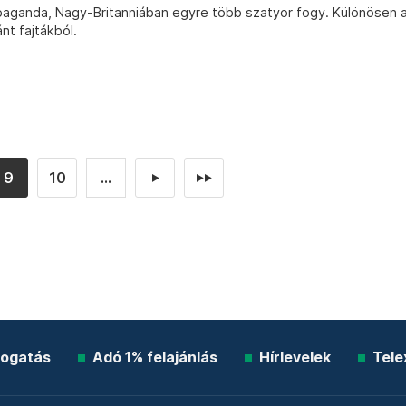
aganda, Nagy-Britanniában egyre több szatyor fogy. Különösen 
nt fajtákból.
9
10
...
►
►►
ogatás
Adó 1% felajánlás
Hírlevelek
Tele