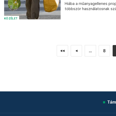
Hiába a műanyagellenes prop
többször használatosnak szá
KÖZÉLET
...
8
◄◄
◄
Tám