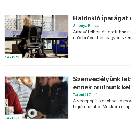
Haldokló iparágat 
Stubnya Bence
Árbevételben és profitban i
utóbbi években nagyon sze
KÖZÉLET
Szenvedélyünk lett
ennek örülnünk kel
Torontáli Zoltán
A vécépapír oldschool, a mo
higiénikusabb. Mekkora csa
KÖZÉLET