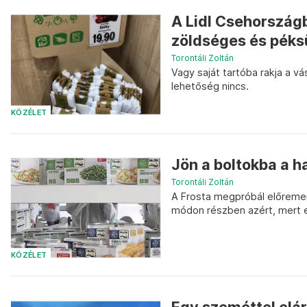
A Lidl Csehországb
zöldséges és pék
Torontáli Zoltán
Vagy saját tartóba rakja a v
lehetőség nincs.
KÖZÉLET
Jön a boltokba a h
Torontáli Zoltán
A Frosta megpróbál előremen
módon részben azért, mert e
KÖZÉLET