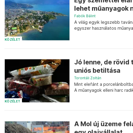
Egy szeméttel elá
lehet műanyagok né
Fabók Bálint
A világ egyik legszebb taván
egyszer használatos műanyago
KÖZÉLET
Jó lenne, de rövi
uniós betiltása
Torontáli Zoltán
Mint elefánt a porcelánboltba
A műanyagok elleni harc radiká
KÖZÉLET
A Mol új üzeme fel
egy olajvállalat