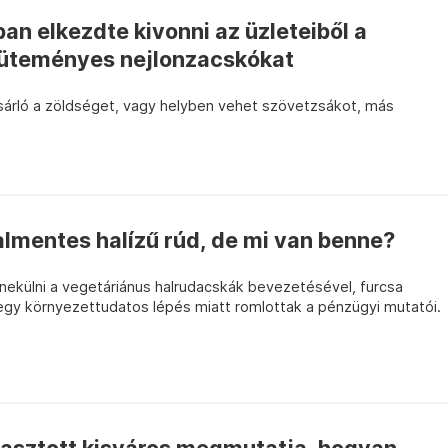
an elkezdte kivonni az üzleteiből a
süteményes nejlonzacskókat
ásárló a zöldséget, vagy helyben vehet szövetzsákot, más
almentes halízű rúd, de mi van benne?
ekülni a vegetáriánus halrudacskák bevezetésével, furcsa
gy környezettudatos lépés miatt romlottak a pénzügyi mutatói.