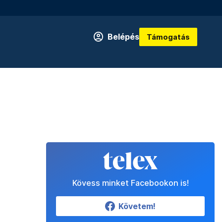
Belépés
Támogatás
Kövess minket Facebookon is!
Követem!