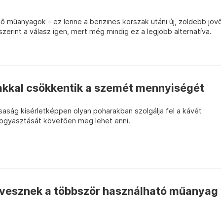
lő műanyagok – ez lenne a benzines korszak utáni új, zöldebb jöv
zerint a válasz igen, mert még mindig ez a legjobb alternatíva.
kkal csökkentik a szemét mennyiségét
rsaság kísérletképpen olyan poharakban szolgálja fel a kávét
elfogyasztását követően meg lehet enni.
 vesznek a többször használható műanyag