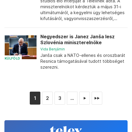
stúdiós élő interjúját a Telexnek adta. A
miniszterelnököt kérdeztük a május 31-i
ultimátumáról, a kegyelmi ügy lehetséges
kifutásáról, vagyonvisszaszerzésről,...
Negyedszer is Janez Janša lesz
Szlovénia miniszterelnöke
Vida Benjámin
Janša csak a NATO-ellenes és oroszbarát
KÜLFÖLD
Resnica támogatásával tudott többséget
szerezni.
1
2
3
...
►
►►