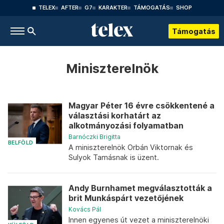
TELEX
AFTER
G7
KARAKTER
TÁMOGATÁS
SHOP
Támogatás
Miniszterelnök
Magyar Péter 16 évre csökkentené a
választási korhatárt az
alkotmányozási folyamatban
Barnóczki Brigitta
BELFÖLD
A miniszterelnök Orbán Viktornak és
Sulyok Tamásnak is üzent.
Andy Burnhamet megválasztották a
brit Munkáspárt vezetőjének
Kovács Pál
Innen egyenes út vezet a miniszterelnöki