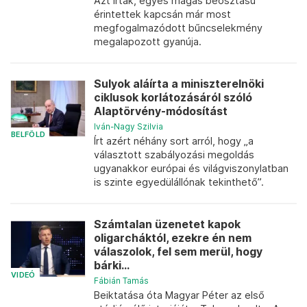
Azt írták, egyes magas beosztású
érintettek kapcsán már most
megfogalmazódott bűncselekmény
megalapozott gyanúja.
Sulyok aláírta a miniszterelnöki
ciklusok korlátozásáról szóló
Alaptörvény-módosítást
Iván-Nagy Szilvia
BELFÖLD
Írt azért néhány sort arról, hogy „a
választott szabályozási megoldás
ugyanakkor európai és világviszonylatban
is szinte egyedülállónak tekinthető”.
Számtalan üzenetet kapok
oligarcháktól, ezekre én nem
válaszolok, fel sem merül, hogy
bárki...
VIDEÓ
Fábián Tamás
Beiktatása óta Magyar Péter az első