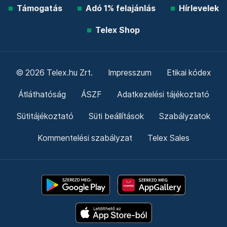
Támogatás
Adó 1% felajánlás
Hírlevelek
Telex Shop
© 2026 Telex.hu Zrt.
Impresszum
Etikai kódex
Átláthatóság
ÁSZF
Adatkezelési tájékoztató
Sütitájékoztató
Süti beállítások
Szabályzatok
Kommentelési szabályzat
Telex Sales