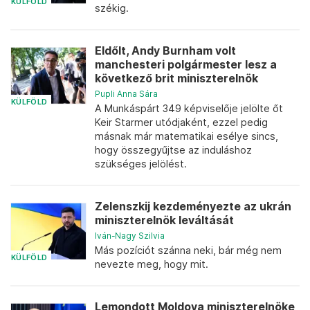
KÜLFÖLD
székig.
Eldőlt, Andy Burnham volt
manchesteri polgármester lesz a
következő brit miniszterelnök
Pupli Anna Sára
KÜLFÖLD
A Munkáspárt 349 képviselője jelölte őt
Keir Starmer utódjaként, ezzel pedig
másnak már matematikai esélye sincs,
hogy összegyűjtse az induláshoz
szükséges jelölést.
Zelenszkij kezdeményezte az ukrán
miniszterelnök leváltását
Iván-Nagy Szilvia
Más pozíciót szánna neki, bár még nem
KÜLFÖLD
nevezte meg, hogy mit.
Lemondott Moldova miniszterelnöke