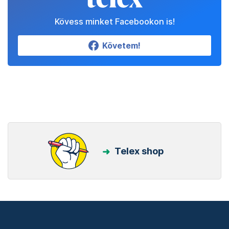
Kövess minket Facebookon is!
Követem!
Telex shop