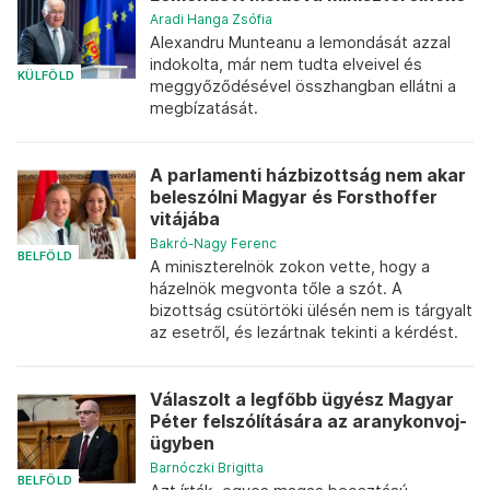
Aradi Hanga Zsófia
Alexandru Munteanu a lemondását azzal
indokolta, már nem tudta elveivel és
KÜLFÖLD
meggyőződésével összhangban ellátni a
megbízatását.
A parlamenti házbizottság nem akar
beleszólni Magyar és Forsthoffer
vitájába
Bakró-Nagy Ferenc
BELFÖLD
A miniszterelnök zokon vette, hogy a
házelnök megvonta tőle a szót. A
bizottság csütörtöki ülésén nem is tárgyalt
az esetről, és lezártnak tekinti a kérdést.
Válaszolt a legfőbb ügyész Magyar
Péter felszólítására az aranykonvoj-
ügyben
Barnóczki Brigitta
BELFÖLD