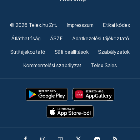
© 2026 Telex.hu Zrt.
Impresszum
Etikai kódex
Átláthatóság
ÁSZF
Adatkezelési tájékoztató
Sütitájékoztató
Süti beállítások
Szabályzatok
Kommentelési szabályzat
Telex Sales