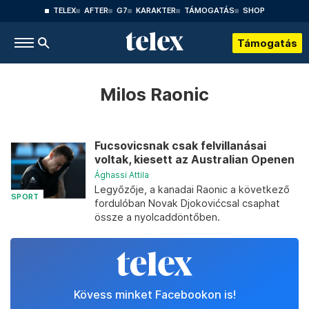
TELEX
AFTER
G7
KARAKTER
TÁMOGATÁS
SHOP
Támogatás
Milos Raonic
Fucsovicsnak csak felvillanásai
voltak, kiesett az Australian Openen
Ághassi Attila
Legyőzője, a kanadai Raonic a következő
SPORT
fordulóban Novak Djokovićcsal csaphat
össze a nyolcaddöntőben.
Kövess minket Facebookon is!