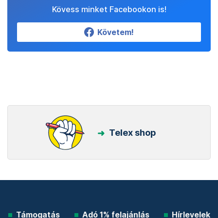
Kövess minket Facebookon is!
Követem!
Telex shop
Támogatás
Adó 1% felajánlás
Hírlevelek