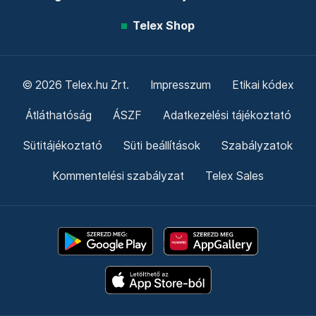
Telex Shop
© 2026 Telex.hu Zrt.
Impresszum
Etikai kódex
Átláthatóság
ÁSZF
Adatkezelési tájékoztató
Sütitájékoztató
Süti beállítások
Szabályzatok
Kommentelési szabályzat
Telex Sales