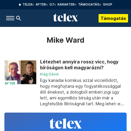
TELEX
AFTER
G7
KARAKTER
TÁMOGATÁS
SHOP
Támogatás
Mike Ward
Létezhet annyira rossz vicc, hogy
bíróságon kell magyarázni?
Klág Dávid
Egy kanadai komikus azzal viccelődött,
AFTER
hogy megfojtana egy fogyatékossággal
élő énekest, a dologból emberi jogi ügy
lett, ami egymilliós bírság után már a
Legfelsőbb Bíróságnál tart. Meg lehet-e...