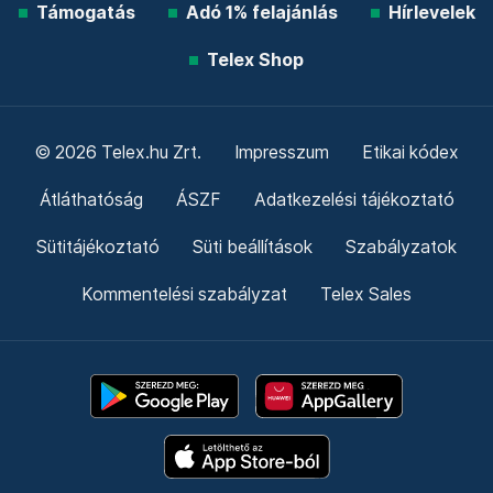
Támogatás
Adó 1% felajánlás
Hírlevelek
Telex Shop
© 2026 Telex.hu Zrt.
Impresszum
Etikai kódex
Átláthatóság
ÁSZF
Adatkezelési tájékoztató
Sütitájékoztató
Süti beállítások
Szabályzatok
Kommentelési szabályzat
Telex Sales