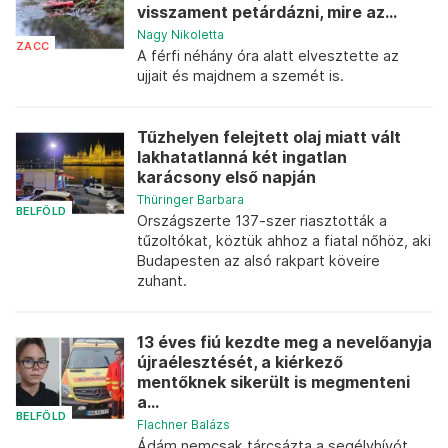
visszament petárdázni, mire az...
Nagy Nikoletta
ZACC
A férfi néhány óra alatt elvesztette az
ujjait és majdnem a szemét is.
Tűzhelyen felejtett olaj miatt vált
lakhatatlanná két ingatlan
karácsony első napján
Thüringer Barbara
BELFÖLD
Országszerte 137-szer riasztották a
tűzoltókat, köztük ahhoz a fiatal nőhöz, aki
Budapesten az alsó rakpart köveire
zuhant.
13 éves fiú kezdte meg a nevelőanyja
újraélesztését, a kiérkező
mentőknek sikerült is megmenteni
a...
BELFÖLD
Flachner Balázs
Ádám nemcsak tárcsázta a segélyhívót,