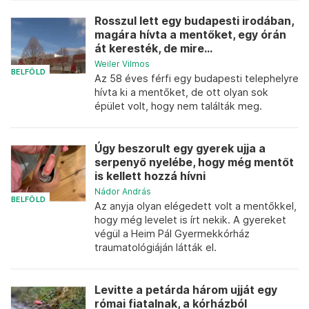
Rosszul lett egy budapesti irodában,
magára hívta a mentőket, egy órán
át keresték, de mire...
Weiler Vilmos
BELFÖLD
Az 58 éves férfi egy budapesti telephelyre
hívta ki a mentőket, de ott olyan sok
épület volt, hogy nem találták meg.
Úgy beszorult egy gyerek ujja a
serpenyő nyelébe, hogy még mentőt
is kellett hozzá hívni
Nádor András
BELFÖLD
Az anyja olyan elégedett volt a mentőkkel,
hogy még levelet is írt nekik. A gyereket
végül a Heim Pál Gyermekkórház
traumatológiáján látták el.
Levitte a petárda három ujját egy
római fiatalnak, a kórházból