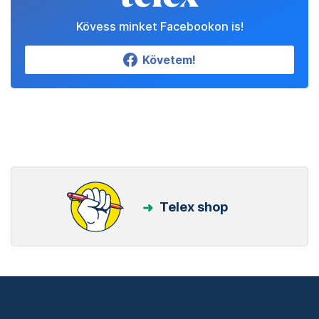
Kövess minket Facebookon is!
Követem!
Telex shop