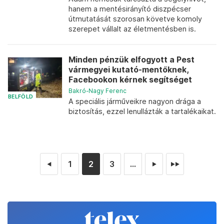
hanem a mentésirányító diszpécser
útmutatását szorosan követve komoly
szerepet vállalt az életmentésben is.
Minden pénzük elfogyott a Pest
vármegyei kutató-mentőknek,
Facebookon kérnek segítséget
Bakró-Nagy Ferenc
BELFÖLD
A speciális járműveikre nagyon drága a
biztosítás, ezzel lenullázták a tartalékaikat.
1
2
3
...
◄
►
►►