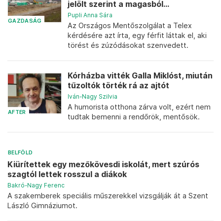
jelölt szerint a magasból...
Pupli Anna Sára
GAZDASÁG
Az Országos Mentőszolgálat a Telex
kérdésére azt írta, egy férfit láttak el, aki
törést és zúzódásokat szenvedett.
Kórházba vitték Galla Miklóst, miután
tűzoltók törték rá az ajtót
Iván-Nagy Szilvia
A humorista otthona zárva volt, ezért nem
AFTER
tudtak bemenni a rendőrök, mentősök.
BELFÖLD
Kiürítettek egy mezőkövesdi iskolát, mert szúrós
szagtól lettek rosszul a diákok
Bakró-Nagy Ferenc
A szakemberek speciális műszerekkel vizsgálják át a Szent
László Gimnáziumot.