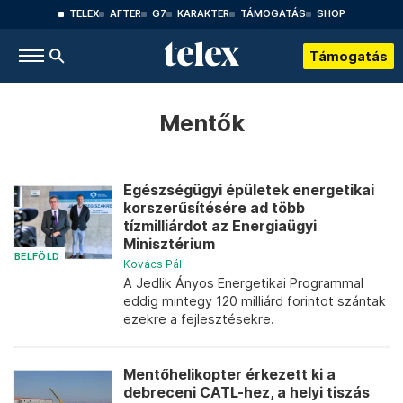
TELEX
AFTER
G7
KARAKTER
TÁMOGATÁS
SHOP
Támogatás
Mentők
Egészségügyi épületek energetikai
korszerűsítésére ad több
tízmilliárdot az Energiaügyi
Minisztérium
BELFÖLD
Kovács Pál
A Jedlik Ányos Energetikai Programmal
eddig mintegy 120 milliárd forintot szántak
ezekre a fejlesztésekre.
Mentőhelikopter érkezett ki a
debreceni CATL-hez, a helyi tiszás