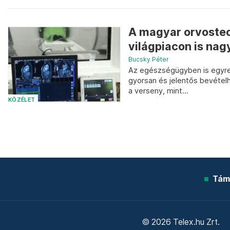
A magyar orvostec
világpiacon is nag
Bucsky Péter
Az egészségügyben is egyre
gyorsan és jelentős bevételhe
a verseny, mint...
KÖZÉLET
Tám
© 2026 Telex.hu Zrt.