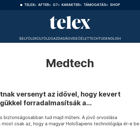
TELEX
AFTER
G7
KARAKTER
TÁMOGATÁS
SHOP
BELFÖLD
KÜLFÖLD
GAZDASÁG
VIDEÓ
ÉLET
TECHTUD
ENGLISH
Medtech
tnak versenyt az idővel, hogy kevert
ükkel forradalmasítsák a...
 biztonságosabban tud majd műteni. A jövő orvoslása
és most csak az, hogy a magyar HoloSapiens technológiája ér-e be