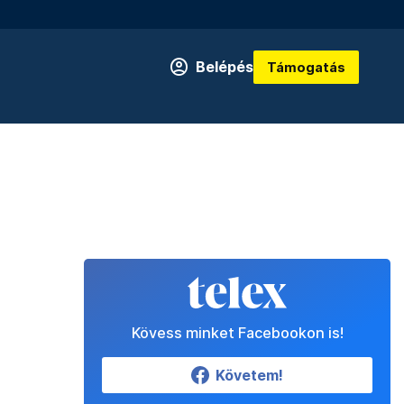
Belépés
Támogatás
Kövess minket Facebookon is!
Követem!