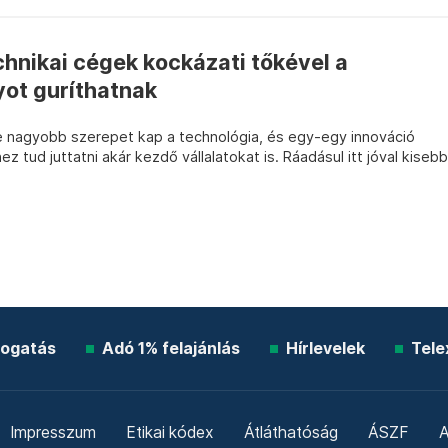
hnikai cégek kockázati tőkével a
yot guríthatnak
 nagyobb szerepet kap a technológia, és egy-egy innováció
z tud juttatni akár kezdő vállalatokat is. Ráadásul itt jóval kisebb
ogatás
Adó 1% felajánlás
Hírlevelek
Tele
Impresszum
Etikai kódex
Átláthatóság
ÁSZF
A