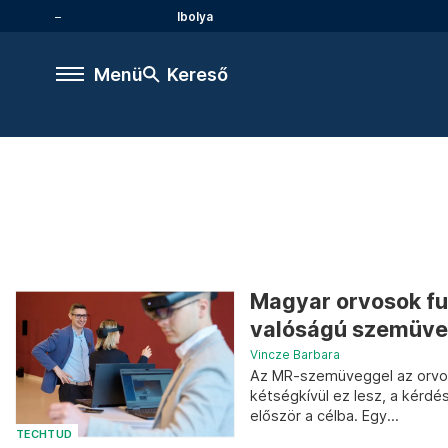
Ibolya
Menü
Kereső
Magyar orvosok fu
valóságú szemüveg
Vincze Barbara
Az MR-szemüveggel az orvos
kétségkívül ez lesz, a kérd
először a célba. Egy...
TECHTUD