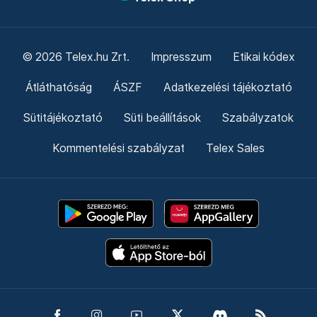
© 2026 Telex.hu Zrt.
Impresszum
Etikai kódex
Átláthatóság
ÁSZF
Adatkezelési tájékoztató
Sütitájékoztató
Süti beállítások
Szabályzatok
Kommentelési szabályzat
Telex Sales