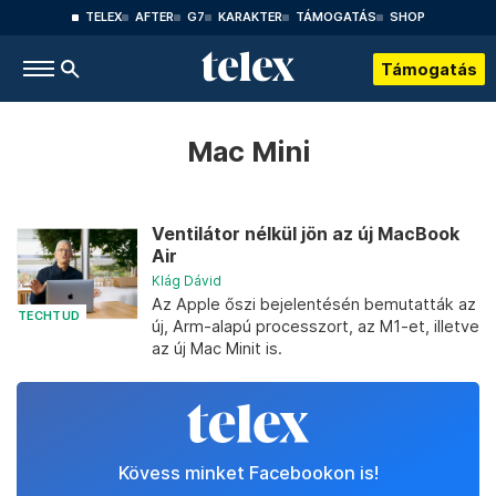
TELEX
AFTER
G7
KARAKTER
TÁMOGATÁS
SHOP
Támogatás
Mac Mini
Ventilátor nélkül jön az új MacBook
Air
Klág Dávid
Az Apple őszi bejelentésén bemutatták az
TECHTUD
új, Arm-alapú processzort, az M1-et, illetve
az új Mac Minit is.
Kövess minket Facebookon is!