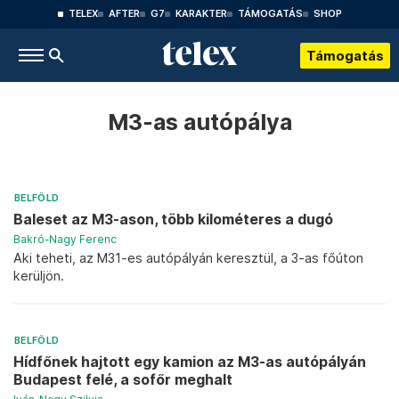
TELEX
AFTER
G7
KARAKTER
TÁMOGATÁS
SHOP
Támogatás
M3-as autópálya
BELFÖLD
Baleset az M3-ason, több kilométeres a dugó
Bakró-Nagy Ferenc
Aki teheti, az M31-es autópályán keresztül, a 3-as főúton
kerüljön.
BELFÖLD
Hídfőnek hajtott egy kamion az M3-as autópályán
Budapest felé, a sofőr meghalt