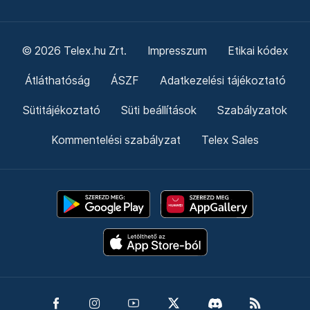
© 2026 Telex.hu Zrt.
Impresszum
Etikai kódex
Átláthatóság
ÁSZF
Adatkezelési tájékoztató
Sütitájékoztató
Süti beállítások
Szabályzatok
Kommentelési szabályzat
Telex Sales