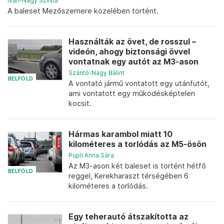
Iván-Nagy Szilvia
A baleset Mezőszemere közelében történt.
Használták az övet, de rosszul –
videón, ahogy biztonsági övvel
vontatnak egy autót az M3-ason
Szántó-Nagy Bálint
BELFÖLD
A vontató jármű vontatott egy utánfutót,
ami vontatott egy működésképtelen
kocsit.
Hármas karambol miatt 10
kilométeres a torlódás az M5-ösön
Pupli Anna Sára
Az M3-ason két baleset is történt hétfő
BELFÖLD
reggel, Kerekharaszt térségében 6
kilométeres a torlódás.
Egy teherautó átszakította az