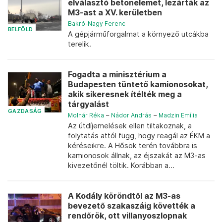
elválasztó betonelemet, lezárták az
M3-ast a XV. kerületben
Bakró-Nagy Ferenc
BELFÖLD
A gépjárműforgalmat a környező utcákba
terelik.
Fogadta a minisztérium a
Budapesten tüntető kamionosokat,
akik sikeresnek ítélték meg a
tárgyalást
GAZDASÁG
Molnár Réka
–
Nádor András
–
Madzin Emília
Az útdíjemelések ellen tiltakoznak, a
folytatás attól függ, hogy reagál az ÉKM a
kéréseikre. A Hősök terén továbbra is
kamionosok állnak, az éjszakát az M3-as
kivezetőnél töltik. Korábban a...
A Kodály köröndtől az M3-as
bevezető szakaszáig követték a
rendőrök, ott villanyoszlopnak