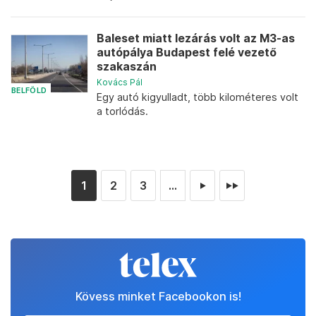
Baleset miatt lezárás volt az M3-as
autópálya Budapest felé vezető
szakaszán
Kovács Pál
BELFÖLD
Egy autó kigyulladt, több kilométeres volt
a torlódás.
1
2
3
...
►
►►
Kövess minket Facebookon is!