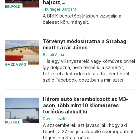
hajtott,...
BELFÖLD
Thüringer Barbara
A BRFK büntetőeljárásban vizsgálja a
baleset körülményeit.
Törvényt módosíttatna a Strabag
miatt Lázár János
Bánáti Anna
„Ha egy villanyszerelő vagy kőműves önnél
GAZDASÁG
így dolgozna, nem tenné ki a szűrét?”,
tette fel a költői kérdést a bejelentésről
szóló Facebook-posztban a miniszter.
Három autó karambolozott az M3-
ason, több mint 10 kilométeres
torlódás alakult ki
Dévai László
BELFÖLD
A szakemberek azt javasolják, hogy aki
teheti, a 27-es jelű Gödöllő csomópontnál
térjen le a 3-as főútra.