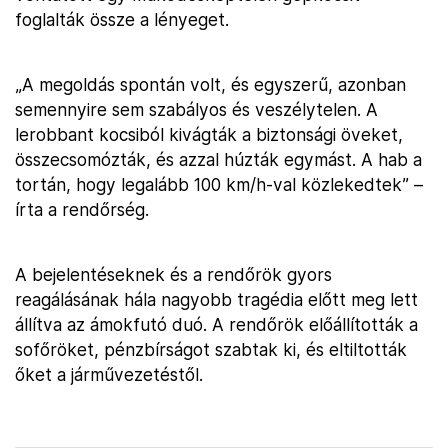
foglalták össze a lényeget.
„A megoldás spontán volt, és egyszerű, azonban
semennyire sem szabályos és veszélytelen. A
lerobbant kocsiból kivágták a biztonsági öveket,
összecsomózták, és azzal húzták egymást. A hab a
tortán, hogy legalább 100 km/h-val közlekedtek” –
írta a rendőrség.
A bejelentéseknek és a rendőrök gyors
reagálásának hála nagyobb tragédia előtt meg lett
állítva az ámokfutó duó. A rendőrök előállították a
sofőröket, pénzbírságot szabtak ki, és eltiltották
őket a járművezetéstől.