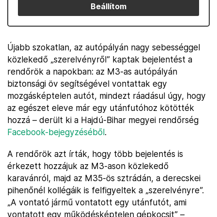
Beállítom
Újabb szokatlan, az autópályán nagy sebességgel
közlekedő „szerelvényről” kaptak bejelentést a
rendőrök a napokban: az M3-as autópályán
biztonsági öv segítségével vontattak egy
mozgásképtelen autót, mindezt ráadásul úgy, hogy
az egészet eleve már egy utánfutóhoz kötötték
hozzá – derült ki a Hajdú-Bihar megyei rendőrség
Facebook-bejegyzéséből
.
A rendőrök azt írták, hogy több bejelentés is
érkezett hozzájuk az M3-ason közlekedő
karavánról, majd az M35-ös sztrádán, a derecskei
pihenőnél kollégáik is felfigyeltek a „szerelvényre”.
„A vontató jármű vontatott egy utánfutót, ami
vontatott egy működésképtelen gépkocsit” –