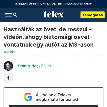
TELEX
AFTER
G7
KARAKTER
TÁMOGATÁS
SHOP
Támogatás
Használták az övet, de rosszul –
videón, ahogy biztonsági övvel
vontatnak egy autót az M3-ason
BELFÖLD
Szántó-Nagy Bálint
Állítsd be a Telexet
megbízható forrásnak!