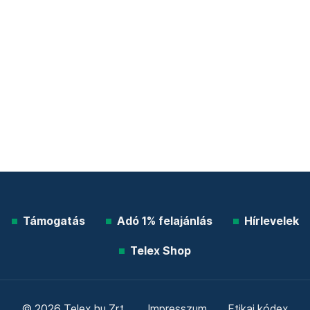
Támogatás
Adó 1% felajánlás
Hírlevelek
Telex Shop
© 2026 Telex.hu Zrt.
Impresszum
Etikai kódex