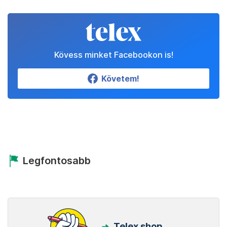
Kövess minket Facebookon is!
Követem!
Legfontosabb
Telex shop