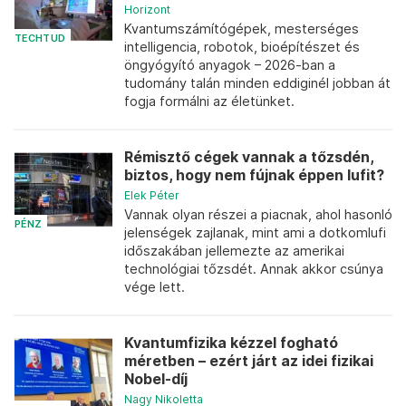
Horizont
Kvantumszámítógépek, mesterséges
TECHTUD
intelligencia, robotok, bioépítészet és
öngyógyító anyagok – 2026-ban a
tudomány talán minden eddiginél jobban át
fogja formálni az életünket.
Rémisztő cégek vannak a tőzsdén,
biztos, hogy nem fújnak éppen lufit?
Elek Péter
Vannak olyan részei a piacnak, ahol hasonló
PÉNZ
jelenségek zajlanak, mint ami a dotkomlufi
időszakában jellemezte az amerikai
technológiai tőzsdét. Annak akkor csúnya
vége lett.
Kvantumfizika kézzel fogható
méretben – ezért járt az idei fizikai
Nobel-díj
Nagy Nikoletta