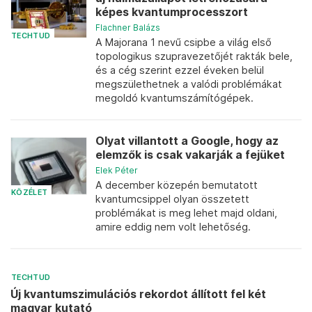
képes kvantumprocesszort
Flachner Balázs
TECHTUD
A Majorana 1 nevű csipbe a világ első
topologikus szupravezetőjét rakták bele,
és a cég szerint ezzel éveken belül
megszülethetnek a valódi problémákat
megoldó kvantumszámítógépek.
Olyat villantott a Google, hogy az
elemzők is csak vakarják a fejüket
Elek Péter
A december közepén bemutatott
KÖZÉLET
kvantumcsippel olyan összetett
problémákat is meg lehet majd oldani,
amire eddig nem volt lehetőség.
TECHTUD
Új kvantumszimulációs rekordot állított fel két
magyar kutató