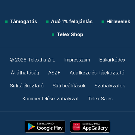
Támogatás
Adó 1% felajánlás
Hírlevelek
Telex Shop
© 2026 Telex.hu Zrt.
Impresszum
Etikai kódex
Átláthatóság
ÁSZF
Adatkezelési tájékoztató
Sütitájékoztató
Süti beállítások
Szabályzatok
Kommentelési szabályzat
Telex Sales