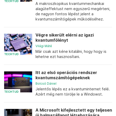
TECHTUD
A makroszkopikus kvantummechanikai
alagúteffektust nem egyszerű megérteni,
de nagyon fontos lépést jelent a
kvantumszámítógépek működéséhez.
Végre sikerült elérni az igazi
kvantumfölényt
Világi Máté
Már csak azt kéne kitalálni, hogy hogy is
TECHTUD
lehetne ezt hasznosítani.
Itt az első operációs rendszer
kvantumszámítógépeknek
Bolcsó Dániel
Jelentős lépés ez a kvantuminternet felé.
TECHTUD
Azért még nem törölje le a Windowst.
A Microsoft kifejlesztett egy teljesen
új halmazállapot létrehozására