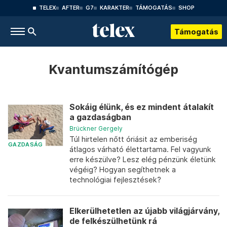
TELEX
AFTER
G7
KARAKTER
TÁMOGATÁS
SHOP
Támogatás
Kvantumszámítógép
Sokáig élünk, és ez mindent átalakít
a gazdaságban
Brückner Gergely
Túl hirtelen nőtt óriásit az emberiség
GAZDASÁG
átlagos várható élettartama. Fel vagyunk
erre készülve? Lesz elég pénzünk életünk
végéig? Hogyan segíthetnek a
technológiai fejlesztések?
Elkerülhetetlen az újabb világjárvány,
de felkészülhetünk rá