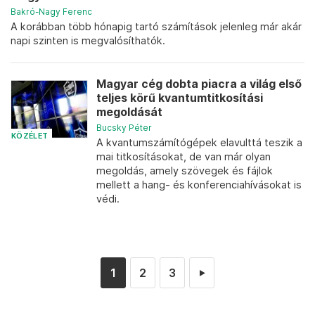
Bakró-Nagy Ferenc
A korábban több hónapig tartó számítások jelenleg már akár
napi szinten is megvalósíthatók.
Magyar cég dobta piacra a világ első
teljes körű kvantumtitkosítási
megoldását
Bucsky Péter
KÖZÉLET
A kvantumszámítógépek elavulttá teszik a
mai titkosításokat, de van már olyan
megoldás, amely szövegek és fájlok
mellett a hang- és konferenciahívásokat is
védi.
1
2
3
►