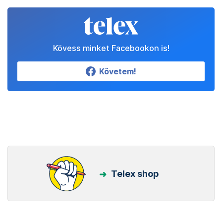
Kövess minket Facebookon is!
Követem!
Telex shop