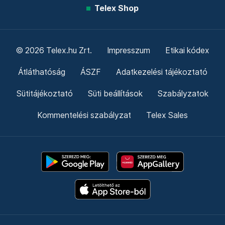
Telex Shop
© 2026 Telex.hu Zrt.
Impresszum
Etikai kódex
Átláthatóság
ÁSZF
Adatkezelési tájékoztató
Sütitájékoztató
Süti beállítások
Szabályzatok
Kommentelési szabályzat
Telex Sales