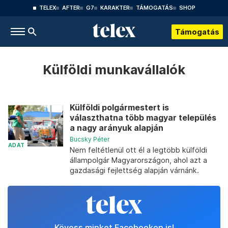
TELEX
AFTER
G7
KARAKTER
TÁMOGATÁS
SHOP
Támogatás
Külföldi munkavállalók
Külföldi polgármestert is
választhatna több magyar település
a nagy arányuk alapján
Bucsky Péter
ADAT
Nem feltétlenül ott él a legtöbb külföldi
állampolgár Magyarországon, ahol azt a
gazdasági fejlettség alapján várnánk.
Kövess minket Facebookon is!