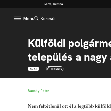
Berta, Bettina
Menü
Kereső
Külföldi polgárm
település a nagy
frissítve
ADAT
Bucsky Péter
Nem feltétlenül ott él a legtöbb külfö