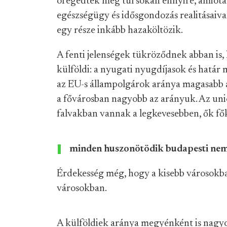
öregedtek meg túl sokan ennyire, amiót
egészségügy és idősgondozás realitásaiva
egy része inkább hazaköltözik.
A fenti jelenségek tükröződnek abban is, 
külföldi: a nyugati nyugdíjasok és határ 
az EU-s állampolgárok aránya magasabb a 
a fővárosban nagyobb az arányuk. Az uni
falvakban vannak a legkevesebben, ők fő
minden huszonötödik budapesti nem
Érdekesség még, hogy a kisebb városokban
városokban.
A külföldiek aránya megyénként is nagyon