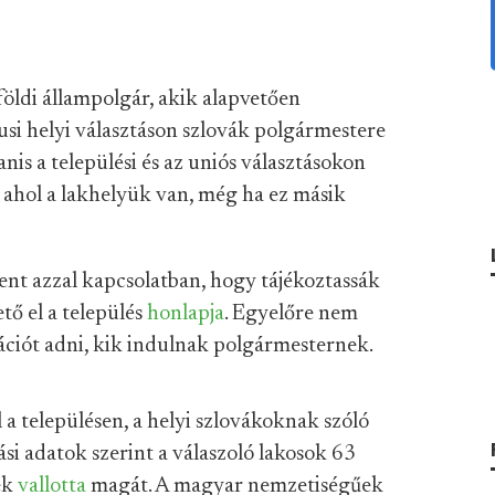
öldi állampolgár, akik alapvetően
usi helyi választáson szlovák polgármestere
nis a települési és az uniós választásokon
 ahol a lakhelyük van, még ha ez másik
ent azzal kapcsolatban, hogy tájékoztassák
tő el a település
honlapja
. Egyelőre nem
ciót adni, kik indulnak polgármesternek.
 a településen, a helyi szlovákoknak szóló
ási adatok szerint a válaszoló lakosok 63
ek
vallotta
magát. A magyar nemzetiségűek