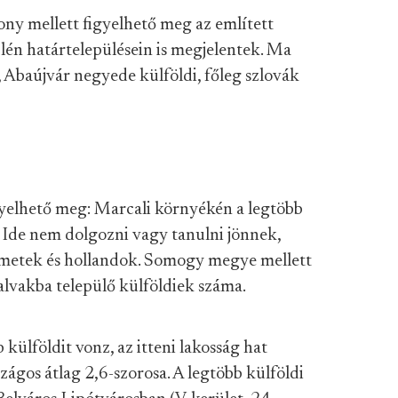
ony mellett figyelhető meg az említett
lén határtelepülésein is megjelentek. Ma
Abaújvár negyede külföldi, főleg szlovák
yelhető meg: Marcali környékén a legtöbb
. Ide nem dolgozni vagy tanulni jönnek,
metek és hollandok. Somogy megye mellett
alvakba települő külföldiek száma.
ülföldit vonz, az itteni lakosság hat
zágos átlag 2,6-szorosa. A legtöbb külföldi