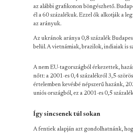
az alábbi grafikonon böngészhető. Budape
él a 60 százalékuk. Ezzel ők alkotják a l
az arányuk.
Az ukránok aránya 0,8 százalék Budapest
belül. A vietnámiak, brazilok, indiaiak is
A nem EU-tagországból érkezettek, hazán
nőtt: a 2001-es 0,4 százalékról 3,5-szörö
értelemben kevésbé népszerű hazánk, 202
uniós országból, ez a 2001-es 0,5 százalék
Így sincsenek túl sokan
A fentiek alapján azt gondolhatnánk, hog