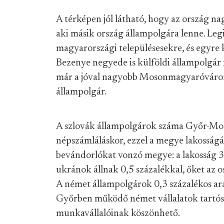
A térképen jól látható, hogy az ország na
aki másik ország állampolgára lenne. Leg
magyarországi településesekre, és egyre 
Bezenye negyede is külföldi állampolgár
már a jóval nagyobb Mosonmagyaróváron
állampolgár.
A szlovák állampolgárok száma Győr-Mo
népszámláláskor, ezzel a megye lakosságá
bevándorlókat vonzó megye: a lakosság 3,
ukránok állnak 0,5 százalékkal, őket az o
A német állampolgárok 0,3 százalékos ará
Győrben működő német vállalatok tartósa
munkavállalóinak köszönhető.