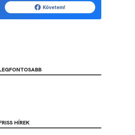
Követem!
LEGFONTOSABB
FRISS HÍREK