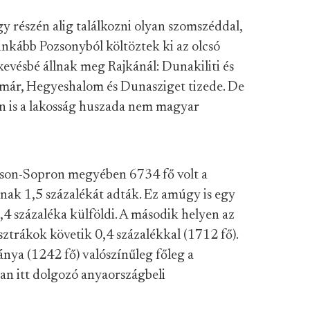
gy részén alig találkozni olyan szomszéddal,
inkább Pozsonyból költöztek ki az olcsó
kevésbé állnak meg Rajkánál: Dunakiliti és
 már, Hegyeshalom és Dunasziget tizede. De
 is a lakosság huszada nem magyar
son-Sopron megyében 6734 fő volt a
nak 1,5 százalékát adták. Ez amúgy is egy
4 százaléka külföldi. A második helyen az
sztrákok követik 0,4 százalékkal (1712 fő).
nya (1242 fő) valószínűleg főleg a
n itt dolgozó anyaországbeli