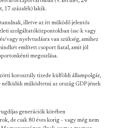
Belváros-Lipótvárosban (V. kerület, 24
, 17 százalék) lakik.
anulnak, illetve az itt működő jelentős
zleti szolgáltatóközpontokban (ssc-k vagy
a és/vagy nyelvtudásra van szükség, amihez
indkét említett csoport fiatal, amit jól
oportonkénti megoszlása.
ötti korosztály tizede külföldi állampolgár,
ne nélkülük működtetni az ország GDP-jének
yugdíjas generációk körében
árok, de csak 80 éves korig – vagy még nem