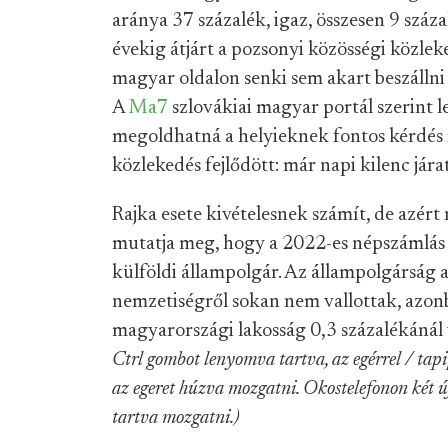
aránya 37 százalék, igaz, összesen 9 száza
évekig átjárt a pozsonyi közösségi közlek
magyar oldalon senki sem akart beszállni a
A
Ma7
szlovákiai magyar portál szerint l
megoldhatná a helyieknek fontos kérdés r
közlekedés fejlődött: már napi kilenc jára
Rajka esete kivételesnek számít, de azért 
mutatja meg, hogy a 2022-es népszámlás a
külföldi állampolgár. Az állampolgárság 
nemzetiségről sokan nem vallottak, azon
magyarországi lakosság 0,3 százalékánál 
Ctrl gombot lenyomva tartva, az egérrel / tapip
az egeret húzva mozgatni. Okostelefonon két új
tartva mozgatni.)