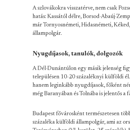
A szlovákokra visszatérve, nem csak Pozs
hatás: Kassától délre, Borsod-Abaúj-Zemp
már Tornyosnémeti, Hidasnémeti, Kéked, 
állampolgár.
Nyugdíjasok, tanulók, dolgozók
A Dél-Dunántúlon egy másik jelenség fig
településen 10-20 százaléknyi külföldi él
hanem leginkább nyugdíjasok, főként né
még Baranyában és Tolnába is jelentős a f
Budapest fővárosként természetesen több k
százaléka külföldi állampolgár, ami az ors