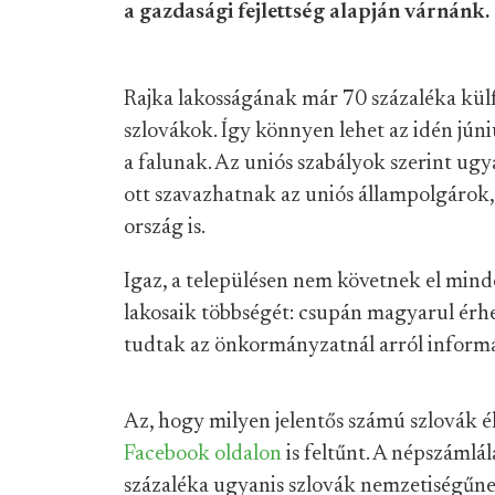
a gazdasági fejlettség alapján várnánk.
Rajka lakosságának már 70 százaléka külf
szlovákok. Így könnyen lehet az idén júni
a falunak. Az uniós szabályok szerint ugya
ott szavazhatnak az uniós állampolgárok,
ország is.
Igaz, a településen nem követnek el mind
lakosaik többségét: csupán magyarul érhe
tudtak az önkormányzatnál arról informá
Az, hogy milyen jelentős számú szlovák él
Facebook
oldalon
is feltűnt. A népszámlál
százaléka ugyanis szlovák nemzetiségűn