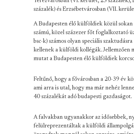
Terézvárosban (VI. kerület, 25 százalék), 
százalék) és Erzsébetvárosban (VII. kerület
A Budapesten élő külföldiek közül sokan t
számú, közel százezer főt foglalkoztató ü
bsc-k) számos olyan speciális szaktudásr
kellenek a külföldi kollégák. Jellemzően m
mutat a Budapesten élő külföldiek korcs
Feltűnő, hogy a fővárosban a 20-39 év köz
ami arra is utal, hogy ma már nehéz len
40 százalékát adó budapesti gazdaságot.
A falvakban ugyanakkor az idősebbek, n
felülreprezentáltak a külföldi állampolg