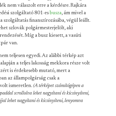
lék nem válaszolt erre a kérdésre. Rajkára
edési szolgáltató 801-es
busza
, ám mivel a
 szolgáltatás finanszírozásába, végül leállt.
ehet szlovák polgármesterjelölt, aki
endezését. Míg a busz kiesett, a vasúti
tpár van.
nem teljesen egyedi. Az alábbi térkép azt
lapján a teljes lakosság mekkora része volt
azért is érdekesebb mutató, mert a
ban az állampolgárság csak a
volt ismeretlen.
(A térképet számítógépen a
addal scrollolva lehet nagyítani és kicsinyíteni,
jal lehet nagyítani és kicsinyíteni, lenyomva