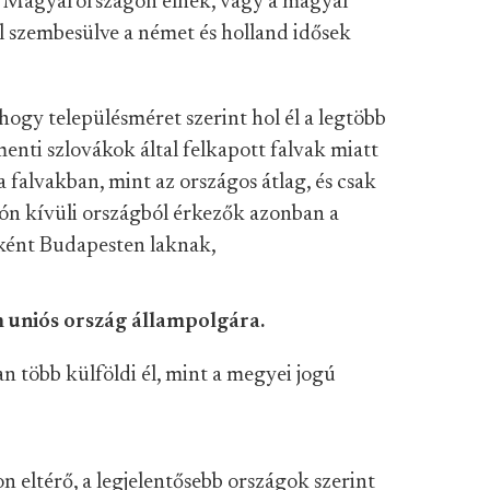
a Magyarországon élnek, vagy a magyar
l szembesülve a német és holland idősek
hogy településméret szerint hol él a legtöbb
menti szlovákok által felkapott falvak miatt
falvakban, mint az országos átlag, és csak
ón kívüli országból érkezők azonban a
ként Budapesten laknak,
 uniós ország állampolgára.
 több külföldi él, mint a megyei jogú
 eltérő, a legjelentősebb országok szerint