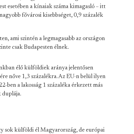
st esetében a kínaiak száma kimagasló – itt
egnagyobb fővárosi kisebbséget, 0,9 százalék
en, ami szintén a legmagasabb az országon
 szinte csak Budapesten élnek.
kban élő külföldiek aránya jelentősen
sére nőve 1,3 százalékra. Az EU-n belül ilyen
2-ben a lakosság 1 százaléka érkezett más
 duplája.
y sok külföldi él Magyarország, de európai