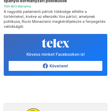
spanyol kormányzati politikusok
Tóth-Biró Marianna
A nagyobb parlamenti pártok többsége elítélte a
történteket, kivéve az ellenzéki Vox pártot, amelynek
politikusa, Rocío Monasterio megkérdőjelezte a fenyegetés
valódiságát.
Kövess minket Facebookon is!
Követem!