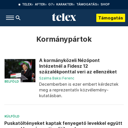
TELEX
AFTER
G7
KARAKTER
TÁMOGATÁS
SHOP
Támogatás
Kormánypártok
A kormányközeli Nézőpont
Intézetnél a Fidesz 12
százalékponttal veri az ellenzéket
Szalma Baksi Ferenc
BELFÖLD
Decemberben is ezer embert kérdeztek
meg a reprezentatív közvélemény-
kutatásban.
KÜLFÖLD
Puskatöltényeket kaptak fenyegető levekkel együtt