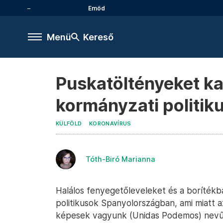
Emőd
Menü
Kereső
Puskatöltényeket ka
kormányzati politik
KÜLFÖLD
KORONAVÍRUS
Tóth-Biró Marianna
Halálos fenyegetőleveleket és a boríték
politikusok Spanyolországban, ami miatt az
képesek vagyunk (Unidas Podemos) nevű k