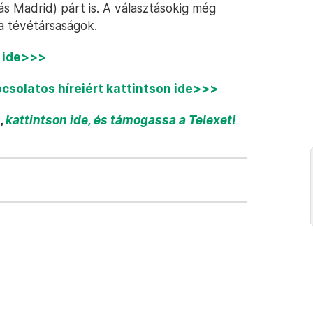
 Madrid) párt is. A választásokig még
a tévétársaságok.
n ide>>>
pcsolatos híreiért kattintson ide>>>
,
kattintson ide, és támogassa a Telexet!