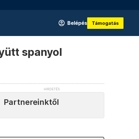
Belépés
Támogatás
yütt spanyol
Partnereinktől