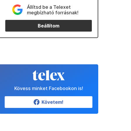
Állítsd be a Telexet
megbízható forrásnak!
Beállítom
Kövess minket Facebookon is!
Követem!