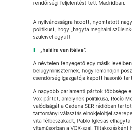
rendőrségi feljelentést tett Madridban.
A nyilvánosságra hozott, nyomtatott nagy
politikust, hogy „hagyta meghalni szüleink
szüleivel együtt
„halálra van ítélve”.
A névtelen fenyegető egy másik levélben
belügyminiszternek, hogy lemondjon poszt
csendőrség igazgatója kapott hasonló ta
A nagyobb parlamenti pártok többsége elí
Vox pártot, amelynek politikusa, Rocío M
valódiságát a Cadena SER rádióban tartott
tartományi választás elnökjelöltjei szerepe
vita félbeszakadt, Pablo Iglesias elhagyta
vitaműsorban a VOX-szal. Tiltakozásként h