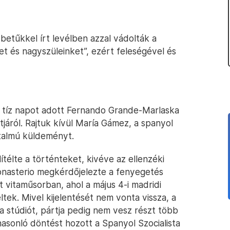
betűkkel írt levélben azzal vádolták a
et és nagyszüleinket”, ezért feleségével és
 tíz napot adott Fernando Grande-Marlaska
járól. Rajtuk kívül María Gámez, a spanyol
rtalmú küldeményt.
télte a történteket, kivéve az ellenzéki
onasterio megkérdőjelezte a fenyegetés
 vitaműsorban, ahol a május 4-i madridi
ltek. Mivel kijelentését nem vonta vissza, a
 a stúdiót, pártja pedig nem vesz részt több
asonló döntést hozott a Spanyol Szocialista