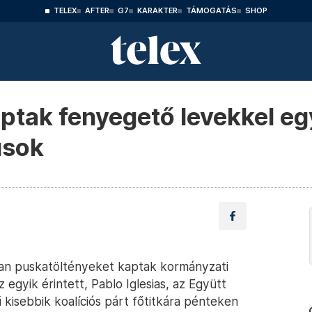
TELEX
AFTER
G7
KARAKTER
TÁMOGATÁS
SHOP
ptak fenyegető levekkel eg
usok
ban puskatöltényeket kaptak kormányzati
 egyik érintett, Pablo Iglesias, az Együtt
isebbik koalíciós párt főtitkára pénteken