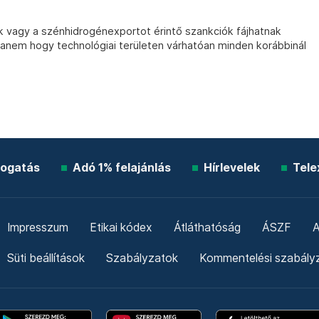
 vagy a szénhidrogénexportot érintő szankciók fájhatnak
anem hogy technológiai területen várhatóan minden korábbinál
ogatás
Adó 1% felajánlás
Hírlevelek
Tele
Impresszum
Etikai kódex
Átláthatóság
ÁSZF
A
Süti beállítások
Szabályzatok
Kommentelési szabály