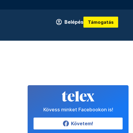
Belépés
Támogatás
Kövess minket Facebookon is!
Követem!