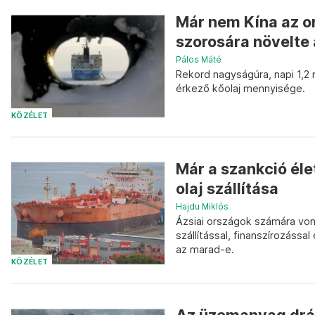
Már nem Kína az or
szorosára növelte 
Pálos Máté
Rekord nagyságúra, napi 1,2
érkező kőolaj mennyisége.
KÖZÉLET
Már a szankció éle
olaj szállítása
Hajdu Miklós
Ázsiai országok számára vonz
szállítással, finanszírozássa
az marad-e.
KÖZÉLET