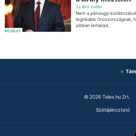
Sz. Bíró Zoltán
Nem a pénzügyi korlátozások
leginkább Oroszországnak, h
jobban lemarad.
KÖZÉLET
Tám
© 2026 Telex.hu Zrt.
Sütitájékoztató