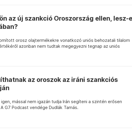
n az új szankció Oroszország ellen, lesz-
pában?
nomított orosz olajtermékekre vonatkozó uniós behozatali tilalom
mértékéről azonban nem tudtak megegyezni tegnap az uniós
thatnak az oroszok az iráni szankciós
ján
gen, mással nem igazán tudja Irán segíteni a szintén erősen
. A G7 Podcast vendége Dudlák Tamás.