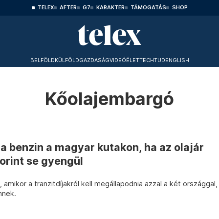
TELEX
AFTER
G7
KARAKTER
TÁMOGATÁS
SHOP
BELFÖLD
KÜLFÖLD
GAZDASÁG
VIDEÓ
ÉLET
TECHTUD
ENGLISH
Kőolajembargó
 a benzin a magyar kutakon, ha az olajár
forint se gyengül
, amikor a tranzitdíjakról kell megállapodnia azzal a két országgal,
nnek.