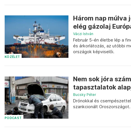
Három nap múlva jö
elég gázolaj Euró
Váczi István
Február 5-én életbe lép a fi
és árkorlátozás, az utóbbi 
országok képviselői.
KÖZÉLET
Nem sok jóra számí
tapasztalatok alap
Bucsky Péter
Drónokkal és csempészettel i
szankcionált Oroszországot
PODCAST