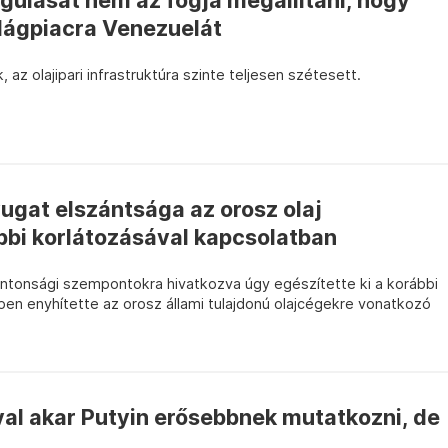
ulását nem az fogja megállítani, hogy
ilágpiacra Venezuelát
k, az olajipari infrastruktúra szinte teljesen szétesett.
yugat elszántsága az orosz olaj
bbi korlátozásával kapcsolatban
ontonsági szempontokra hivatkozva úgy egészítette ki a korábbi
pen enyhítette az orosz állami tulajdonú olajcégekre vonatkozó
val akar Putyin erősebbnek mutatkozni, de