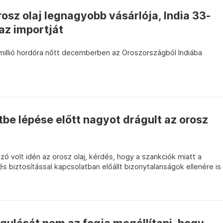
osz olaj legnagyobb vásárlója, India 33-
az importját
 millió hordóra nőtt decemberben az Oroszországból Indiába
tbe lépése előtt nagyot drágult az orosz
ó volt idén az orosz olaj, kérdés, hogy a szankciók miatt a
l és biztosítással kapcsolatban előállt bizonytalanságok ellenére is