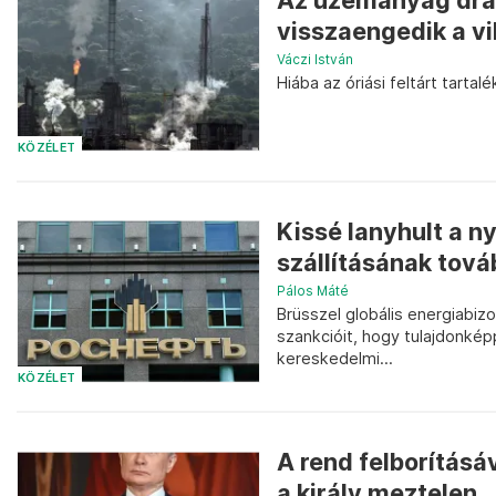
Az üzemanyag drág
visszaengedik a v
Váczi István
Hiába az óriási feltárt tartalé
KÖZÉLET
Kissé lanyhult a n
szállításának tová
Pálos Máté
Brüsszel globális energiabiz
szankcióit, hogy tulajdonkép
kereskedelmi...
KÖZÉLET
A rend felborításá
a király meztelen