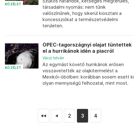
Szűkös határidők, kétséges megtérülés,
KÖZÉLET
társadalmi nyomás: nem tűnik
valószínűnek, hogy sikerül kiosztani a
koncessziókat a természetvédelmi
területen.
OPEC-tagországnyi olajat tüntettek
el a hurrikánok idén a piacról
Váczi István
Az egymást követő hurrikánok erősen
KÖZÉLET
visszavetették az olajkitermelést a
Mexikói-öbölben: korábban sosem esett ki
olyan mennyiségű felhozatal, mint most.
2
3
4
◄◄
◄