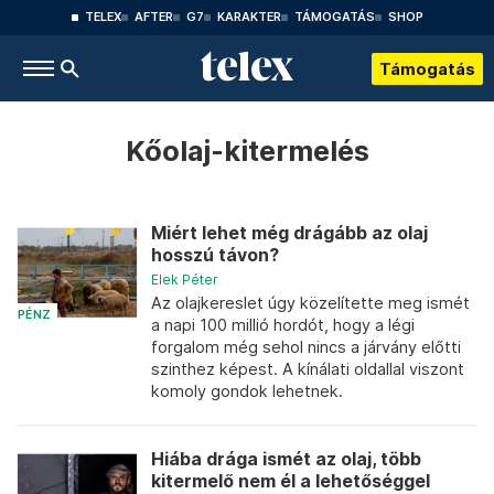
TELEX
AFTER
G7
KARAKTER
TÁMOGATÁS
SHOP
Támogatás
Kőolaj-kitermelés
Miért lehet még drágább az olaj
hosszú távon?
Elek Péter
Az olajkereslet úgy közelítette meg ismét
PÉNZ
a napi 100 millió hordót, hogy a légi
forgalom még sehol nincs a járvány előtti
szinthez képest. A kínálati oldallal viszont
komoly gondok lehetnek.
Hiába drága ismét az olaj, több
kitermelő nem él a lehetőséggel