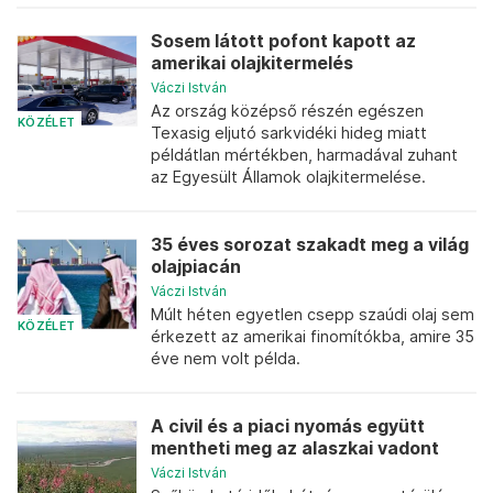
Sosem látott pofont kapott az
amerikai olajkitermelés
Váczi István
Az ország középső részén egészen
KÖZÉLET
Texasig eljutó sarkvidéki hideg miatt
példátlan mértékben, harmadával zuhant
az Egyesült Államok olajkitermelése.
35 éves sorozat szakadt meg a világ
olajpiacán
Váczi István
Múlt héten egyetlen csepp szaúdi olaj sem
KÖZÉLET
érkezett az amerikai finomítókba, amire 35
éve nem volt példa.
A civil és a piaci nyomás együtt
mentheti meg az alaszkai vadont
Váczi István