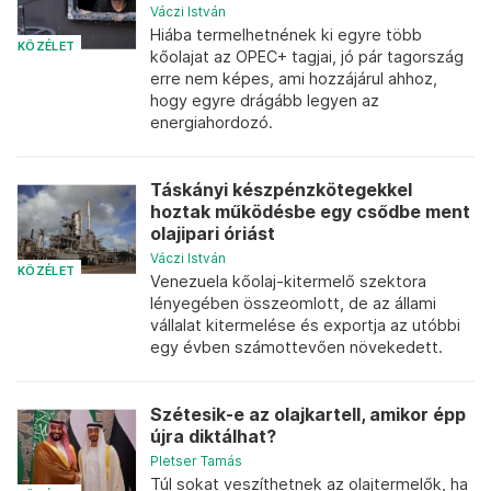
Váczi István
Hiába termelhetnének ki egyre több
KÖZÉLET
kőolajat az OPEC+ tagjai, jó pár tagország
erre nem képes, ami hozzájárul ahhoz,
hogy egyre drágább legyen az
energiahordozó.
Táskányi készpénzkötegekkel
hoztak működésbe egy csődbe ment
olajipari óriást
Váczi István
KÖZÉLET
Venezuela kőolaj-kitermelő szektora
lényegében összeomlott, de az állami
vállalat kitermelése és exportja az utóbbi
egy évben számottevően növekedett.
Szétesik-e az olajkartell, amikor épp
újra diktálhat?
Pletser Tamás
Túl sokat veszíthetnek az olajtermelők, ha