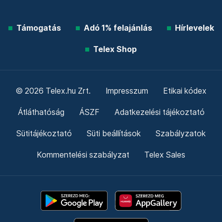
Támogatás
Adó 1% felajánlás
Hírlevelek
Telex Shop
© 2026 Telex.hu Zrt.
Impresszum
Etikai kódex
Átláthatóság
ÁSZF
Adatkezelési tájékoztató
Sütitájékoztató
Süti beállítások
Szabályzatok
Kommentelési szabályzat
Telex Sales