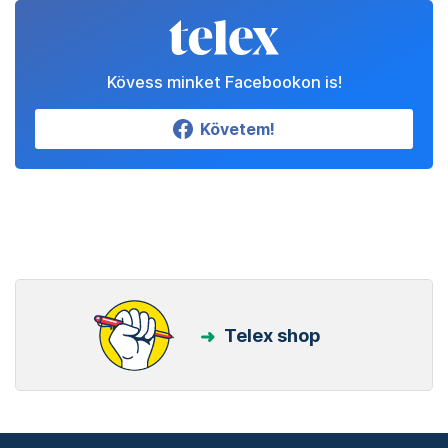
Kövess minket Facebookon is!
Követem!
Telex shop