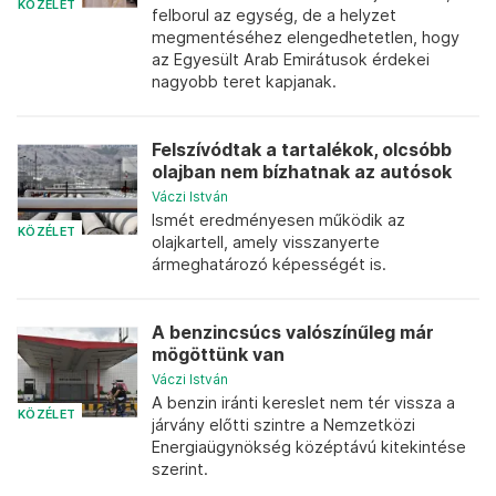
KÖZÉLET
felborul az egység, de a helyzet
megmentéséhez elengedhetetlen, hogy
az Egyesült Arab Emirátusok érdekei
nagyobb teret kapjanak.
Felszívódtak a tartalékok, olcsóbb
olajban nem bízhatnak az autósok
Váczi István
Ismét eredményesen működik az
KÖZÉLET
olajkartell, amely visszanyerte
ármeghatározó képességét is.
A benzincsúcs valószínűleg már
mögöttünk van
Váczi István
A benzin iránti kereslet nem tér vissza a
KÖZÉLET
járvány előtti szintre a Nemzetközi
Energiaügynökség középtávú kitekintése
szerint.