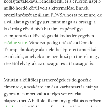
kőolajtartalékával rendelkezik, és a csúcson napi 3
millió hordó körül volt a kitermelése. Ennek
oroszlánrészét az állami PDVSA hozta felszínre, de
a vállalat ugyanúgy járt, mint maga az ország: a
kizárólag rövid távú hatalmi és pénzügyi
szempontokat követő gazdálkodás lényegében
csődbe vitte
. Mindezt pedig tetézték a Donald
Trump elnöksége alatt életbe léptetett amerikai
szankciók, amelyek a nemzetközi partnerek nagy
részétől elvágták az országot és a társaságot is.
Miután a külföldi partnercégek és dolgozóik
elmentek, a szakértelem és a karbantartás hiánya
gyorsan leamortizálta a teljes venezuelai
olajszektort. A belföldi üzemanyag-ellátás is erősen