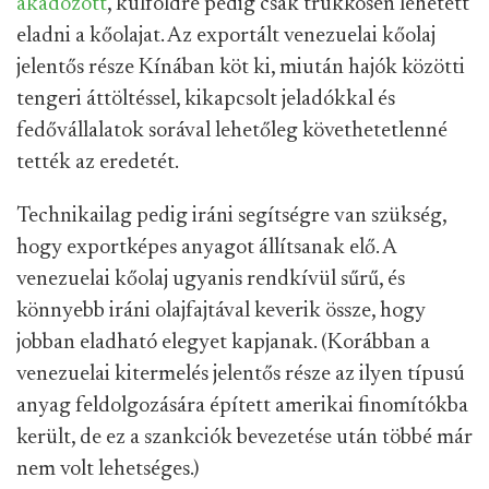
akadozott
, külföldre pedig csak trükkösen lehetett
eladni a kőolajat. Az exportált venezuelai kőolaj
jelentős része Kínában köt ki, miután hajók közötti
tengeri áttöltéssel, kikapcsolt jeladókkal és
fedővállalatok sorával lehetőleg követhetetlenné
tették az eredetét.
Technikailag pedig iráni segítségre van szükség,
hogy exportképes anyagot állítsanak elő. A
venezuelai kőolaj ugyanis rendkívül sűrű, és
könnyebb iráni olajfajtával keverik össze, hogy
jobban eladható elegyet kapjanak. (Korábban a
venezuelai kitermelés jelentős része az ilyen típusú
anyag feldolgozására épített amerikai finomítókba
került, de ez a szankciók bevezetése után többé már
nem volt lehetséges.)